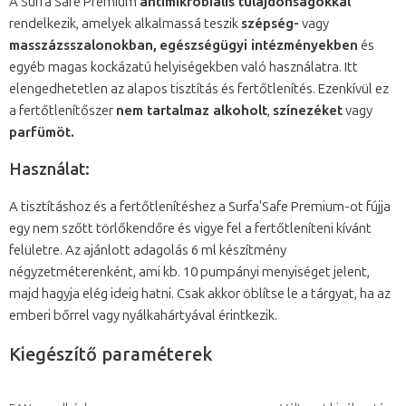
A Surfa'Safe Premium
antimikrobiális tulajdonságokkal
rendelkezik, amelyek alkalmassá teszik
szépség-
vagy
masszázsszalonokban,
egészségügyi intézményekben
és
egyéb magas kockázatú helyiségekben való használatra. Itt
elengedhetetlen az alapos tisztítás és fertőtlenítés. Ezenkívül ez
a fertőtlenítőszer
nem tartalmaz alkoholt
,
színezéket
vagy
parfümöt.
Használat:
A tisztításhoz és a fertőtlenítéshez a Surfa'Safe Premium-ot fújja
egy nem szőtt törlőkendőre és vigye fel a fertőtleníteni kívánt
felületre. Az ajánlott adagolás 6 ml készítmény
négyzetméterenként, ami kb. 10 pumpányi menyiséget jelent,
majd hagyja elég ideig hatni. Csak akkor öblítse le a tárgyat, ha az
emberi bőrrel vagy nyálkahártyával érintkezik.
Kiegészítő paraméterek