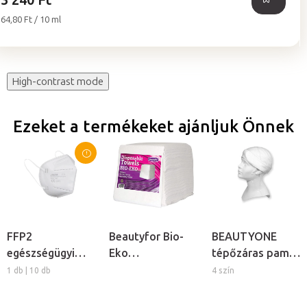
Egységár:
64,80 Ft / 10 ml
High-contrast mode
Ezeket a termékeket ajánljuk Önnek
FFP2
Beautyfor Bio-
BEAUTYONE
egészségügyi
Eko
tépőzáras pamut
védőmaszk
egyszerhasználatos
kozmetikai
1 db | 10 db
4 szín
törlőkendők,
fejpánt
100db