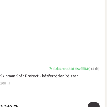
A
Raktáron (24ó kiszállítás)
(4 db)
termék
Skinman Soft Protect - kézfertőtlenítő szer
átlagos
értékelése
500 ml
5-
ből
5,0
csillag.
3 240 Ft