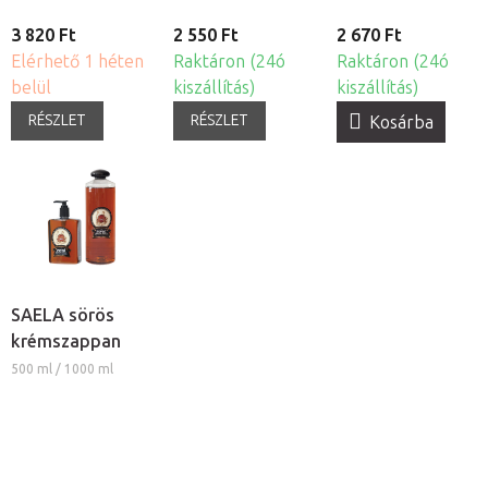
3 820 Ft
2 550 Ft
2 670 Ft
Elérhető 1 héten
Raktáron (24ó
Raktáron (24ó
belül
kiszállítás)
kiszállítás)
RÉSZLET
RÉSZLET
Kosárba
SAELA sörös
krémszappan
500 ml / 1000 ml