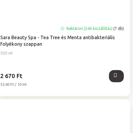
Raktáron (24ó kiszállítás)
(7 db)
Sara Beauty Spa - Tea Tree és Menta antibakteriális
folyékony szappan
500 ml
2 670 Ft
Egységár:
53,40 Ft / 10 ml