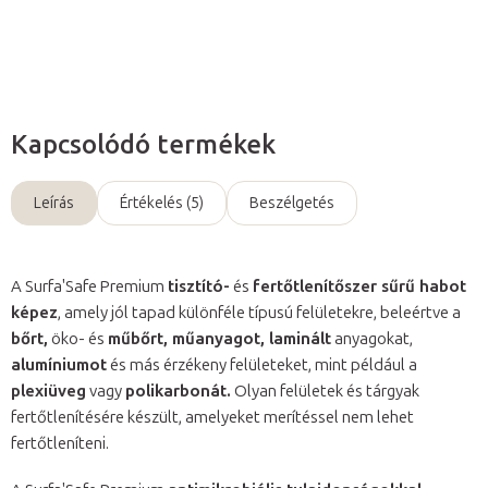
Kérdés
Kapcsolódó termékek
Leírás
Értékelés (5)
Beszélgetés
A Surfa'Safe Premium
tisztító-
és
fertőtlenítőszer sűrű habot
képez
, amely jól tapad különféle típusú felületekre, beleértve a
bőrt,
öko- és
műbőrt, műanyagot, laminált
anyagokat,
alumíniumot
és más érzékeny felületeket, mint például a
plexiüveg
vagy
polikarbonát.
Olyan felületek és tárgyak
fertőtlenítésére készült, amelyeket merítéssel nem lehet
fertőtleníteni.