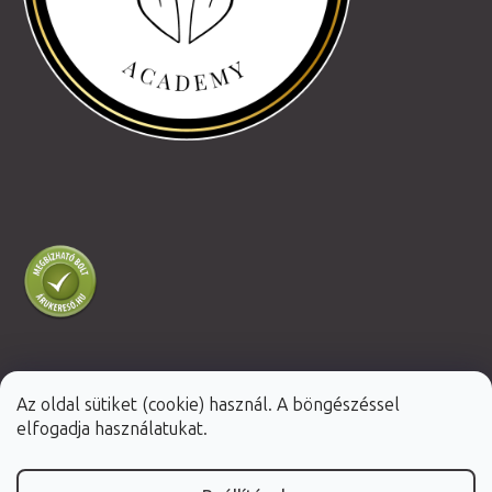
Az oldal sütiket (cookie) használ. A böngészéssel
Shoptet Premium készítette
elfogadja használatukat.
Copyright 2026
Fabulo.hu
. Minden jog fenntartva.