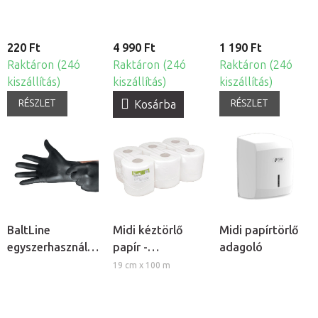
220 Ft
4 990 Ft
1 190 Ft
Raktáron (24ó
Raktáron (24ó
Raktáron (24ó
kiszállítás)
kiszállítás)
kiszállítás)
RÉSZLET
RÉSZLET
Kosárba
BaltLine
Midi kéztörlő
Midi papírtörlő
egyszerhasználatos
papír -
adagoló
nitril kesztyű,
kétrétegű, 6db
19 cm x 100 m
100db