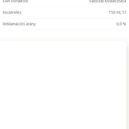
EAN vonalkód
:
Változat kiválasztása
Kiszerelés
:
750 ml, 5 l
Reklamációs arány
:
0,0 %