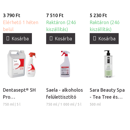
3 790 Ft
7 510 Ft
5 230 Ft
Elérhető 1 héten
Raktáron (24ó
Raktáron (24ó
belül
kiszállítás)
kiszállítás)
Kosárba
Kosárba
Kosárba
Dentasept® SH
Saela - alkoholos
Sara Beauty Spa
Pro
felülettisztító
- Tea Tree és
fertőtlenítőszer
Menta
750 ml | 5 l
750 ml / 1 000 ml / 5 l
500 ml
antibakteriális
folyékony
szappan