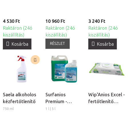
4 530 Ft
10 960 Ft
3 240 Ft
Raktáron (24ó
Raktáron (24ó
Raktáron (24ó
kiszállítás)
kiszállítás)
kiszállítás)
RÉSZLET
Kosárba
Kosárba
Saela alkoholos
Surfanios
Wip'Anios Excel -
kézfertőtlenítő
Premium -
fertőtlenítő
tisztító- és
kendők, 100db
750 ml
1 l | 5 l
fertőtlenítőszer
2in1