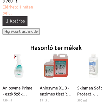
8 760 Ft
Elérhető 1 héten
belül
Kosárba
High-contrast mode
Hasonló termékek
Aniosyme Prime
Aniosyme XL 3 -
Skinman Soft
- eszközök
enzimes tisztító-
Protect -
tisztítása és
és
kézfertőtlenítő
750 ml
1 l | 5 l
500 ml
fertőtlenítése
fertőtlenítőszer
szer