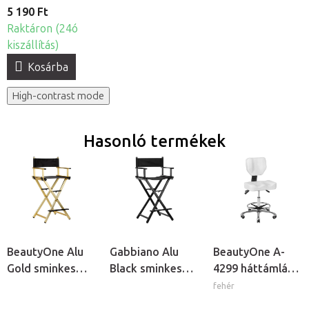
5 190 Ft
Raktáron (24ó
kiszállítás)
Kosárba
High-contrast mode
Hasonló termékek
BeautyOne Alu
Gabbiano Alu
BeautyOne A-
Gold sminkes
Black sminkes
4299 háttámlás
szék
szék
kozmetikai szék
fehér