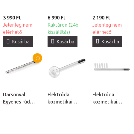
3 990 Ft
6 990 Ft
2 190 Ft
Jelenleg nem
Raktáron (24ó
Jelenleg nem
elérhető
kiszállítás)
elérhető
Kosárba
Kosárba
Kosárba
Darsonval
Elektróda
Elektróda
Egyenes rúd
kozmetikai
kozmetikai
elektróda
ózonizátorhoz -
ózonizátorhoz -
kozmetikai
Gomba
Fésű
ózonizátorhoz