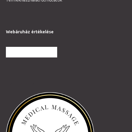
Termékhasználati útmutatók
Webáruház értékelése
TOVÁBBI VÉLEMÉNYEK
Partnereink