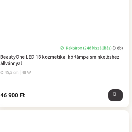
Raktáron (24ó kiszállítás)
(3 db)
BeautyOne LED 18 kozmetikai körlámpa sminkeléshez
állvánnyal
Ø 45,5 cm | 48 W
46 900 Ft