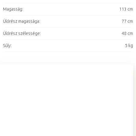
Magasság
:
113 cm
Ülőrész magassága
:
77 cm
Ülőrész szélessége
:
48 cm
Súly
:
5 kg