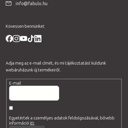
info@fabulo.hu
c
Kövessen bennünket
Adja meg az e-mail címét, és mi tájékoztatást küldünk
webáruházunk új termékeiről.
E-mail
Egyetértek a személyes adatok feldolgozásával, bővebb
információ
itt
.