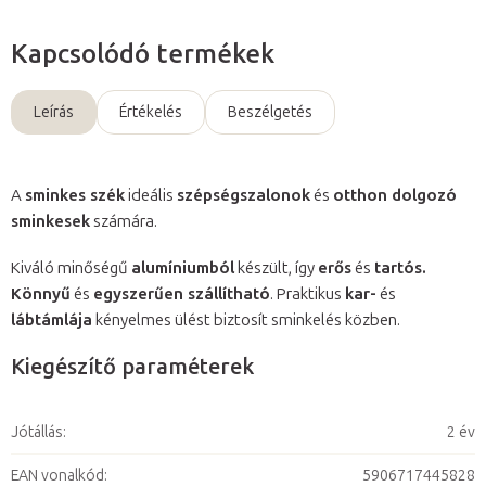
Kapcsolódó termékek
Leírás
Értékelés
Beszélgetés
A
sminkes szék
ideális
szépségszalonok
és
otthon dolgozó
sminkesek
számára.
Kiváló minőségű
alumíniumból
készült, így
erős
és
tartós.
Könnyű
és
egyszerűen szállítható
. Praktikus
kar-
és
lábtámlája
kényelmes ülést biztosít sminkelés közben.
Kiegészítő paraméterek
Jótállás
:
2 év
EAN vonalkód
:
5906717445828