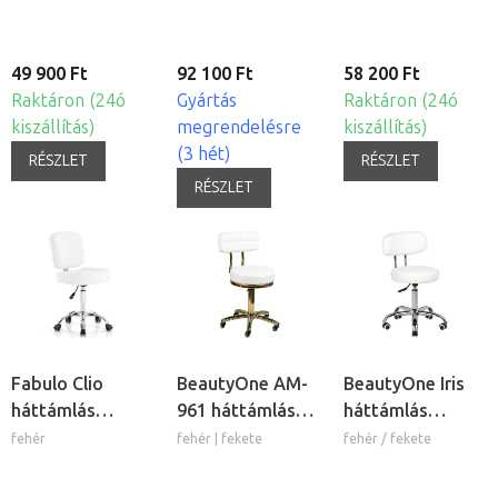
49 900 Ft
92 100 Ft
58 200 Ft
Raktáron (24ó
Gyártás
Raktáron (24ó
kiszállítás)
megrendelésre
kiszállítás)
(3 hét)
RÉSZLET
RÉSZLET
RÉSZLET
Fabulo Clio
BeautyOne AM-
BeautyOne Iris
háttámlás
961 háttámlás
háttámlás
kozmetikai szék
kozmetikai szék
kozmetikai szék
fehér
fehér | fekete
fehér / fekete