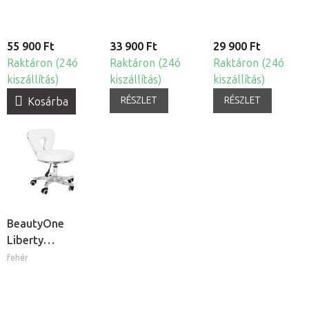
55 900 Ft
33 900 Ft
29 900 Ft
Raktáron (24ó
Raktáron (24ó
Raktáron (24ó
kiszállítás)
kiszállítás)
kiszállítás)
RÉSZLET
RÉSZLET
Kosárba
BeautyOne
Liberty
háttámlás
fehér
kozmetikai szék