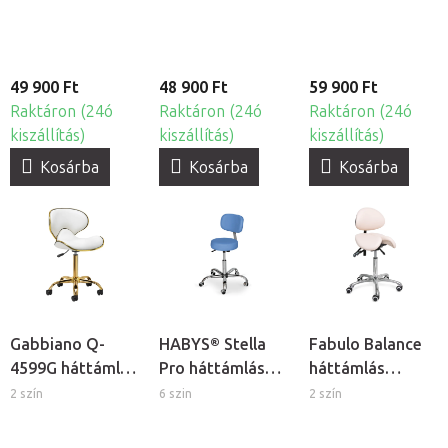
49 900 Ft
48 900 Ft
59 900 Ft
Raktáron (24ó
Raktáron (24ó
Raktáron (24ó
kiszállítás)
kiszállítás)
kiszállítás)
Kosárba
Kosárba
Kosárba
Gabbiano Q-
HABYS® Stella
Fabulo Balance
4599G háttámlás
Pro háttámlás
háttámlás
kozmetikai szék
kozmetikai szék
nyeregszék
2 szín
6 szin
2 szín