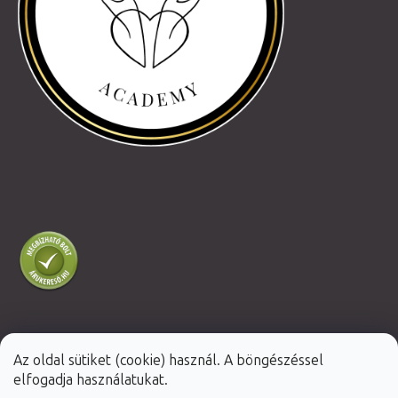
Az oldal sütiket (cookie) használ. A böngészéssel
Shoptet Premium készítette
elfogadja használatukat.
Copyright 2026
Fabulo.hu
. Minden jog fenntartva.