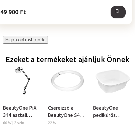
49 900 Ft
High-contrast mode
Ezeket a termékeket ajánljuk Önnek
BeautyOne PiX
Csereizzó a
BeautyOne
314 asztali
BeautyOne S4
pedikűrös
lámpa
kozmetikai
lábáztató tál
60 W | 2 szín
22 W
lámpához