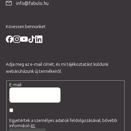
info@fabulo.hu
c
Kövessen bennünket
Adja meg az e-mail címét, és mi tájékoztatást küldünk
webáruházunk új termékeiről.
E-mail
Egyetértek a személyes adatok feldolgozásával, bővebb
információ
itt
.