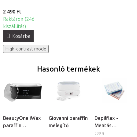
2 490 Ft
Raktáron (24ó
kiszállítás)
Kosárba
High-contrast mode
Hasonló termékek
BeautyOne iWax
Giovanni paraffin
Depilflax -
paraffin
melegítő
Mentás
melegítő
kozmetikai
500 g