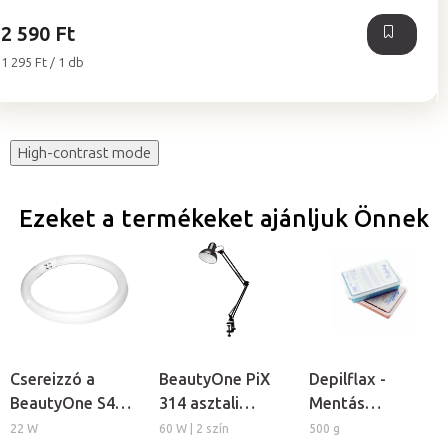
2 590 Ft
Egységár:
1 295 Ft / 1 db
High-contrast mode
Ezeket a termékeket ajánljuk Önnek
Csereizzó a
BeautyOne PiX
Depilflax -
BeautyOne S4
314 asztali
Mentás
kozmetikai
lámpa
kozmetikai
22 W
60 W | 2 szín
500 g