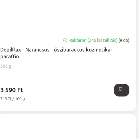
A
Raktáron (24ó kiszállítás)
(9 db)
termék
Depilflax - Narancsos - őszibarackos kozmetikai
átlagos
paraffin
értékelése
5-
500 g
ből
5,0
csillag.
3 590 Ft
Egységár:
718 Ft / 100 g