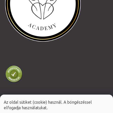
Az oldal sütiket (cookie) használ. A böngészéssel
Shoptet Premium készítette
elfogadja használatukat.
Copyright 2026
Fabulo.hu
. Minden jog fenntartva.