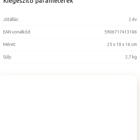
Kiegészítő paraméterek
Jótállás
:
2 év
EAN vonalkód
:
5906717413186
Méret
:
25 x 18 x 16 cm
Súly
:
2,7 kg