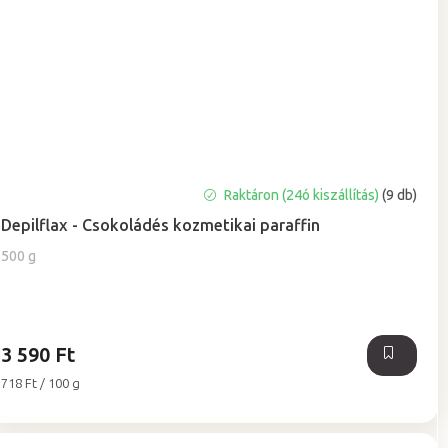
A
Raktáron (24ó kiszállítás)
(9 db)
termék
Depilflax - Csokoládés kozmetikai paraffin
átlagos
értékelése
500 g
5-
ből
5,0
csillag.
3 590 Ft
Egységár:
718 Ft / 100 g