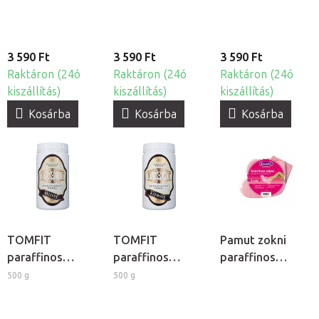
paraffin
3 590 Ft
3 590 Ft
3 590 Ft
Raktáron (24ó
Raktáron (24ó
Raktáron (24ó
kiszállítás)
kiszállítás)
kiszállítás)
Kosárba
Kosárba
Kosárba
TOMFIT
TOMFIT
Pamut zokni
paraffinos
paraffinos
paraffinos
pakolás -
pakolás -
kezeléshez, 2db
500 g
500 g
gyógynövényes
kámforos