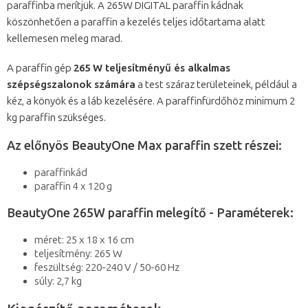
paraffinba merítjük. A 265W DIGITAL paraffin kádnak
köszönhetően a paraffin a kezelés teljes időtartama alatt
kellemesen meleg marad.
A paraffin gép
265 W teljesítményű és alkalmas
szépségszalonok számára
a test száraz területeinek, például a
kéz, a könyök és a láb kezelésére. A paraffinfürdőhöz minimum 2
kg paraffin szükséges.
Az előnyös BeautyOne Max paraffin szett részei:
paraffinkád
paraffin 4 x 120 g
BeautyOne 265W paraffin melegítő - Paraméterek:
méret: 25 x 18 x 16 cm
teljesítmény: 265 W
feszültség:
220-240 V / 50-60 Hz
súly: 2,7 kg