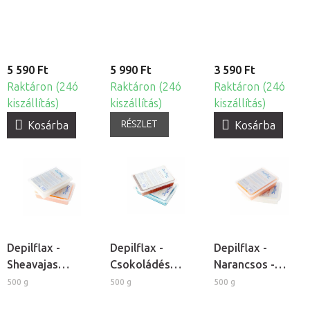
lámpához
paraffin
5 590 Ft
5 990 Ft
3 590 Ft
Raktáron (24ó
Raktáron (24ó
Raktáron (24ó
kiszállítás)
kiszállítás)
kiszállítás)
RÉSZLET
Kosárba
Kosárba
Depilflax -
Depilflax -
Depilflax -
Sheavajas
Csokoládés
Narancsos -
kozmetikai
kozmetikai
őszibarackos
500 g
500 g
500 g
paraffin
paraffin
kozmetikai