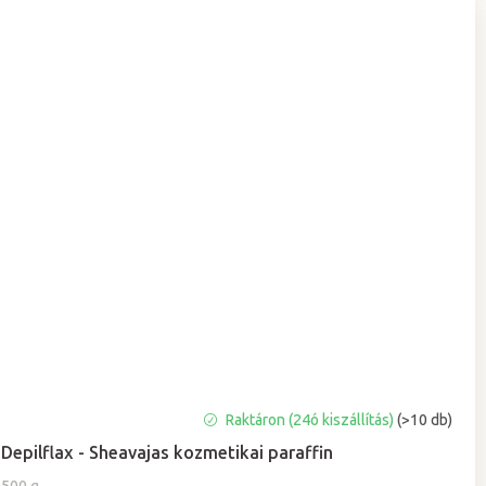
A
Raktáron (24ó kiszállítás)
(>10 db)
termék
Depilflax - Sheavajas kozmetikai paraffin
átlagos
értékelése