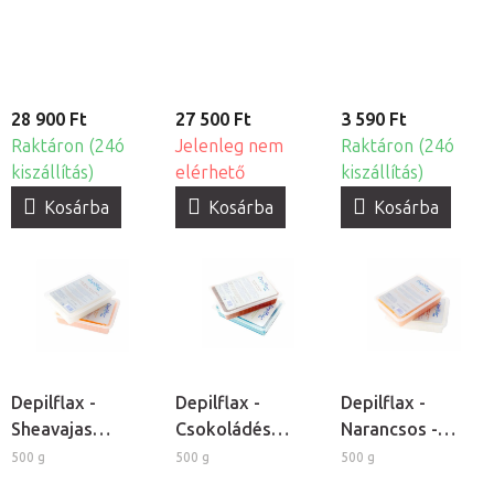
paraffin
28 900 Ft
27 500 Ft
3 590 Ft
Raktáron (24ó
Jelenleg nem
Raktáron (24ó
kiszállítás)
elérhető
kiszállítás)
Kosárba
Kosárba
Kosárba
Depilflax -
Depilflax -
Depilflax -
Sheavajas
Csokoládés
Narancsos -
kozmetikai
kozmetikai
őszibarackos
500 g
500 g
500 g
paraffin
paraffin
kozmetikai