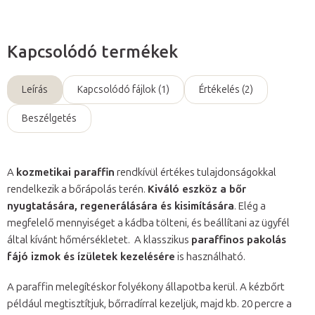
Kapcsolódó termékek
Leírás
Kapcsolódó fájlok (1)
Értékelés (2)
Beszélgetés
A
kozmetikai paraffin
rendkívül értékes tulajdonságokkal
rendelkezik a bőrápolás terén.
Kiváló eszköz a bőr
nyugtatására, regenerálására és kisimítására
. Elég a
megfelelő mennyiséget a kádba tölteni, és beállítani az ügyfél
által kívánt hőmérsékletet. A klasszikus
paraffinos pakolás
fájó izmok és ízületek kezelésére
is használható.
A paraffin melegítéskor folyékony állapotba kerül. A kézbőrt
például megtisztítjuk, bőrradírral kezeljük, majd kb. 20 percre a