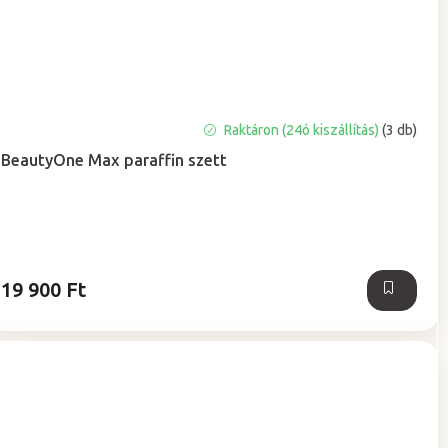
A
Raktáron (24ó kiszállítás)
(3 db)
termék
BeautyOne Max paraffin szett
átlagos
értékelése
5-
ből
5,0
csillag.
19 900 Ft