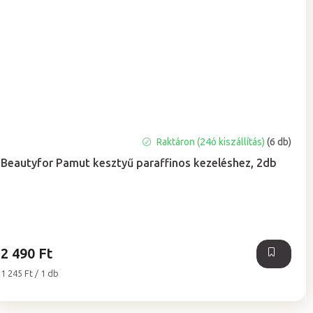
A
Raktáron (24ó kiszállítás)
(6 db)
termék
Beautyfor Pamut kesztyű paraffinos kezeléshez, 2db
átlagos
értékelése
5-
ből
5,0
csillag.
2 490 Ft
Egységár:
1 245 Ft / 1 db