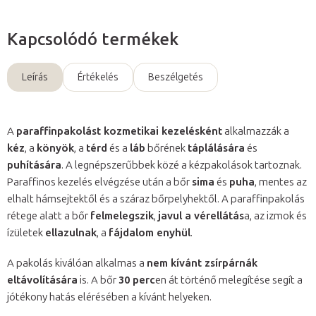
Kapcsolódó termékek
Leírás
Értékelés
Beszélgetés
A
paraffinpakolást kozmetikai kezelésként
alkalmazzák a
kéz
, a
könyök
, a
térd
és a
láb
bőrének
táplálására
és
puhítására
. A legnépszerűbbek közé a kézpakolások tartoznak.
Paraffinos kezelés elvégzése után a bőr
sima
és
puha
, mentes az
elhalt hámsejtektől és a száraz bőrpelyhektől. A paraffinpakolás
rétege alatt a bőr
felmelegszik
,
javul a vérellátás
a, az izmok és
ízületek
ellazulnak
, a
fájdalom enyhül
.
A pakolás kiválóan alkalmas a
nem kívánt zsírpárnák
eltávolítására
is. A bőr
30 perc
en át történő melegítése segít a
jótékony hatás elérésében a kívánt helyeken.