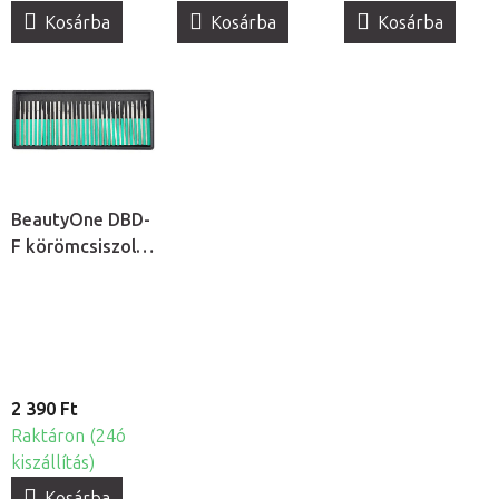
Kosárba
Kosárba
Kosárba
BeautyOne DBD-
F körömcsiszoló
fej készlet, 30db
2 390 Ft
Raktáron (24ó
kiszállítás)
Kosárba