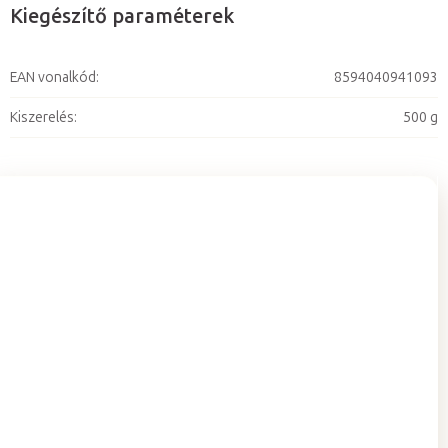
Kiegészítő paraméterek
EAN vonalkód
:
8594040941093
Kiszerelés
:
500 g