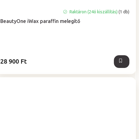
A
Raktáron (24ó kiszállítás)
(1 db)
termék
BeautyOne iWax paraffin melegítő
átlagos
értékelése
5-
ből
5,0
csillag.
28 900 Ft