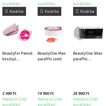
kiszállítás)
kiszállítás)
kiszállítás)
Kosárba
Kosárba
Kosárba
Beautyfor Pamut
BeautyOne Max
BeautyOne iWax
kesztyű
paraffin szett
paraffin
paraffinos
melegítő
kezeléshez, 2db
2 490 Ft
19 900 Ft
28 900 Ft
Raktáron (24ó
Raktáron (24ó
Raktáron (24ó
kiszállítás)
kiszállítás)
kiszállítás)