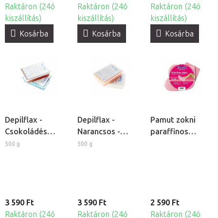
Raktáron (24ó
Raktáron (24ó
Raktáron (24ó
kiszállítás)
kiszállítás)
kiszállítás)
Kosárba
Kosárba
Kosárba
Depilflax -
Depilflax -
Pamut zokni
Csokoládés
Narancsos -
paraffinos
kozmetikai
őszibarackos
kezeléshez, 2db
500 g
500 g
paraffin
kozmetikai
paraffin
3 590 Ft
3 590 Ft
2 590 Ft
Raktáron (24ó
Raktáron (24ó
Raktáron (24ó