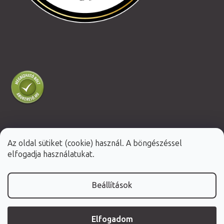
Az oldal sütiket (cookie) használ. A böngészéssel
Shoptet Premium készítette
elfogadja használatukat.
Copyright 2026
Fabulo.hu
. Minden jog fenntartva.
Beállítások
Elfogadom