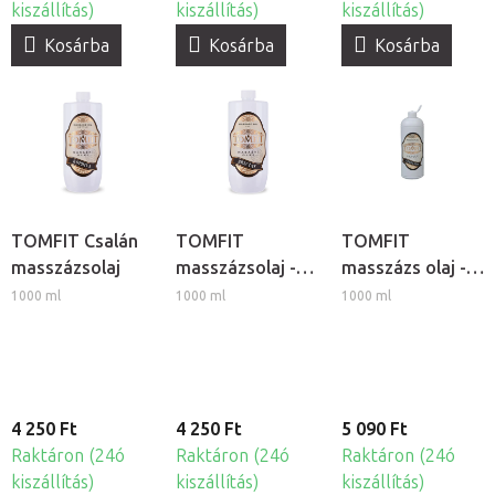
kiszállítás)
kiszállítás)
kiszállítás)
Kosárba
Kosárba
Kosárba
TOMFIT Csalán
TOMFIT
TOMFIT
masszázsolaj
masszázsolaj -
masszázs olaj -
Borostyán
csokoládé
1000 ml
1000 ml
1000 ml
4 250 Ft
4 250 Ft
5 090 Ft
Raktáron (24ó
Raktáron (24ó
Raktáron (24ó
kiszállítás)
kiszállítás)
kiszállítás)