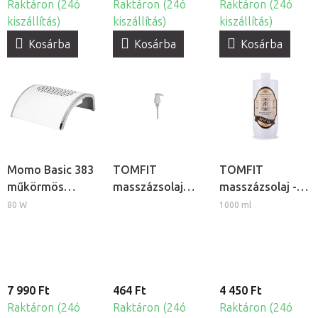
Raktáron (24ó
Raktáron (24ó
Raktáron (24ó
kiszállítás)
kiszállítás)
kiszállítás)
Kosárba
Kosárba
Kosárba
Momo Basic 383
TOMFIT
TOMFIT
műkörmös
masszázsolaj
masszázsolaj -
porelszívó
adagoló pumpa
Körömvirág
80 W
1000 ml
7 990 Ft
464 Ft
4 450 Ft
Raktáron (24ó
Raktáron (24ó
Raktáron (24ó