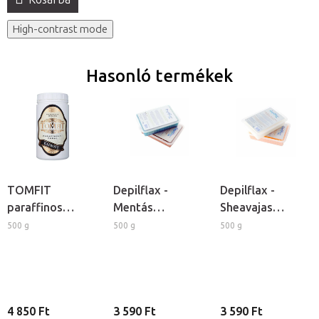
High-contrast mode
Hasonló termékek
TOMFIT
Depilflax -
Depilflax -
paraffinos
Mentás
Sheavajas
pakolás -
kozmetikai
kozmetikai
500 g
500 g
500 g
kámforos
paraffin
paraffin
4 850 Ft
3 590 Ft
3 590 Ft