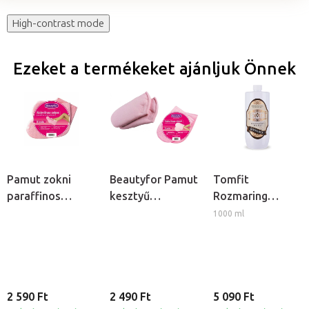
High-contrast mode
Ezeket a termékeket ajánljuk Önnek
Pamut zokni
Beautyfor Pamut
Tomfit
paraffinos
kesztyű
Rozmaring
kezeléshez, 2db
paraffinos
masszázsolaj
1000 ml
kezeléshez, 2db
2 590 Ft
2 490 Ft
5 090 Ft