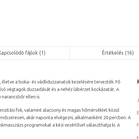
Kapcsolódó fájlok (1)
Értékelés (16)
illetve a boka- és vádliduzzanatok kezelésére tervezték. Fő
 alsó végtagok duzzadását és a nehéz lábérzet kockázatát. A
 narancsbőr ellen is.
J
nzitási fok, valamint alacsony és magas hőmérséklet közül
E
rendszeresen, akár naponta elvégezni, alkalmanként 20 percben. A
okmasszázs programokat a kézi vezérlővel választhatja ki. A
F
H