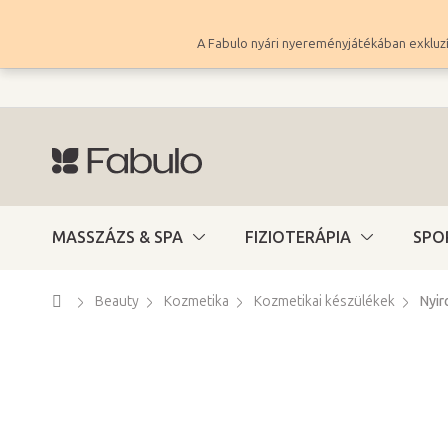
Ugrás
a
A Fabulo nyári nyereményjátékában exkluzí
fő
tartalomhoz
MASSZÁZS & SPA
FIZIOTERÁPIA
SPO
Kezdőlap
Beauty
Kozmetika
Kozmetikai készülékek
Nyi