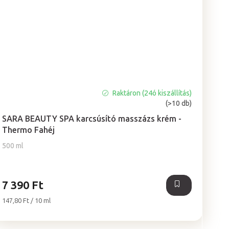
Raktáron (24ó kiszállítás)
A
(>10 db)
termék
átlagos
SARA BEAUTY SPA karcsúsító masszázs krém -
értékelése
Thermo Fahéj
5-
500 ml
ből
5,0
csillag.
7 390 Ft
Egységár:
147,80 Ft / 10 ml