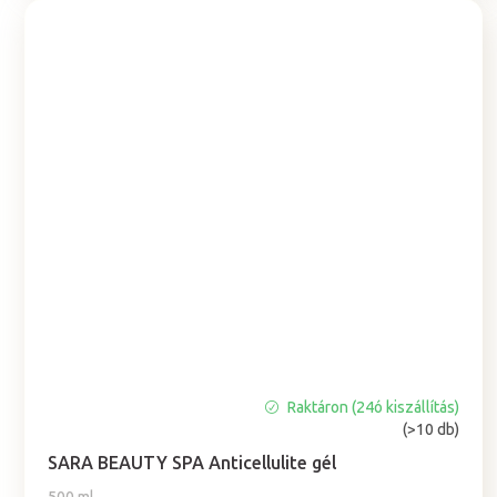
Raktáron (24ó kiszállítás)
A
(>10 db)
termék
átlagos
SARA BEAUTY SPA Anticellulite gél
értékelése