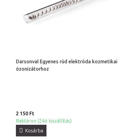
Darsonval Egyenes rúd elektróda kozmetikai
ózonizátorhoz
2 150 Ft
Raktáron (24ó kiszállítás)
Kosárba