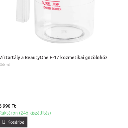
Víztartály a BeautyOne F-17 kozmetikai gőzölőhöz
500 ml
6 990 Ft
Raktáron (24ó kiszállítás)
Kosárba