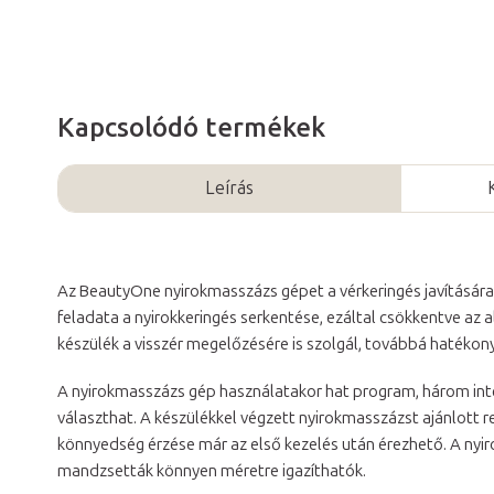
Kapcsolódó termékek
Leírás
Az BeautyOne nyirokmasszázs gépet a vérkeringés javítására, 
feladata a nyirokkeringés serkentése, ezáltal csökkentve az
készülék a visszér megelőzésére is szolgál, továbbá hatékony
A nyirokmasszázs gép használatakor hat program, három inte
választhat. A készülékkel végzett nyirokmasszázst ajánlott 
könnyedség érzése már az első kezelés után érezhető. A nyir
mandzsetták könnyen méretre igazíthatók.