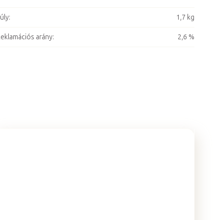
úly
:
1,7 kg
eklamációs arány
:
2,6 %