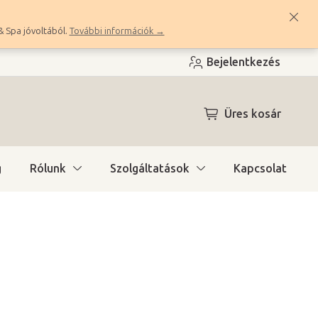
& Spa jóvoltából.
További információk →
Bejelentkezés
KOSÁR
Üres kosár
g
Rólunk
Szolgáltatások
Kapcsolat
ítás)
(>10 db)