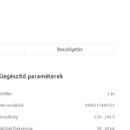
Beszélgetés
Kiegészítő paraméterek
ótállás
:
2 év
AN vonalkód
:
5906717444722
eszültség
:
220 - 240 V
álózati frekvencia
:
50 - 60 Hz