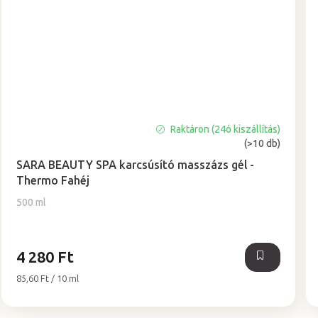
Raktáron (24ó kiszállítás)
A
(>10 db)
termék
átlagos
SARA BEAUTY SPA karcsúsító masszázs gél -
értékelése
Thermo Fahéj
5-
500 ml
ből
4,8
csillag.
4 280 Ft
Egységár:
85,60 Ft / 10 ml