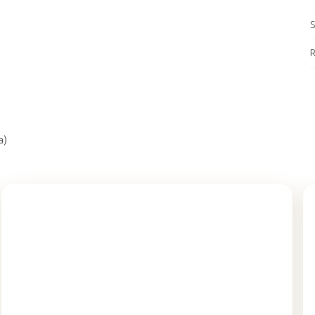
S
R
a)