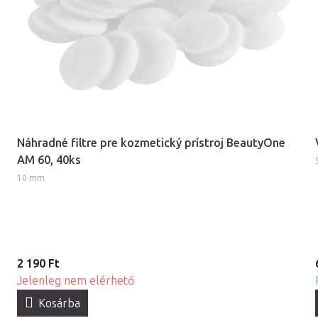
Náhradné filtre pre kozmetický prístroj BeautyOne
AM 60, 40ks
10 mm
2 190 Ft
Jelenleg nem elérhető
Kosárba