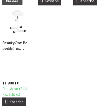
RÉSZLET
Kosárba
Kosárba
BeautyOne Bell
pedikűrös
lábtartó
11 900 Ft
Raktáron (24ó
kiszállítás)
Kosárba