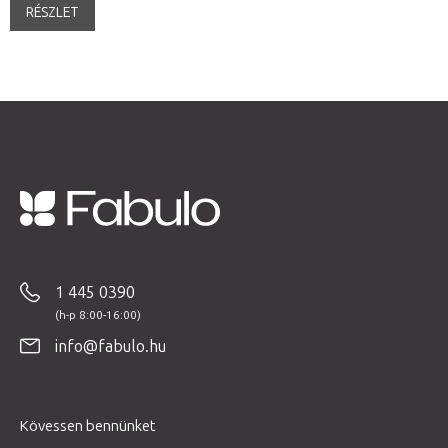
RÉSZLET
L
á
b
1 445 0390
l
é
info@fabulo.hu
c
Kövessen bennünket