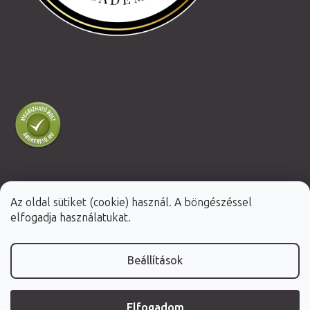
Az oldal sütiket (cookie) használ. A böngészéssel
Shoptet Premium készítette
elfogadja használatukat.
Copyright 2026
Fabulo.hu
. Minden jog fenntartva.
Beállítások
Elfogadom