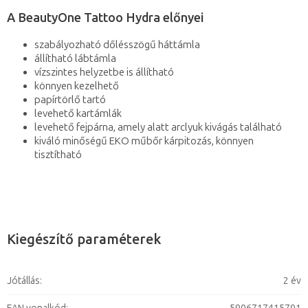
A BeautyOne Tattoo Hydra előnyei
szabályozható dőlésszögű háttámla
állítható lábtámla
vízszintes helyzetbe is állítható
könnyen kezelhető
papírtörlő tartó
levehető kartámlák
levehető fejpárna, amely alatt arclyuk kivágás található
kiváló minőségű EKO műbőr kárpitozás, könnyen
tisztítható
Kiegészítő paraméterek
Jótállás
:
2 év