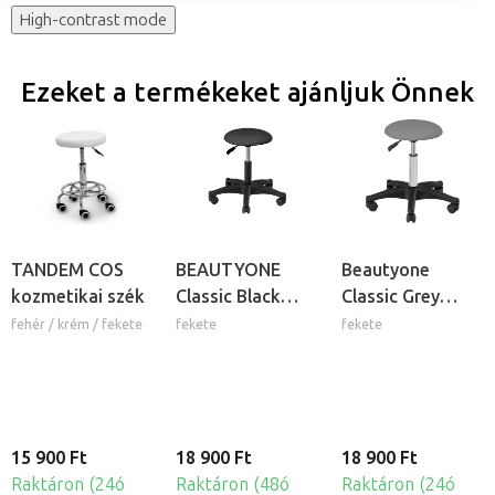
High-contrast mode
Ezeket a termékeket ajánljuk Önnek
TANDEM COS
BEAUTYONE
Beautyone
kozmetikai szék
Classic Black
Classic Grey
gurulós
gurulós
fehér / krém / fekete
fekete
fekete
kozmetikai szék
kozmetikai szék
15 900 Ft
18 900 Ft
18 900 Ft
Raktáron (24ó
Raktáron (48ó
Raktáron (24ó