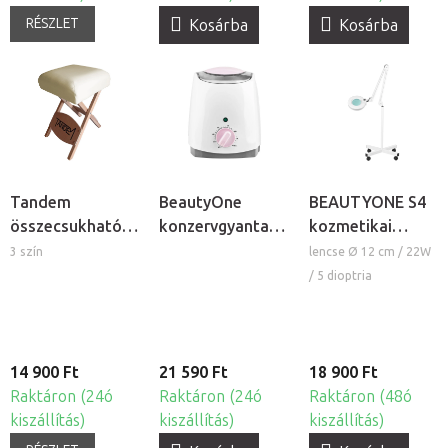
RÉSZLET
Kosárba
Kosárba
Tandem
BeautyOne
BEAUTYONE S4
összecsukható
konzervgyanta
kozmetikai
szék
melegítő
lámpa nagyítóval
3 szín
lencse Ø 12 cm / 22W
masszázságyhoz
és állvánnyal
/ 5 dioptria
14 900 Ft
21 590 Ft
18 900 Ft
Raktáron (24ó
Raktáron (24ó
Raktáron (48ó
kiszállítás)
kiszállítás)
kiszállítás)