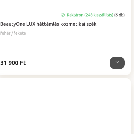
A
Raktáron (24ó kiszállítás)
(6 db)
termék
BeautyOne LUX háttámlás kozmetikai szék
átlagos
értékelése
fehér / fekete
5-
ből
5,0
csillag.
31 900 Ft