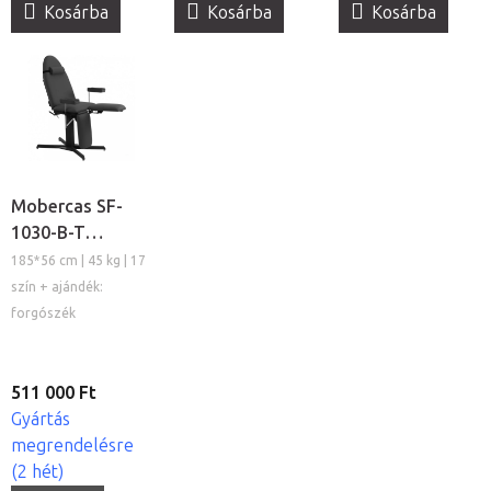
Kosárba
Kosárba
Kosárba
Mobercas SF-
1030-B-T
tetováló szék
185*56 cm | 45 kg | 17
szín + ajándék:
forgószék
511 000 Ft
Gyártás
megrendelésre
(2 hét)