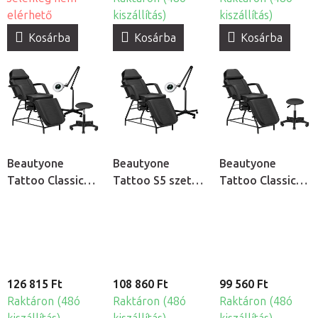
elérhető
kiszállítás)
kiszállítás)
Kosárba
Kosárba
Kosárba
Beautyone
Beautyone
Beautyone
Tattoo Classic
Tattoo S5 szett
Tattoo Classic
S5 szett tetováló
tetováló
szett tetováló
szalonokba
szalonokba
szalonokba
126 815 Ft
108 860 Ft
99 560 Ft
Raktáron (48ó
Raktáron (48ó
Raktáron (48ó