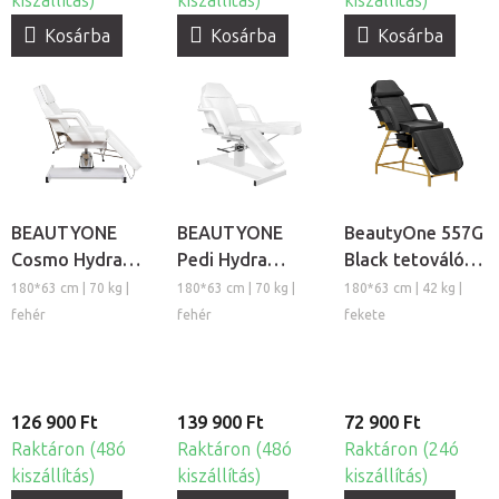
kiszállítás)
kiszállítás)
kiszállítás)
Kosárba
Kosárba
Kosárba
BEAUTYONE
BEAUTYONE
BeautyOne 557G
Cosmo Hydra
Pedi Hydra
Black tetováló
hidraulikus
hidraulikus
ágy
180*63 cm | 70 kg |
180*63 cm | 70 kg |
180*63 cm | 42 kg |
kozmetikai
pedikűrös
fehér
fehér
fekete
kezelőágy
kezelőszék
126 900 Ft
139 900 Ft
72 900 Ft
Raktáron (48ó
Raktáron (48ó
Raktáron (24ó
kiszállítás)
kiszállítás)
kiszállítás)