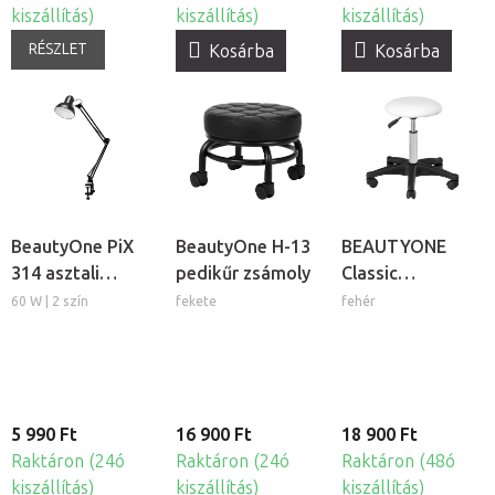
kiszállítás)
kiszállítás)
kiszállítás)
RÉSZLET
Kosárba
Kosárba
BeautyOne PiX
BeautyOne H-13
BEAUTYONE
314 asztali
pedikűr zsámoly
Classic
lámpa
kozmetikai szék
60 W | 2 szín
fekete
fehér
5 990 Ft
16 900 Ft
18 900 Ft
Raktáron (24ó
Raktáron (24ó
Raktáron (48ó
kiszállítás)
kiszállítás)
kiszállítás)