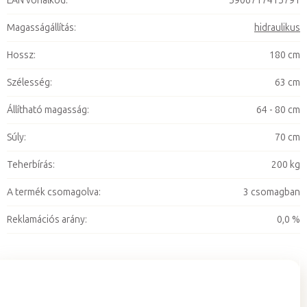
EAN vonalkód
:
5906717415791
Magasságállítás
:
hidraulikus
Hossz
:
180 cm
Szélesség
:
63 cm
Állítható magasság
:
64 - 80 cm
Súly
:
70 cm
Teherbírás
:
200 kg
A termék csomagolva
:
3 csomagban
Reklamációs arány
:
0,0 %