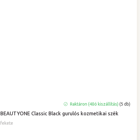
A
Raktáron (48ó kiszállítás)
(5 db)
termék
BEAUTYONE Classic Black gurulós kozmetikai szék
átlagos
értékelése
fekete
5-
ből