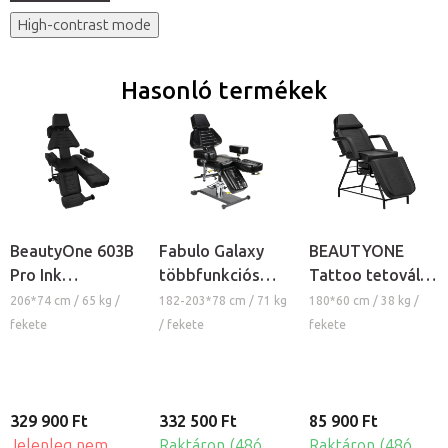
High-contrast mode
Hasonló termékek
BeautyOne 603B
Fabulo Galaxy
BEAUTYONE
Pro Ink
többfunkciós
Tattoo tetováló
hidraulikus
hidraulikus
szék
206*74 cm / 65 kg /
182-203*78 cm / 71 kg
180*60 cm / 38 kg /
tetováló szék
tetováló szék
fekete
/ fekete
fekete
329 900 Ft
332 500 Ft
85 900 Ft
Jelenleg nem
Raktáron (48ó
Raktáron (48ó