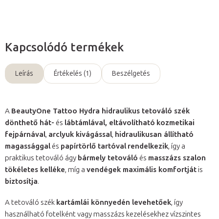
Kapcsolódó termékek
Leírás
Értékelés (1)
Beszélgetés
A
BeautyOne Tattoo Hydra hidraulikus tetováló szék
dönthető hát-
és
lábtámlával, eltávolítható
kozmetikai
fejpárnával
,
arclyuk kivágással
,
hidraulikusan állítható
magassággal
és
papírtörlő tartóval
rendelkezik
, így a
praktikus tetováló ágy
bármely tetováló
és
masszázs szalon
tökéletes kelléke
, míg a
vendégek maximális komfortját
is
biztosítja
.
A tetováló szék
kartámlái könnyedén levehetőek
, így
használható fotelként vagy masszázs kezelésekhez vízszintes