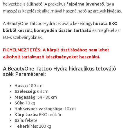
helyzetbe is állítható. A praktikus
fejpárna levehető
, így a
masszázs kezelések alkalmával használható az arclyuk kivágás.
A BeautyOne Tattoo Hydra tetováló kezelőágy
huzata EKO
bőrből készült
,
könnyedén tisztán tartható
és megfelel az
EU-s szabványoknak.
FIGYELMEZTETÉS: A kárpit tisztításához nem lehet
alkoholt tartalmazó készítményeket használni.
A BeautyOne Tattoo Hydra hidraulikus tetováló
szék Paraméterei:
Hossz:
180 cm
Szélesség:
63 cm
Magasság:
64 - 80 cm
Súly:
70 kg
Habszivacs vastagsága:
10 cm
Kárpitozás:
EKO műbőr
Szín:
fekete
Teherbírás:
200 kg