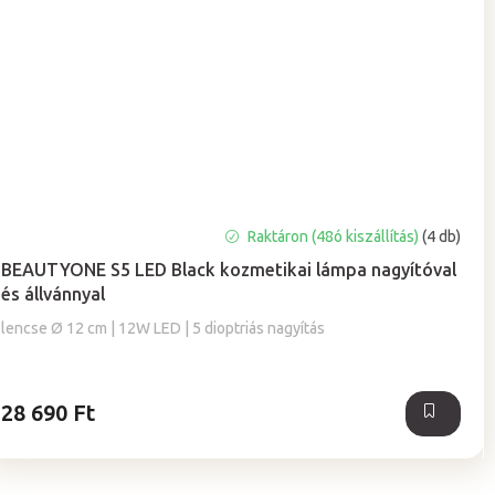
A
Raktáron (48ó kiszállítás)
(4 db)
termék
BEAUTYONE S5 LED Black kozmetikai lámpa nagyítóval
átlagos
és állvánnyal
értékelése
5-
lencse Ø 12 cm | 12W LED | 5 dioptriás nagyítás
ből
5,0
csillag.
28 690 Ft