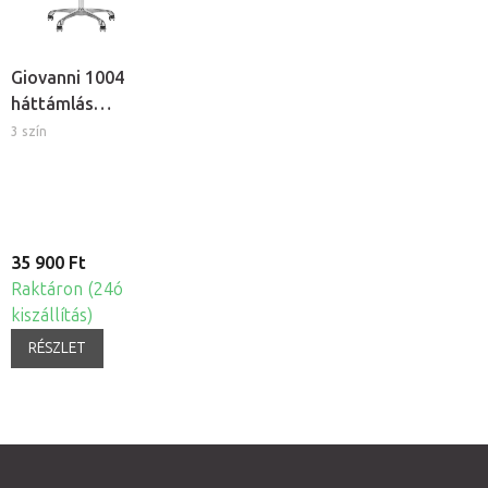
Giovanni 1004
háttámlás
kozmetikai
3 szín
nyeregszék
35 900 Ft
Raktáron (24ó
kiszállítás)
RÉSZLET