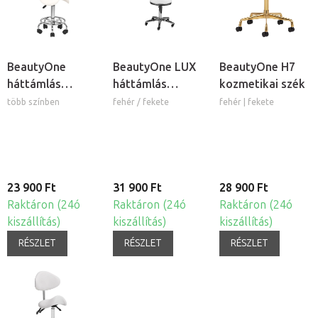
BeautyOne
BeautyOne LUX
BeautyOne H7
háttámlás
háttámlás
kozmetikai szék
kozmetikai
kozmetikai szék
több színben
fehér / fekete
fehér | fekete
nyeregszék
23 900 Ft
31 900 Ft
28 900 Ft
Raktáron (24ó
Raktáron (24ó
Raktáron (24ó
kiszállítás)
kiszállítás)
kiszállítás)
RÉSZLET
RÉSZLET
RÉSZLET