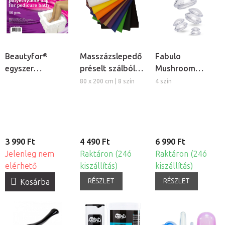
Beautyfor®
Masszázslepedő
Fabulo
egyszer
préselt szálból,
Mushroom
használatos
5db
gomba alakú
80 x 200 cm | 8 szín
4 szín
lábáztató zsák,
szilikon köpöly
50db
készlet, 4db
3 990 Ft
4 490 Ft
6 990 Ft
Jelenleg nem
Raktáron (24ó
Raktáron (24ó
elérhető
kiszállítás)
kiszállítás)
RÉSZLET
RÉSZLET
Kosárba