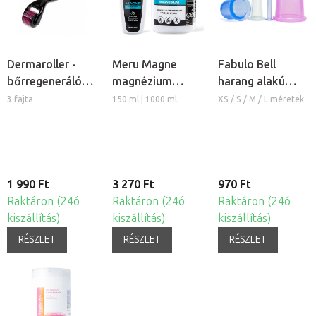
Dermaroller -
Meru Magne
Fabulo Bell
bőrregeneráló
magnézium
harang alakú
tűs henger
masszázs krém
szilikon köpöly
3 fajta
150 ml | 1000 ml
XS / S / M / L méretek
1 990 Ft
3 270 Ft
970 Ft
Raktáron (24ó
Raktáron (24ó
Raktáron (24ó
kiszállítás)
kiszállítás)
kiszállítás)
RÉSZLET
RÉSZLET
RÉSZLET