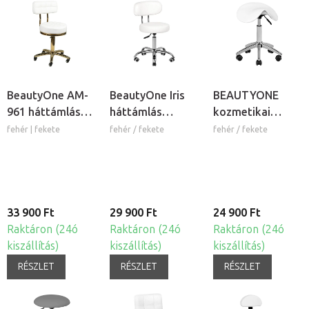
BeautyOne AM-
BeautyOne Iris
BEAUTYONE
961 háttámlás
háttámlás
kozmetikai
kozmetikai szék
kozmetikai szék
nyeregszék
fehér | fekete
fehér / fekete
fehér / fekete
33 900 Ft
29 900 Ft
24 900 Ft
Raktáron (24ó
Raktáron (24ó
Raktáron (24ó
kiszállítás)
kiszállítás)
kiszállítás)
RÉSZLET
RÉSZLET
RÉSZLET