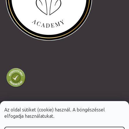
Az oldal sütiket (cookie) használ. A böngészéssel
Shoptet Premium készítette
elfogadja használatukat.
Copyright 2026
Fabulo.hu
. Minden jog fenntartva.