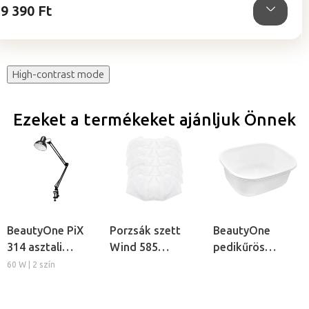
9 390 Ft
High-contrast mode
Ezeket a termékeket ajánljuk Önnek
BeautyOne PiX
Porzsák szett
BeautyOne
314 asztali
Wind 585
pedikűrös
lámpa
műkörmös
lábáztató tál
60 W | 2 szín
porelszívóhoz,
5db