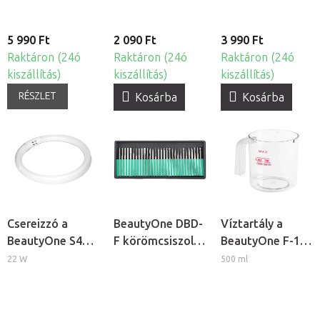
5 990 Ft
2 090 Ft
3 990 Ft
Raktáron (24ó
Raktáron (24ó
Raktáron (24ó
kiszállítás)
kiszállítás)
kiszállítás)
RÉSZLET
Kosárba
Kosárba
Csereizzó a
BeautyOne DBD-
Víztartály a
BeautyOne S4
F körömcsiszoló
BeautyOne F-17
kozmetikai
fej készlet, 30db
kozmetikai
22 W
500 ml
lámpához
gőzölőhöz