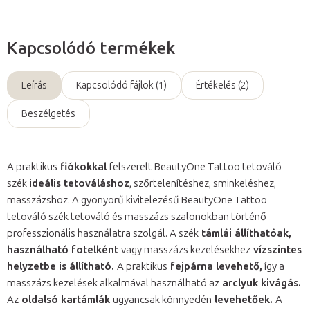
Kapcsolódó termékek
Leírás
Kapcsolódó fájlok (1)
Értékelés (2)
Beszélgetés
A praktikus
fiókokkal
felszerelt BeautyOne Tattoo tetováló
szék
ideális tetováláshoz
, szőrtelenítéshez, sminkeléshez,
masszázshoz. A gyönyörű kivitelezésű BeautyOne Tattoo
tetováló szék tetováló és masszázs szalonokban történő
professzionális használatra szolgál. A szék
támlái állíthatóak,
használható fotelként
vagy masszázs kezelésekhez
vízszintes
helyzetbe is állítható.
A praktikus
fejpárna levehető,
így a
masszázs kezelések alkalmával használható az
arclyuk kivágás.
Az
oldalsó kartámlák
ugyancsak könnyedén
levehetőek.
A