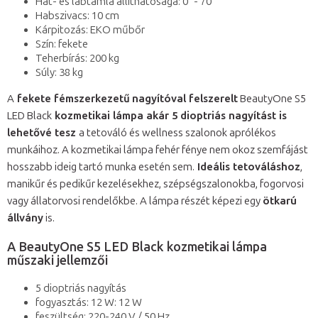
Hát- és lábtámla állíthatósága: 0° - 70°
Habszivacs: 10 cm
Kárpitozás: EKO műbőr
Szín: fekete
Teherbírás: 200 kg
Súly: 38 kg
A
fekete fémszerkezetű
nagyítóval felszerelt
BeautyOne S5
LED Black
kozmetikai lámpa
akár 5 dioptriás nagyítást is
lehetővé tesz
a tetováló és wellness szalonok aprólékos
munkáihoz. A kozmetikai lámpa fehér fénye nem okoz szemfájást
hosszabb ideig tartó munka esetén sem.
Ideális tetováláshoz
,
manikűr és pedikűr kezelésekhez, szépségszalonokba, fogorvosi
vagy állatorvosi rendelőkbe. A lámpa részét képezi egy
ötkarú
állvány
is.
A BeautyOne S5 LED Black kozmetikai lámpa
műszaki jellemzői
5 dioptriás nagyítás
fogyasztás: 12 W: 12 W
feszültség: 220-240 V / 50 Hz