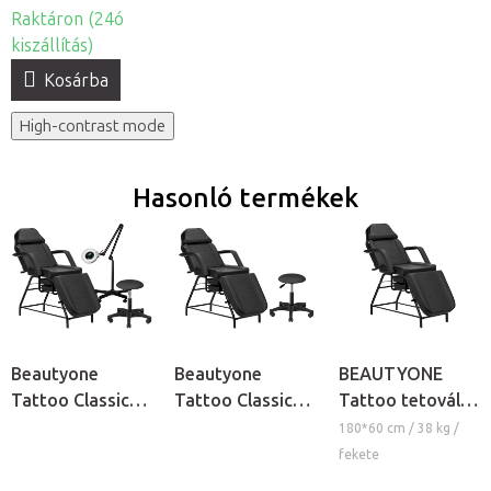
Raktáron (24ó
kiszállítás)
Kosárba
High-contrast mode
Hasonló termékek
Beautyone
Beautyone
BEAUTYONE
Tattoo Classic
Tattoo Classic
Tattoo tetováló
S5 szett tetováló
szett tetováló
szék
180*60 cm / 38 kg /
szalonokba
szalonokba
fekete