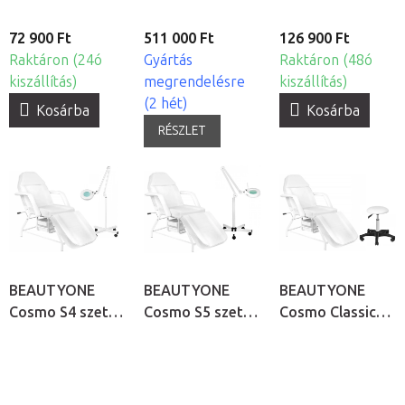
72 900 Ft
511 000 Ft
126 900 Ft
Raktáron (24ó
Gyártás
Raktáron (48ó
kiszállítás)
megrendelésre
kiszállítás)
(2 hét)
Kosárba
Kosárba
RÉSZLET
BEAUTYONE
BEAUTYONE
BEAUTYONE
Cosmo S4 szett
Cosmo S5 szett
Cosmo Classic
kozmetikai
kozmetikai
szett kozmetikai
szalonokba
szalonokba
szalonokba