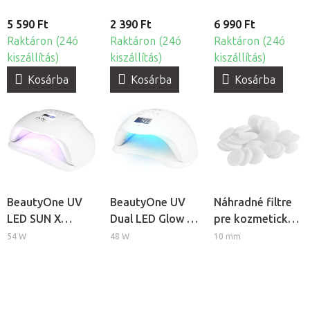
5 590 Ft
2 390 Ft
6 990 Ft
Raktáron (24ó
Raktáron (24ó
Raktáron (24ó
kiszállítás)
kiszállítás)
kiszállítás)
Kosárba
Kosárba
Kosárba
BeautyOne UV
BeautyOne UV
Náhradné filtre
LED SUN X
Dual LED Glow 5
pre kozmetický
professzionális
professzionális
prístroj
54 W
48 W
10 mm
körömlámpa
körömlámpa
BeautyOne AM
60, 40ks