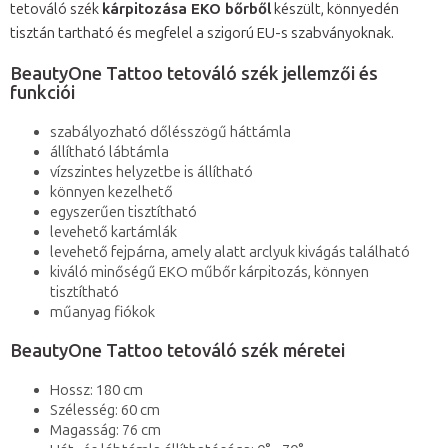
tetováló szék
kárpitozása EKO bőrből
készült, könnyedén
tisztán tartható és megfelel a szigorú EU-s szabványoknak.
BeautyOne Tattoo tetováló szék jellemzői és
funkciói
szabályozható dőlésszögű háttámla
állítható lábtámla
vízszintes helyzetbe is állítható
könnyen kezelhető
egyszerűen tisztítható
levehető kartámlák
levehető fejpárna, amely alatt arclyuk kivágás található
kiváló minőségű EKO műbőr kárpitozás, könnyen
tisztítható
műanyag fiókok
BeautyOne Tattoo tetováló szék méretei
Hossz: 180 cm
Szélesség: 60 cm
Magasság: 76 cm