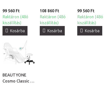
99 560 Ft
108 860 Ft
99 560 Ft
Raktáron (48ó
Raktáron (48ó
Raktáron (48ó
kiszállítás)
kiszállítás)
kiszállítás)
Kosárba
Kosárba
Kosárba
BEAUTYONE
Cosmo Classic S4
kozmetikai
kezelőágy, szék
és nagyítós
lámpa szett