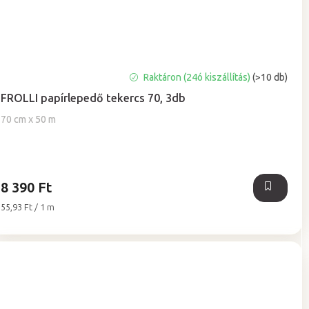
A
Raktáron (24ó kiszállítás)
(>10 db)
termék
FROLLI papírlepedő tekercs 70, 3db
átlagos
értékelése
70 cm x 50 m
5-
ből
5,0
csillag.
8 390 Ft
Egységár:
55,93 Ft / 1 m