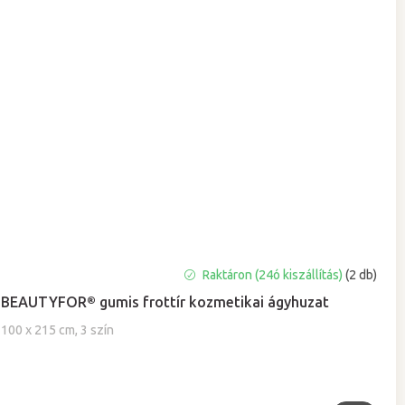
A
Raktáron (24ó kiszállítás)
(2 db)
termék
BEAUTYFOR® gumis frottír kozmetikai ágyhuzat
átlagos
értékelése
100 x 215 cm, 3 szín
5-
ből
4,8
csillag.