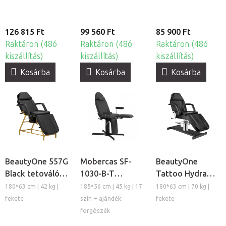
126 815 Ft
99 560 Ft
85 900 Ft
Raktáron (48ó
Raktáron (48ó
Raktáron (48ó
kiszállítás)
kiszállítás)
kiszállítás)
Kosárba
Kosárba
Kosárba
BeautyOne 557G
Mobercas SF-
BeautyOne
Black tetováló
1030-B-T
Tattoo Hydra
ágy
tetováló szék
hidraulikus
180*63 cm | 42 kg |
185*56 cm | 45 kg | 17
180*63 cm | 70 kg |
tetováló szék
fekete
szín + ajándék:
fekete
forgószék