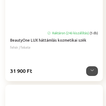
A
Raktáron (24ó kiszállítás)
(5 db)
termék
BeautyOne LUX háttámlás kozmetikai szék
átlagos
értékelése
fehér / fekete
5-
ből
5,0
csillag.
31 900 Ft