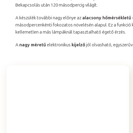
Bekapcsolás után 120 másodpercig világít.
A készülék további nagy előnye az
alacsony hőmérsékletű
másodpercenkénti fokozatos növelésén alapul. Ez a funkció k
kellemetlen a más lámpáknál tapasztalható égető érzés.
A
nagy méretű
elektronikus
kijelző
jól olvasható, egyszerűvé