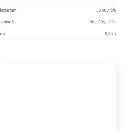
lettartam
:
50 000 óra
Üzemidő
:
60s, 99s, 120s
úly
:
0,9 kg