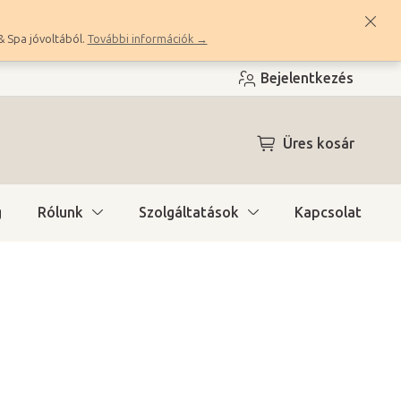
& Spa jóvoltából.
További információk →
Bejelentkezés
KOSÁR
Üres kosár
g
Rólunk
Szolgáltatások
Kapcsolat
ítás)
(3 db)