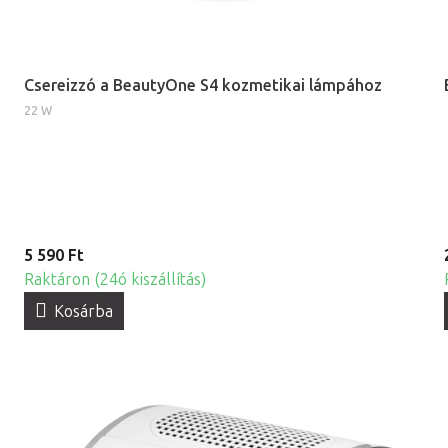
Csereizzó a BeautyOne S4 kozmetikai lámpához
22 W
5 590 Ft
Raktáron (24ó kiszállítás)
Kosárba