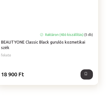
A
Raktáron (48ó kiszállítás)
(5 db)
termék
BEAUTYONE Classic Black gurulós kozmetikai
átlagos
szék
értékelése
5-
fekete
ből
5,0
csillag.
18 900 Ft