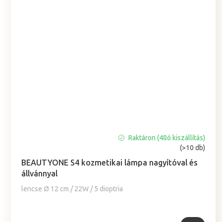
Raktáron (48ó kiszállítás)
A
(>10 db)
termék
átlagos
BEAUTYONE S4 kozmetikai lámpa nagyítóval és
értékelése
állvánnyal
5-
lencse Ø 12 cm / 22W / 5 dioptria
ből
5,0
csillag.