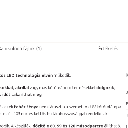
Kapcsolódó fájlok (1)
Értékelés
tős LED technológia elvén
működik.
okkal, akrillal
vagy más körömápoló termékekkel
dolgozik
,
J
s időt takaríthat meg
.
E
készülék
fehér fénye
nem fárasztja a szemet. Az UV körömlámpa
nm-es és 405 nm-es kettős hullámhosszúsággal rendelkezik.
T
ödik. A készülék
időzítője
60, 99 és 120 másodpercre
állítható.
L