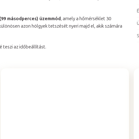
É
 (99 másodperces) üzemmód
, amely a hőmérséklet 30
ülönösen azon hölgyek tetszését nyeri majd el, akik számára
S
 teszi az időbeállítást.