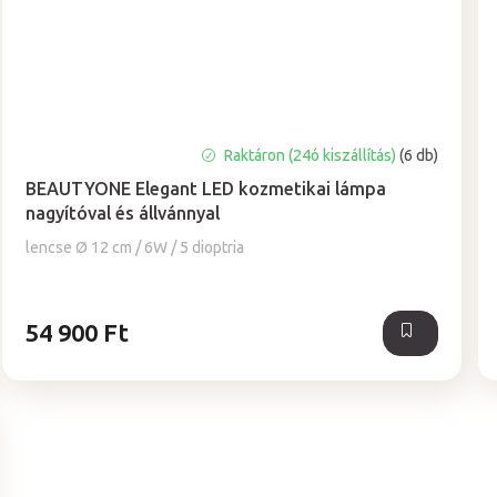
A
Raktáron (24ó kiszállítás)
(6 db)
termék
BEAUTYONE Elegant LED kozmetikai lámpa
átlagos
nagyítóval és állvánnyal
értékelése
5-
lencse Ø 12 cm / 6W / 5 dioptria
ből
5,0
csillag.
54 900 Ft