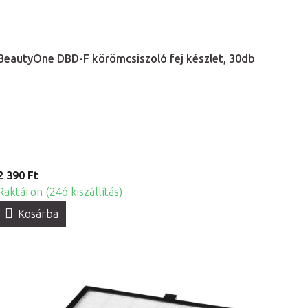
BeautyOne DBD-F körömcsiszoló fej készlet, 30db
2 390 Ft
Raktáron (24ó kiszállítás)
Kosárba