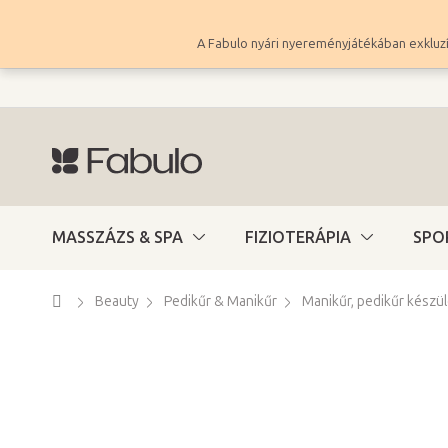
Ugrás
a
A Fabulo nyári nyereményjátékában exkluzí
fő
tartalomhoz
MASSZÁZS & SPA
FIZIOTERÁPIA
SPO
Kezdőlap
Beauty
Pedikűr & Manikűr
Manikűr, pedikűr készü