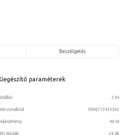
Beszélgetés
Kiegészítő paraméterek
ótállás
:
2 év
AN vonalkód
:
5906717435362
eljesítmény
:
48 W
ED diódák
:
24 db