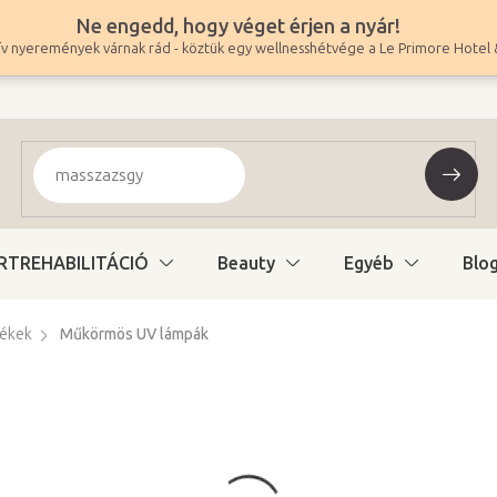
Ne engedd, hogy véget érjen a nyár!
v nyeremények várnak rád - köztük egy wellnesshétvége a Le Primore Hotel 
RTREHABILITÁCIÓ
Beauty
Egyéb
Blo
lékek
Műkörmös UV lámpák
5 990 Ft
4 717 Ft ÁFA nélkül
Egységár:
Raktáron (24ó kiszáll