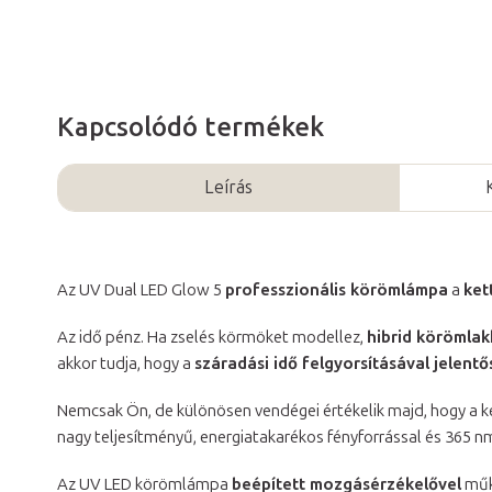
Kapcsolódó termékek
Leírás
Az
UV Dual LED Glow 5
professzionális körömlámpa
a
ket
Az idő pénz. Ha zselés körmöket modellez,
hibrid körömlakk
akkor tudja, hogy a
száradási idő felgyorsításával jelentő
Nemcsak Ön, de különösen vendégei értékelik majd, hogy a 
nagy teljesítményű, energiatakarékos fényforrással és 365 
Az UV LED körömlámpa
beépített mozgásérzékelővel
műk