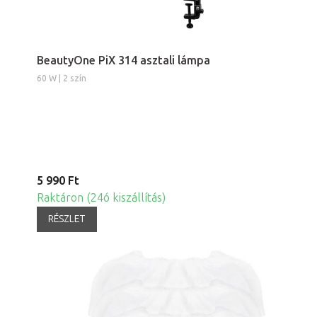
BeautyOne PiX 314 asztali lámpa
60 W | 2 szín
5 990 Ft
Raktáron (24ó kiszállítás)
RÉSZLET