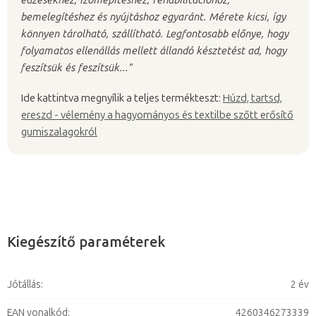
edzésekhez, izomépítéshez, rehabilitációhoz,
bemelegítéshez és nyújtáshoz egyaránt. Mérete kicsi, így
könnyen tárolható, szállítható. Legfontosabb előnye, hogy
folyamatos ellenállás mellett állandó késztetést ad, hogy
feszítsük és feszítsük..."
Ide kattintva megnyílik a teljes termékteszt:
Húzd, tartsd,
ereszd - vélemény a hagyományos és textilbe szőtt erősítő
gumiszalagokról
Kiegészítő paraméterek
Jótállás
:
2 év
EAN vonalkód
:
4260346273339