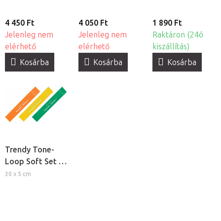
4 450 Ft
4 050 Ft
1 890 Ft
Jelenleg nem
Jelenleg nem
Raktáron (24ó
elérhető
elérhető
kiszállítás)
Kosárba
Kosárba
Kosárba
Trendy Tone-
Loop Soft Set -
Alacsony
30 x 5 cm
ellenállású
fitness
gumiszalag szett