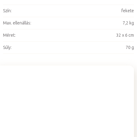
Szín
:
fekete
Max. ellenállás
:
7,2 kg
Méret
:
32 x 6 cm
Súly
:
70 g