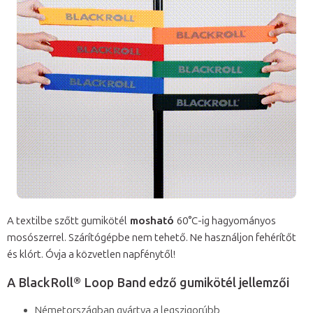
A textilbe szőtt gumikötél
mosható
60°C-ig hagyományos
mosószerrel. Szárítógépbe nem tehető. Ne használjon fehérítőt
és klórt. Óvja a közvetlen napfénytől!
A BlackRoll® Loop Band edző gumikötél jellemzői
Németországban gyártva a legszigorúbb