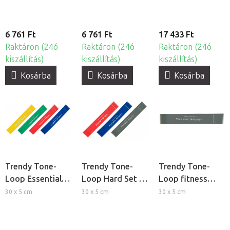
ellenállás
ellenállás
készlet, 3db
6 761 Ft
6 761 Ft
17 433 Ft
Raktáron (24ó
Raktáron (24ó
Raktáron (24ó
kiszállítás)
kiszállítás)
kiszállítás)
Kosárba
Kosárba
Kosárba
Trendy Tone-
Trendy Tone-
Trendy Tone-
Loop Essential
Loop Hard Set -
Loop fitness
Set - Közepes és
Erős ellenállású
gumiszalag -
30 x 5 cm
30 x 5 cm
30 x 5 cm
erős ellenállású
fitness
extra erős
fitness
gumiszalag szett
ellenállás
gumiszalag szett