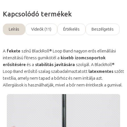
Kapcsolódó termékek
Leírás
Videók (11)
Értékelés
Beszélgetés
A
fekete
színű BlackRoll® Loop Band nagyon erős ellenállási
intenzitású fitness gumikötél a
kisebb izomcsoportok
erősítésére
és a
stabilitás javítására
szolgál. A BlackRoll®
Loop Band
erősítő szalag szabadalmaztatott
latexmentes
szőtt
textília, amely nem tapad a bőrhöz és nem irritálja azt.
Allergiások is használhatják, mivel a bőr nem érintkezik a gumival.