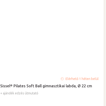
A
Elérhető 1 héten belül
termék
Sissel® Pilates Soft Ball gimnasztikai labda, Ø 22 cm
átlagos
értékelése
+ ajándék edzés útmutató
5-
ből