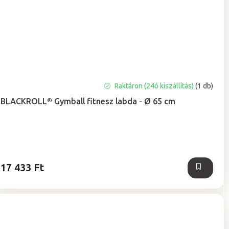
A
Raktáron (24ó kiszállítás)
(1 db)
termék
BLACKROLL® Gymball fitnesz labda - Ø 65 cm
átlagos
értékelése
5-
ből
5,0
csillag.
17 433 Ft