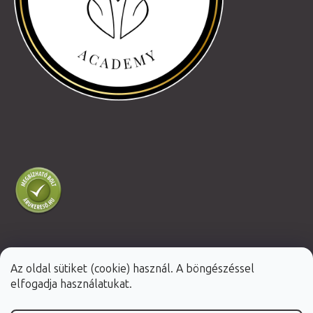
Az oldal sütiket (cookie) használ. A böngészéssel
Shoptet Premium készítette
elfogadja használatukat.
Copyright 2026
Fabulo.hu
. Minden jog fenntartva.