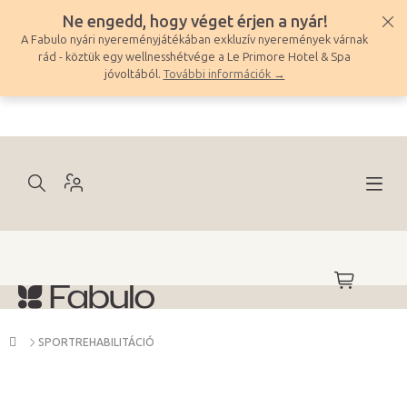
Ugrás
Ne engedd, hogy véget érjen a nyár!
a
A Fabulo nyári nyereményjátékában exkluzív nyeremények várnak
fő
rád - köztük egy wellnesshétvége a Le Primore Hotel & Spa
tartalomhoz
jóvoltából.
További információk →
KOSÁR
Kezdőlap
SPORTREHABILITÁCIÓ