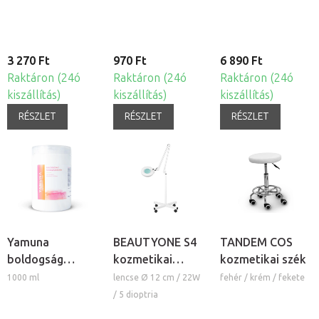
3 270 Ft
970 Ft
6 890 Ft
Raktáron (24ó
Raktáron (24ó
Raktáron (24ó
kiszállítás)
kiszállítás)
kiszállítás)
RÉSZLET
RÉSZLET
RÉSZLET
Yamuna
BEAUTYONE S4
TANDEM COS
boldogság
kozmetikai
kozmetikai szék
masszázskrém
lámpa nagyítóval
1000 ml
lencse Ø 12 cm / 22W
fehér / krém / fekete
és állvánnyal
/ 5 dioptria