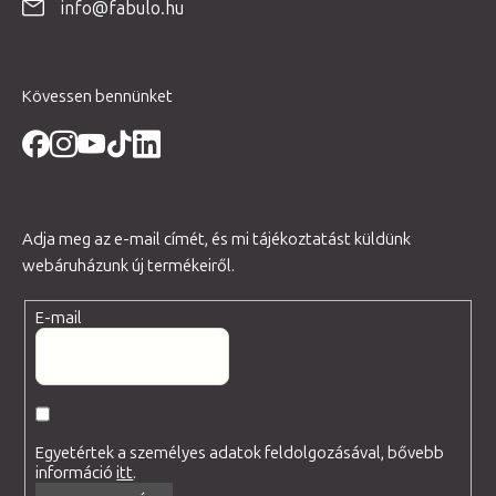
info@fabulo.hu
c
Kövessen bennünket
Adja meg az e-mail címét, és mi tájékoztatást küldünk
webáruházunk új termékeiről.
E-mail
Egyetértek a személyes adatok feldolgozásával, bővebb
információ
itt
.