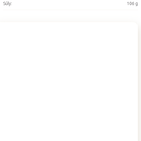
Súly
:
106 g