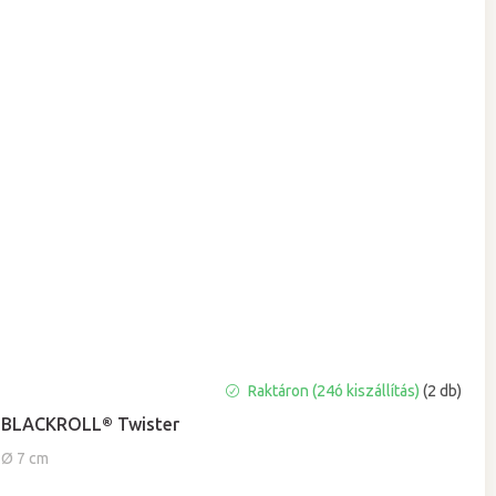
A
Raktáron (24ó kiszállítás)
(2 db)
termék
BLACKROLL® Twister
átlagos
értékelése
Ø 7 cm
5-