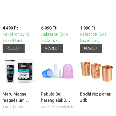
szilikon köpöly
készlet, 4db
4 490 Ft
6 990 Ft
1 990 Ft
Raktáron (24ó
Raktáron (24ó
Raktáron (24ó
kiszállítás)
kiszállítás)
kiszállítás)
RÉSZLET
RÉSZLET
RÉSZLET
Meru Magne
Fabulo Bell
Bodhi réz pohár,
magnézium
harang alakú
2db
masszázs krém
szilikon köpöly
150 ml | 1000 ml
XS / S / M / L méretek