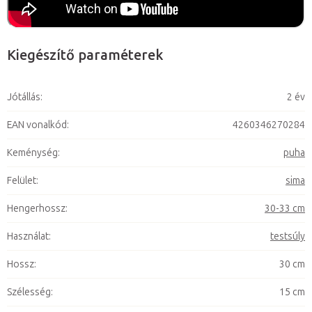
Kiegészítő paraméterek
Jótállás
:
2 év
EAN vonalkód
:
4260346270284
Keménység
:
puha
Felület
:
sima
Hengerhossz
:
30-33 cm
Használat
:
testsúly
Hossz
:
30 cm
Szélesség
:
15 cm