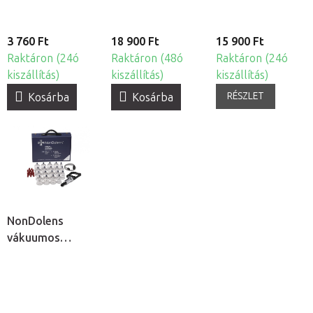
3 760 Ft
18 900 Ft
15 900 Ft
Raktáron (24ó
Raktáron (48ó
Raktáron (24ó
kiszállítás)
kiszállítás)
kiszállítás)
RÉSZLET
Kosárba
Kosárba
NonDolens
vákuumos
köpölykészlet
pumpával, 19db