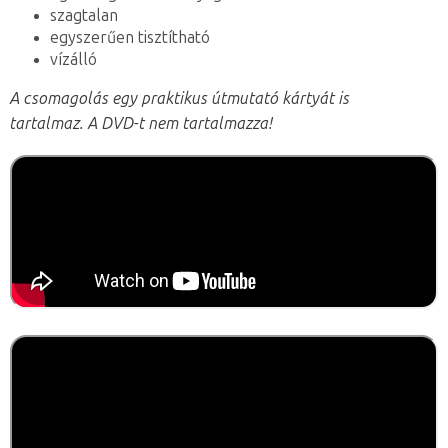
szagtalan
egyszerűen tisztítható
vízálló
A csomagolás egy praktikus útmutató kártyát is
tartalmaz. A DVD-t nem tartalmazza!