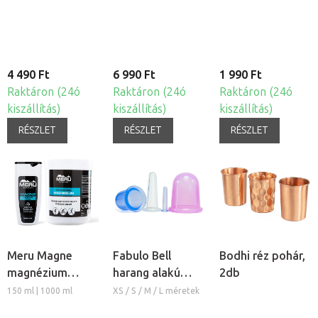
szilikon köpöly
készlet, 4db
4 490 Ft
6 990 Ft
1 990 Ft
Raktáron (24ó
Raktáron (24ó
Raktáron (24ó
kiszállítás)
kiszállítás)
kiszállítás)
RÉSZLET
RÉSZLET
RÉSZLET
Meru Magne
Fabulo Bell
Bodhi réz pohár,
magnézium
harang alakú
2db
masszázs krém
szilikon köpöly
150 ml | 1000 ml
XS / S / M / L méretek