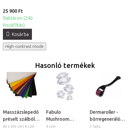
25 900 Ft
Raktáron (24ó
kiszállítás)
Kosárba
High-contrast mode
Hasonló termékek
Masszázslepedő
Fabulo
Dermaroller -
préselt szálból,
Mushroom
bőrregeneráló
5db
gomba alakú
tűs henger
80 x 200 cm | 8 szín
4 szín
3 fajta