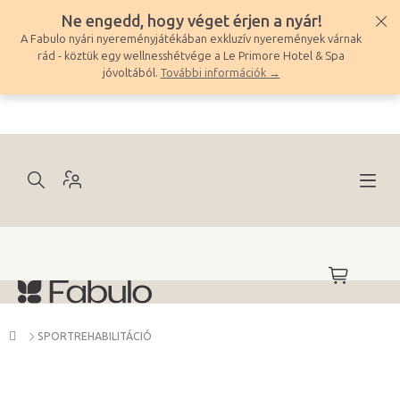
Ugrás
Ne engedd, hogy véget érjen a nyár!
a
A Fabulo nyári nyereményjátékában exkluzív nyeremények várnak
fő
rád - köztük egy wellnesshétvége a Le Primore Hotel & Spa
tartalomhoz
jóvoltából.
További információk →
KOSÁR
Kezdőlap
SPORTREHABILITÁCIÓ