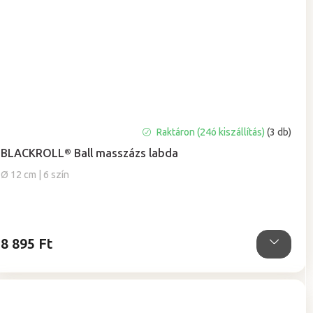
A
Raktáron (24ó kiszállítás)
(3 db)
termék
BLACKROLL® Ball masszázs labda
átlagos
értékelése
Ø 12 cm | 6 szín
5-
ből
5,0
csillag.
8 895 Ft