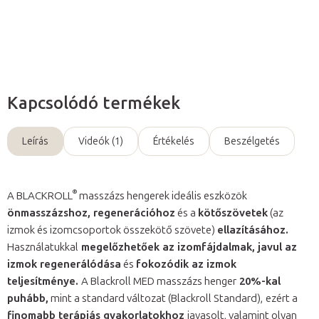
Kérdés
Kapcsolódó termékek
Leírás
Videók (1)
Értékelés
Beszélgetés
®
A BLACKROLL
masszázs hengerek ideális eszközök
önmasszázshoz, regenerációhoz
és a
kötőszövetek
(az
izmok és izomcsoportok összekötő szövete)
ellazításához.
Használatukkal
megelőzhetőek az izomfájdalmak, javul az
izmok regenerálódása
és
fokozódik az izmok
teljesítménye.
A Blackroll MED masszázs henger
20%-kal
puhább,
mint a standard változat (Blackroll Standard),
ezért a
finomabb terápiás gyakorlatokhoz
javasolt, valamint olyan