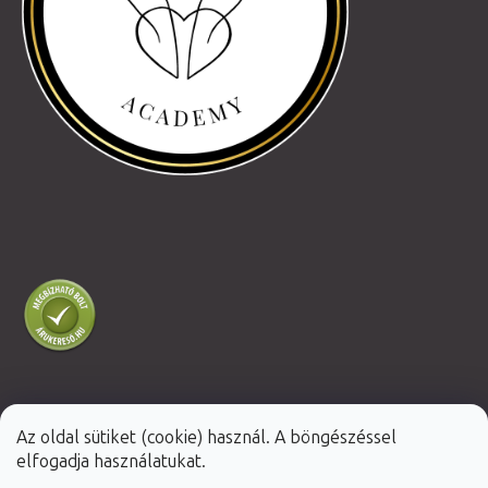
Az oldal sütiket (cookie) használ. A böngészéssel
Shoptet Premium készítette
elfogadja használatukat.
Copyright 2026
Fabulo.hu
. Minden jog fenntartva.