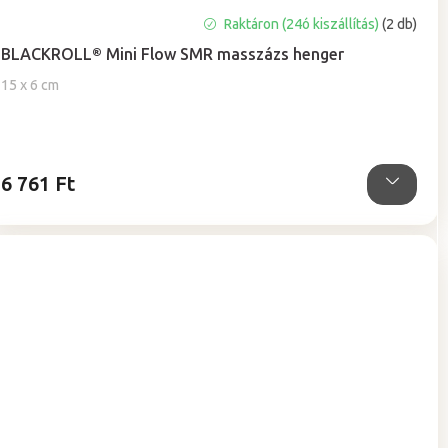
A
Raktáron (24ó kiszállítás)
(2 db)
termék
BLACKROLL® Mini Flow SMR masszázs henger
átlagos
értékelése
15 x 6 cm
5-
ből
4,5
csillag.
6 761 Ft