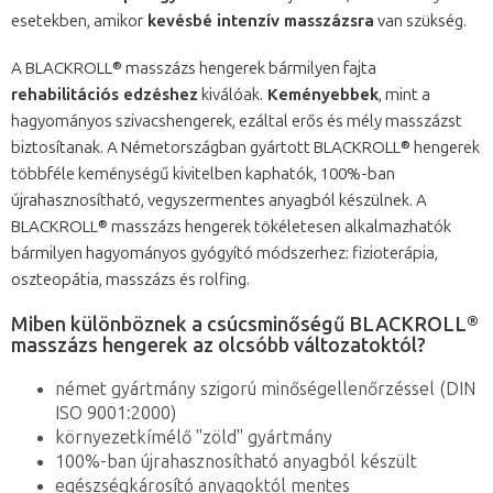
esetekben, amikor
kevésbé intenzív masszázsra
van szükség.
A BLACKROLL® masszázs hengerek bármilyen fajta
rehabilitációs edzéshez
kiválóak.
Keményebbek
, mint a
hagyományos szivacshengerek, ezáltal erős és mély masszázst
biztosítanak. A Németországban gyártott BLACKROLL® hengerek
többféle keménységű kivitelben kaphatók, 100%-ban
újrahasznosítható, vegyszermentes anyagból készülnek. A
BLACKROLL® masszázs hengerek tökéletesen alkalmazhatók
bármilyen hagyományos gyógyító módszerhez: fizioterápia,
oszteopátia, masszázs és rolfing.
Miben különböznek a csúcsminőségű BLACKROLL®
masszázs hengerek az olcsóbb változatoktól?
német gyártmány szigorú minőségellenőrzéssel (DIN
ISO 9001:2000)
környezetkímélő "zöld" gyártmány
100%-ban újrahasznosítható anyagból készült
egészségkárosító anyagoktól mentes