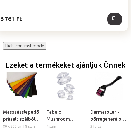
ből
5,0
csillag.
6 761 Ft
High-contrast mode
Ezeket a termékeket ajánljuk Önnek
Masszázslepedő
Fabulo
Dermaroller -
préselt szálból,
Mushroom
bőrregeneráló
5db
gomba alakú
tűs henger
80 x 200 cm | 8 szín
4 szín
3 fajta