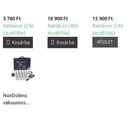
3 760 Ft
18 900 Ft
15 900 Ft
Raktáron (24ó
Raktáron (48ó
Raktáron (24ó
kiszállítás)
kiszállítás)
kiszállítás)
RÉSZLET
Kosárba
Kosárba
NonDolens
vákuumos
köpölykészlet
pumpával, 19db