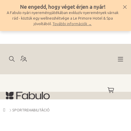
Ugrás
Ne engedd, hogy véget érjen a nyár!
a
A Fabulo nyári nyereményjátékában exkluzív nyeremények várnak
fő
rád - köztük egy wellnesshétvége a Le Primore Hotel & Spa
tartalomhoz
jóvoltából.
További információk →
KOSÁR
Kezdőlap
SPORTREHABILITÁCIÓ