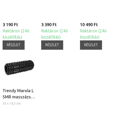
3 190 Ft
3 390 Ft
10 490 Ft
Raktáron (24ó
Raktáron (24ó
Raktáron (24ó
kiszállítás)
kiszállítás)
kiszállítás)
RÉSZLET
RÉSZLET
RÉSZLET
Trendy Marola L
SMR masszázs
henger
30 x 14,5 cm