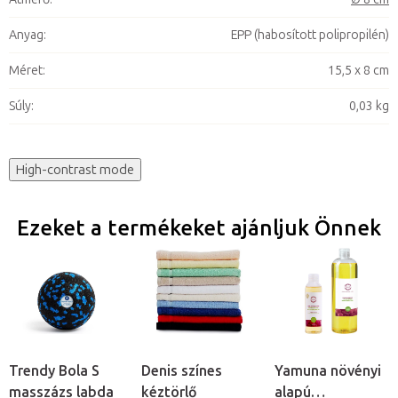
Anyag
:
EPP (habosított polipropilén)
Méret
:
15,5 x 8 cm
Súly
:
0,03 kg
High-contrast mode
Ezeket a termékeket ajánljuk Önnek
Trendy Bola S
Denis színes
Yamuna növényi
masszázs labda
kéztörlő
alapú