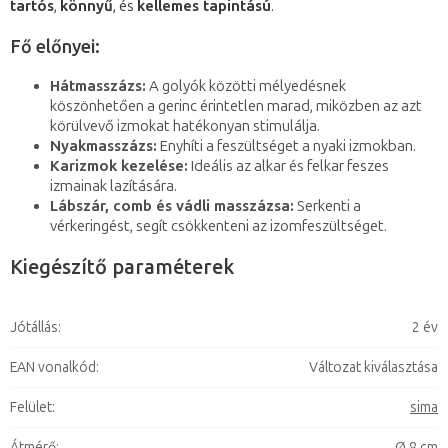
tartós
,
könnyű
, és
kellemes tapintású
.
Fő előnyei:
Hátmasszázs:
A golyók közötti mélyedésnek
köszönhetően a gerinc érintetlen marad, miközben az azt
körülvevő izmokat hatékonyan stimulálja.
Nyakmasszázs:
Enyhíti a feszültséget a nyaki izmokban.
Karizmok kezelése:
Ideális az alkar és felkar feszes
izmainak lazítására.
Lábszár, comb és vádli masszázsa:
Serkenti a
vérkeringést, segít csökkenteni az izomfeszültséget.
Kiegészítő paraméterek
Jótállás
:
2 év
EAN vonalkód
:
Változat kiválasztása
Felület
:
sima
Átmérő
:
Ø 8 cm