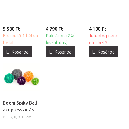
izomlazító dupla
masszázslabda
masszázs labda
masszázslabda
5 530 Ft
4 790 Ft
4 100 Ft
Elérhető 1 héten
Raktáron (24ó
Jelenleg nem
belül
kiszállítás)
elérhető
Kosárba
Kosárba
Kosárba
Bodhi Spiky Ball
akupresszúrás
masszázslabdák,
Ø 6, 7, 8, 9, 10 cm
5db