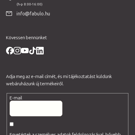
l
é
info@fabulo.hu
c
Kövessen bennünket
Adja meg az e-mail címét, és mi tájékoztatást küldünk
webáruházunk új termékeiről.
E-mail
Egyetértek a személyes adatok feldolgozásával, bővebb