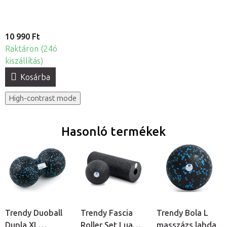
10 990 Ft
Raktáron (24ó
kiszállítás)
Kosárba
High-contrast mode
Hasonló termékek
Trendy Duoball
Trendy Fascia
Trendy Bola L
Dupla XL
Roller Set Lua
masszázs labda