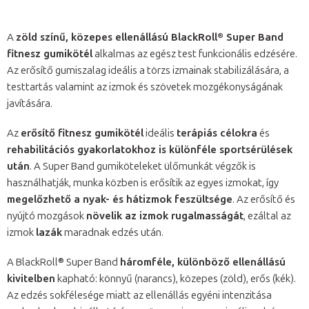
A
zöld színű, közepes ellenállású BlackRoll® Super Band
fitnesz gumikötél
alkalmas az egész test funkcionális edzésére.
Az erősítő gumiszalag ideális a törzs izmainak stabilizálására, a
testtartás valamint az izmok és szövetek mozgékonyságának
javítására.
Az
erősítő fitnesz gumikötél
ideális
terápiás célokra
és
rehabilitációs gyakorlatokhoz is különféle sportsérülések
után
. A Super Band gumiköteleket ülőmunkát végzők is
használhatják, munka közben is erősítik az egyes izmokat, így
megelőzhető a nyak- és hátizmok feszültsége
. Az erősítő és
nyújtó mozgások
növelik az izmok rugalmasságát
, ezáltal az
izmok
lazák
maradnak edzés után.
A BlackRoll® Super Band
háromféle, különböző ellenállású
kivitelben
kapható: könnyű (narancs), közepes (zöld), erős (kék).
Az edzés sokfélesége miatt az ellenállás egyéni intenzitása