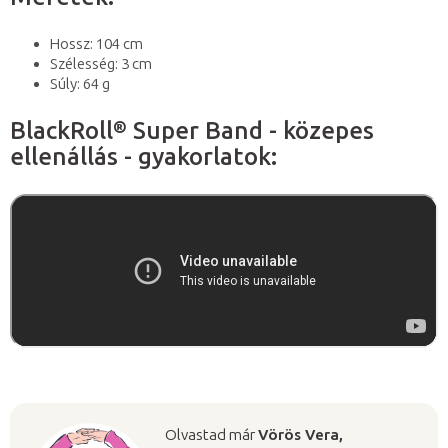
Hossz: 104 cm
Szélesség: 3 cm
Súly: 64 g
BlackRoll® Super Band - közepes
ellenállás - gyakorlatok:
Olvastad már
Vörös Vera,