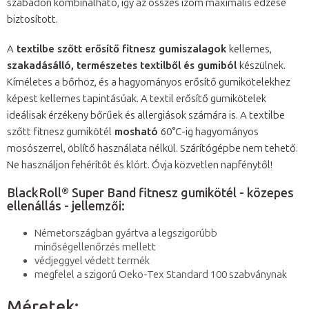
szabadon kombinálható, így az összes izom maximális edzése
biztosított.
A
textilbe szőtt erősítő fitnesz gumiszalagok
kellemes,
szakadásálló, természetes textilből és gumiból
készülnek.
Kíméletes a bőrhöz, és a hagyományos erősítő gumikötelekhez
képest kellemes tapintásúak. A textil erősítő gumikötelek
ideálisak érzékeny bőrűek és allergiások számára is. A textilbe
szőtt fitnesz gumikötél
mosható
60°C-ig hagyományos
mosószerrel, öblítő használata nélkül. Szárítógépbe nem tehető.
Ne használjon fehérítőt és klórt. Óvja közvetlen napfénytől!
BlackRoll® Super Band fitnesz gumikötél - közepes
ellenállás - jellemzői:
Németországban gyártva a legszigorúbb
minőségellenőrzés mellett
védjeggyel védett termék
megfelel a szigorú Oeko-Tex Standard 100 szabványnak
Méretek: