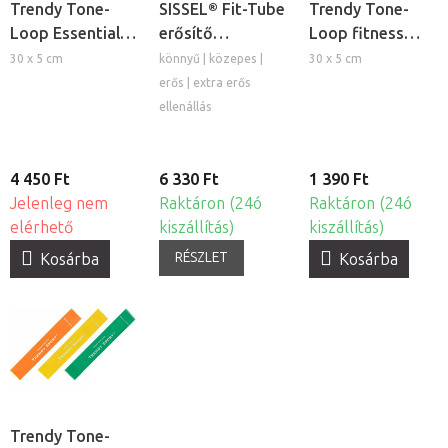
Trendy Tone-
SISSEL® Fit-Tube
Trendy Tone-
Loop Essential
erősítő
Loop fitness
Set - Közepes és
gumikötél
gumiszalag -
30 x 5 cm
könnyű | közepes |
30 x 5 cm
erős ellenállású
szilikon
közepes
erős | extra erős
fitness
fogantyúval
ellenállás
ellenállás
gumiszalag szett
4 450 Ft
6 330 Ft
1 390 Ft
Jelenleg nem
Raktáron (24ó
Raktáron (24ó
elérhető
kiszállítás)
kiszállítás)
RÉSZLET
Kosárba
Kosárba
Trendy Tone-