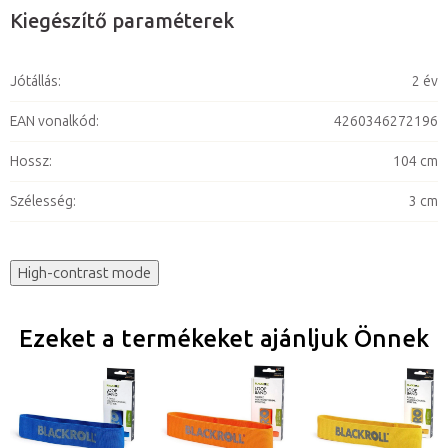
Kiegészítő paraméterek
Jótállás
:
2 év
EAN vonalkód
:
4260346272196
Hossz
:
104 cm
Szélesség
:
3 cm
High-contrast mode
Ezeket a termékeket ajánljuk Önnek