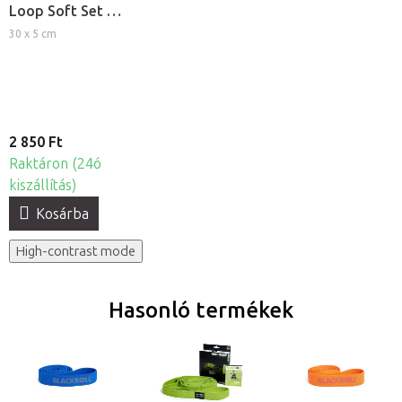
Loop Soft Set -
Alacsony
30 x 5 cm
ellenállású
fitness
gumiszalag szett
2 850 Ft
Raktáron (24ó
kiszállítás)
Kosárba
High-contrast mode
Hasonló termékek