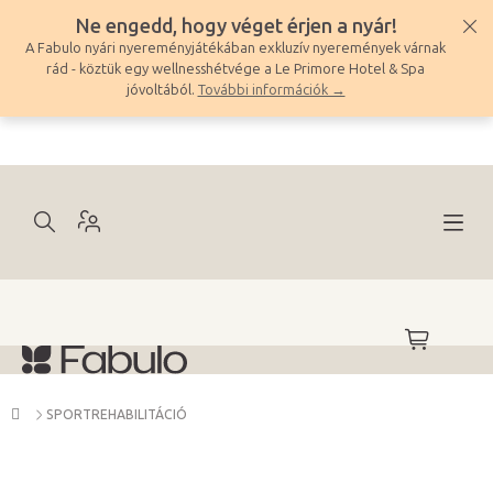
Ugrás
Ne engedd, hogy véget érjen a nyár!
a
A Fabulo nyári nyereményjátékában exkluzív nyeremények várnak
fő
rád - köztük egy wellnesshétvége a Le Primore Hotel & Spa
tartalomhoz
jóvoltából.
További információk →
KOSÁR
Kezdőlap
SPORTREHABILITÁCIÓ