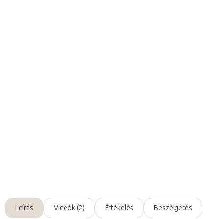
Hozzáadás a kosárhoz
A zöld színű BlackRoll® Super Band
közepes ellenállású fitnesz
gumikötél
, amely ideális
tornaeszköz
a test stabilitásának és
koordinációjának javításához, a
hasizmok, a hát és az egész
test erősítéséhez
. Ugyanakkor
a lábak, a karok és a vállak
összes izomcsoportjának erősítésére
is alkalmasak. A textilbe
szőtt fitnesz gumiszalag kíméletes a bőrhöz és allergiások is
használhatják.
Részletes információ
Kérdés
Leírás
Videók (2)
Értékelés
Beszélgetés