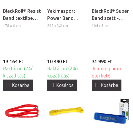
BlackRoll® Resist
Yakimasport
BlackRoll® Super
Band textilbe
Power Band
Band szett -
szőtt fitness
erősítő
textilbe szőtt
178 x 6 cm
208 x 3,2 cm
104 x 3 cm
gumiszalag
gumiszalag -
fitness
edzéshez
erős ellenállás
gumikötél
készlet
13 164 Ft
10 490 Ft
31 990 Ft
Raktáron (24ó
Raktáron (24ó
Jelenleg nem
kiszállítás)
kiszállítás)
elérhető
Kosárba
Kosárba
Kosárba