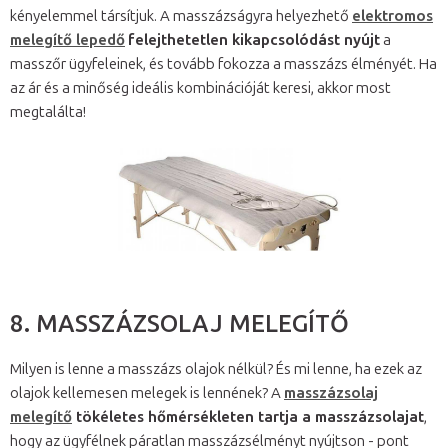
kényelemmel társítjuk. A masszázságyra helyezhető
elektromos
melegítő lepedő
felejthetetlen kikapcsolódást nyújt
a
masszőr ügyfeleinek, és tovább fokozza a masszázs élményét. Ha
az ár és a minőség ideális kombinációját keresi, akkor most
megtalálta!
8. MASSZÁZSOLAJ MELEGÍTŐ
Milyen is lenne a masszázs olajok nélkül? És mi lenne, ha ezek az
olajok kellemesen melegek is lennének? A
masszázsolaj
melegítő
tökéletes hőmérsékleten tartja a masszázsolajat
,
hogy az ügyfélnek páratlan masszázsélményt nyújtson - pont