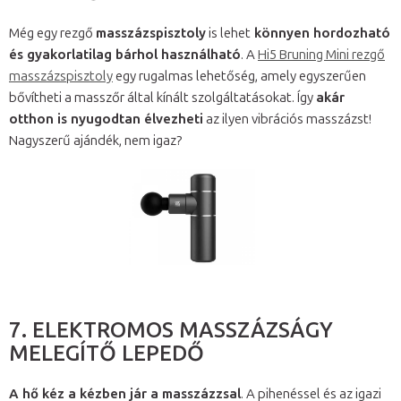
Még egy rezgő
masszázspisztoly
is lehet
könnyen hordozható
és gyakorlatilag bárhol használható
. A
Hi5 Bruning Mini rezgő
masszázspisztoly
egy rugalmas lehetőség, amely egyszerűen
bővítheti a masszőr által kínált szolgáltatásokat. Így
akár
otthon is nyugodtan élvezheti
az ilyen vibrációs masszázst!
Nagyszerű ajándék, nem igaz?
7. ELEKTROMOS MASSZÁZSÁGY
MELEGÍTŐ LEPEDŐ
A hő kéz a kézben jár a masszázzsal
. A pihenéssel és az igazi