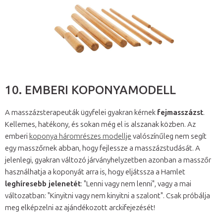
10. EMBERI KOPONYAMODELL
A masszázsterapeuták ügyfelei gyakran kérnek
fejmasszázst
.
Kellemes, hatékony, és sokan még el is alszanak közben. Az
emberi
koponya háromrészes modellje
valószínűleg nem segít
egy masszőrnek abban, hogy fejlessze a masszázstudását. A
jelenlegi, gyakran változó járványhelyzetben azonban a masszőr
használhatja a koponyát arra is, hogy eljátssza a Hamlet
leghíresebb jelenetét
: "Lenni vagy nem lenni", vagy a mai
változatban: "Kinyitni vagy nem kinyitni a szalont". Csak próbálja
meg elképzelni az ajándékozott arckifejezését!