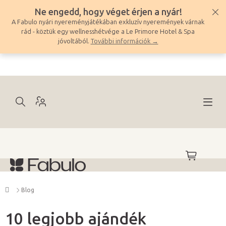
Ugrás
Ne engedd, hogy véget érjen a nyár!
a
A Fabulo nyári nyereményjátékában exkluzív nyeremények várnak
fő
rád - köztük egy wellnesshétvége a Le Primore Hotel & Spa
tartalomhoz
jóvoltából.
További információk →
KOSÁR
Kezdőlap
Blog
10 legjobb ajándék