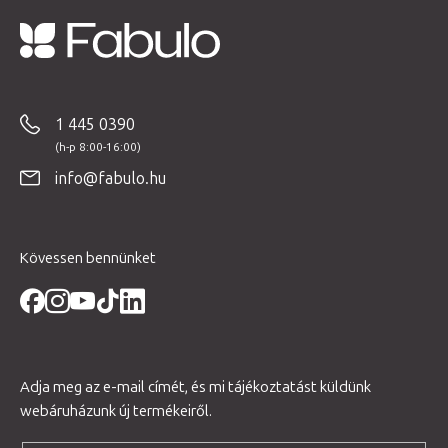
L
á
b
1 445 0390
l
é
info@fabulo.hu
c
Kövessen bennünket
Adja meg az e-mail címét, és mi tájékoztatást küldünk
webáruházunk új termékeiről.