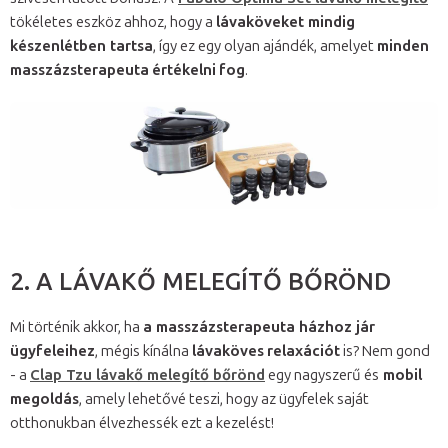
tökéletes eszköz ahhoz, hogy a
lávaköveket mindig
készenlétben tartsa
, így ez egy olyan ajándék, amelyet
minden
masszázsterapeuta
értékelni
fog
.
2. A LÁVAKŐ MELEGÍTŐ BŐRÖND
Mi történik akkor, ha
a masszázsterapeuta házhoz jár
ügyfeleihez
, mégis kínálna
lávaköves
relaxációt
is? Nem gond
- a
Clap Tzu lávakő melegítő bőrönd
egy nagyszerű és
mobil
megoldás
, amely lehetővé teszi, hogy az ügyfelek saját
otthonukban élvezhessék ezt a kezelést!