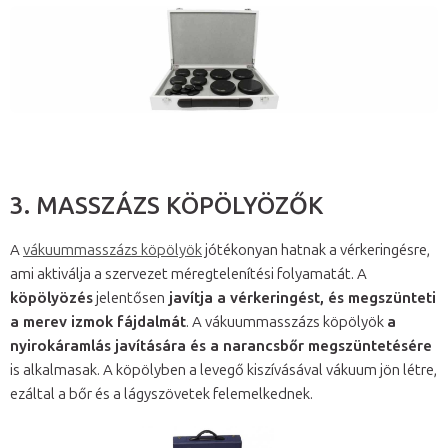
3. MASSZÁZS KÖPÖLYÖZŐK
A
vákuummasszázs köpölyök
jótékonyan hatnak a vérkeringésre,
ami aktiválja a szervezet méregtelenítési folyamatát. A
köpölyözés
jelentősen
javítja a vérkeringést, és megszünteti
a merev izmok fájdalmát
. A vákuummasszázs köpölyök
a
nyirokáramlás javítására és a narancsbőr megszüntetésére
is alkalmasak. A köpölyben a levegő kiszívásával vákuum jön létre,
ezáltal a bőr és a lágyszövetek felemelkednek.