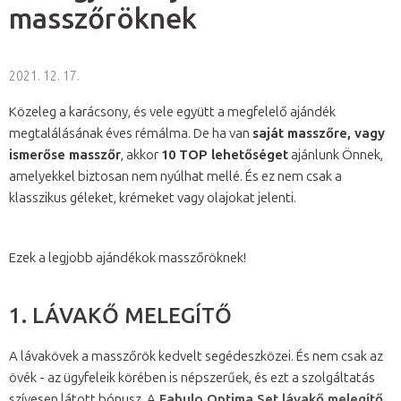
masszőröknek
2021. 12. 17.
Közeleg a karácsony, és vele együtt a megfelelő ajándék
megtalálásának éves rémálma. De ha van
saját masszőre, vagy
ismerőse masszőr
, akkor
10 TOP lehetőséget
ajánlunk Önnek,
amelyekkel biztosan nem nyúlhat mellé. És ez nem csak a
klasszikus géleket, krémeket vagy olajokat jelenti.
Ezek a legjobb ajándékok masszőröknek!
1. LÁVAKŐ MELEGÍTŐ
A lávakövek a masszőrök kedvelt segédeszközei. És nem csak az
övék - az ügyfeleik körében is népszerűek, és ezt a szolgáltatás
szívesen látott bónusz. A
Fabulo Optima Set lávakő melegítő