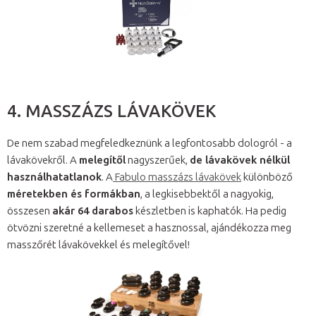
4. MASSZÁZS LÁVAKÖVEK
De nem szabad megfeledkeznünk a legfontosabb dologról - a
lávakövekről. A
melegítől
nagyszerűek,
de lávakövek nélkül
használhatatlanok
. A
Fabulo masszázs lávakövek
különböző
méretekben és formákban
, a legkisebbektől a nagyokig,
összesen
akár 64 darabos
készletben is kaphatók. Ha pedig
ötvözni szeretné a kellemeset a hasznossal, ajándékozza meg
masszőrét lávakövekkel és melegítővel!