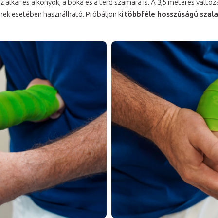
z alkar és a könyök, a boka és a térd számára is. A 3,5 méteres válto
nek esetében használható. Próbáljon ki
többféle hosszúságú szal