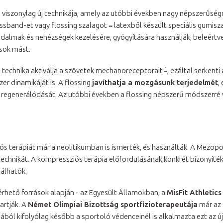
 viszonylag új technikája, amely az utóbbi években nagy népszerűségre
sband-et vagy flossing szalagot = latexből készült speciális gumiszal
jdalmak és nehézségek kezelésére, gyógyítására használják, beleértve 
 sok mást.
1
 a technika aktiválja a szövetek mechanoreceptorait
, ezáltal serkent
er dinamikáját is. A flossing
javíthatja a mozgásunk terjedelmét
,
, regenerálódását. Az utóbbi években a flossing népszerű módszerré 
ós terápiát már a neolitikumban is ismerték, és használták. A Mezopo
technikát. A kompressziós terápia előfordulásának konkrét bizonyíté
lálhatók.
érhető források alapján - az Egyesült Államokban, a
MisFit Athletic
tartják. A
Német Olimpiai Bizottság sportfizioterapeutája
már az 
tából kifolyólag később a sportoló védenceinél is alkalmazta ezt az ú