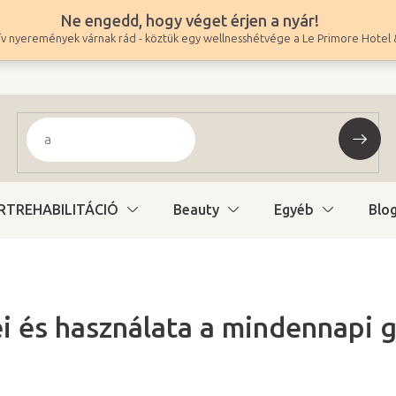
Ne engedd, hogy véget érjen a nyár!
v nyeremények várnak rád - köztük egy wellnesshétvége a Le Primore Hotel 
RTREHABILITÁCIÓ
Beauty
Egyéb
Blo
ei és használata a mindennapi 