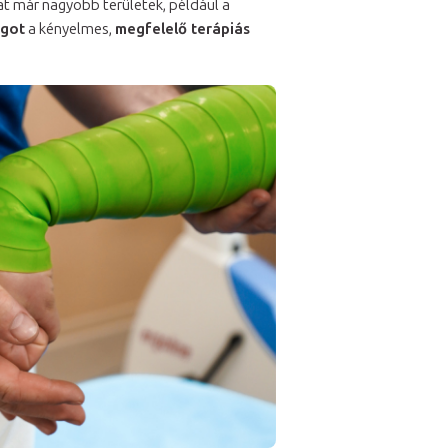
zat már nagyobb területek, például a
agot
a kényelmes,
megfelelő terápiás