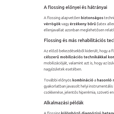
A flossing előnyei és hátrányai
A flossing alapvetően
biztonságos
techni
vérrögök
vagy
érzékeny bőrű
(latex all
ellenjavallat azonban meglehetősen relatí
Flossing és más rehabilitációs te
Az előző bekezdésekből kiderült, hogy a f
célszerű mobilizációs technikákkal ko
mobilizációját, valamint azt is, hogy az í
nagyízületek esetében.
További előnyös
kombináció
a
hasonló 
gyakorlatban javasolt helyi instrumentális
csökkenése, jelentős hiperémia, szöveti e
Alkalmazási példák
A flossing
különböző diagnózisú beteg