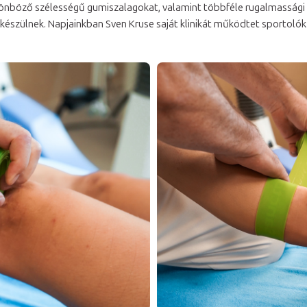
lönböző szélességű gumiszalagokat, valamint többféle rugalmassági 
készülnek. Napjainkban Sven Kruse saját klinikát működtet sportol