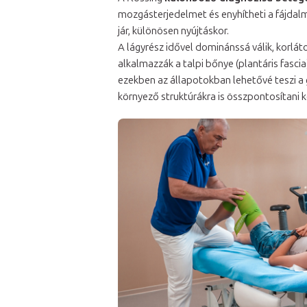
mozgásterjedelmet és enyhítheti a fájdalma
jár, különösen nyújtáskor.
A lágyrész idővel dominánssá válik, korlá
alkalmazzák a talpi bőnye (plantáris fasci
ezekben az állapotokban lehetővé teszi a 
környező struktúrákra is összpontosítani ke