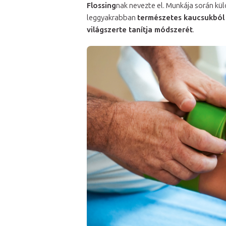
Flossing
nak nevezte el. Munkája során kü
leggyakrabban
természetes kaucsukból
világszerte tanítja módszerét
.