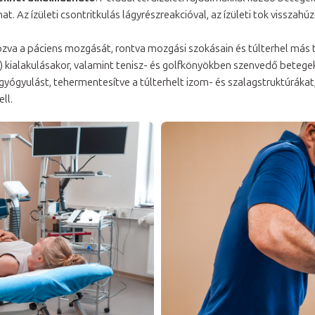
t. Az ízületi csontritkulás lágyrészreakcióval, az ízületi tok vissza
tozva a páciens mozgását, rontva mozgási szokásain és túlterhel más t
a) kialakulásakor, valamint tenisz- és golfkönyökben szenvedő betege
gyógyulást, tehermentesítve a túlterhelt izom- és szalagstruktúrákat
ll.