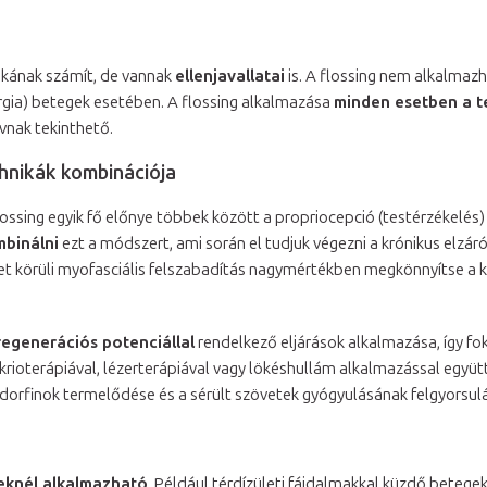
kának számít, de vannak
ellenjavallatai
is. A flossing nem alkalmaz
ergia) betegek esetében. A flossing alkalmazása
minden esetben a t
vnak tekinthető.
chnikák kombinációja
lossing egyik fő előnye többek között a propriocepció (testérzékelés
mbinálni
ezt a módszert, ami során el tudjuk végezni a krónikus elzár
zület körüli myofasciális felszabadítás nagymértékben megkönnyítse a k
regenerációs potenciállal
rendelkező eljárások alkalmazása, így fok
 krioterápiával, lézerterápiával vagy lökéshullám alkalmazással együ
ndorfinok termelődése és a sérült szövetek gyógyulásának felgyorsul
eknél alkalmazható
. Például térdízületi fájdalmakkal küzdő betegek