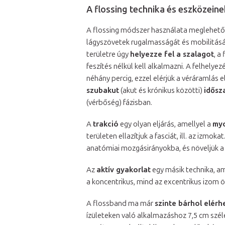
A flossing technika és eszközeine
A flossing módszer használata meglehet
lágyszövetek rugalmasságát és mobilitását,
területre úgy
helyezze fel a szalagot
, a
feszítés nélkül kell alkalmazni. A felhelye
néhány percig, ezzel elérjük a véráramlás e
szubakut
(akut és krónikus közötti)
idősz
(vérbőség) fázisban.
A
trakció
egy olyan eljárás, amellyel a
myo
területen ellazítjuk a fasciát, ill. az iz
anatómiai mozgásirányokba, és növeljük 
Az
aktív gyakorlat
egy másik technika, am
a koncentrikus, mind az excentrikus izo
A flossband ma már
szinte bárhol elérh
ízületeken való alkalmazáshoz 7,5 cm szél