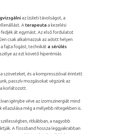
gvizsgálni
az ízületi távolságot, a
llenállást. A
terapeuta
a kezelési
g fedjék át egymást. Az első fordulatot
en csak alkalmazzuk az adott helyen
 a fajta fogást, technikát
a sérülés
eszélye az ezt követő hiperémiás
 a szöveteket, és a kompresszióval érintett
mazunk, passzív mozgásokat végzünk az
 korlátozott.
tívan igénybe véve az izomszinergiát mind
 ellazulása még a mélyebb rétegekben is.
 szélességben, ritkábban, a nagyobb
yártják. A flossband hossza leggyakrabban