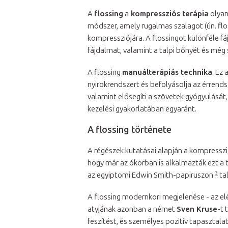
A
flossing
a
kompressziós terápia
olyan
módszer, amely rugalmas szalagot (ún. flos
kompressziójára. A flossingot különféle fá
fájdalmat, valamint a talpi bőnyét és még
A flossing
manuálterápiás technika
. Ez
nyirokrendszert és befolyásolja az érrendsz
valamint elősegíti a szövetek gyógyulását
kezelési gyakorlatában egyaránt.
A flossing története
A régészek kutatásai alapján a kompresszi
hogy már az ókorban is alkalmazták ezt a 
3
az egyiptomi Edwin Smith-papiruszon
ta
A flossing modernkori megjelenése - az el
atyjának azonban a német
Sven Kruse
-t 
feszítést, és személyes pozitív tapasztala