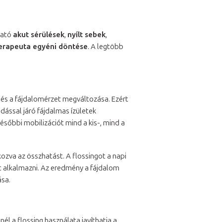
ható
akut sérülések
,
nyílt sebek
,
erapeuta egyéni döntése
. A legtöbb
) és a fájdalomérzet megváltozása. Ezért
ódással járó fájdalmas ízületek
ésőbbi mobilizációt mind a kis-, mind a
ozva az összhatást. A flossingot a napi
tt alkalmazni. Az eredmény a fájdalom
ása.
nél a flossing használata javíthatja a