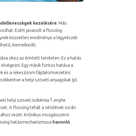
ndellenességek kezelésére
. Más
ozhat. Ezért javasolt a flossing
lynek közvetlen eredménye a lágyrészek
elhető, kiemelkedő.
lása okoz az érintett területen. Ez a hatás
l elvégezni. Egy másik fontos hatása a
nek és a rekeszizom fájdalomvezetési
sökkentve a helyi szöveti anyagokat (pl.
6
eti helyi szöveti iszkémia
, enyhe
zet. A flossing tehát a sérülések során
sához vezet. Krónikus mozgásszervi
flossing hatásmechanizmusa
hasonló