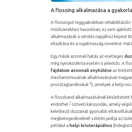
A flossing alkalmazása a gyakorl
A flossingot leggyakrabban rehabilitáció
módszerekhez hasonlóan, ez sem ajánlott tel
alkalmazását a sérülés napjához képest kb
ellazítása és a rugalmasság növelése. Hat
Egy másik azonnali hatás az esetleges
duz
még nyiroködéma esetén is jelentős. A floss
fájdalom azonnali enyhülése
az érintet
mechanizmusának alkalmazásával magyarázha
4
prosztaglandinokat
), amelyek a helyi no
A flossband alkalmazásának késleltetett h
7
endothel
szöveti károsodás, amely végül ó
keletkező duzzanat gyorsabb eltávolításá
megbetegedéseknél szintén javítja az ízül
például a
helyi krioterápiához
(hidegter