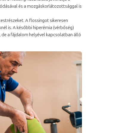
húzódásával és a mozgáskorlátozottsággal is
estrészeket. A flossingot sikeresen
knél is. A későbbi hiperémia (vérbőség)
, de a fájdalom helyével kapcsolatban álló