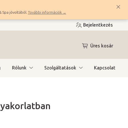
& Spa jóvoltából.
További információk →
Bejelentkezés
KOSÁR
Üres kosár
g
Rólunk
Szolgáltatások
Kapcsolat
gyakorlatban