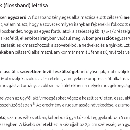
k (flossband) leírása
ősen
egyszerű
. A flossband tényleges alkalmazása előtt célszerű
me
 valamint azt, hogy a szövetek milyen irányban fejtenek ki fokozott e
 flossbandet, hogy az egyes fordulatok a szélesség kb. 1/3-1/2 részéi
zés kétfelől, ellentétes irányban valósul meg. A
kompressziót
egyszerű
lzárását, és kimasszírozzuk a szövetekből a nedveket és a nyirkot. Ezt
akában
célszerű alkalmazni, amikor már nem áll fenn az újravérzés v
fasciális szövetben lévő feszültséget
befolyásoljuk, mobilizáljuk
mokat. Mobilizáljuk azokat az ízületeket, amelyeken kompressziót alkal
a mozgástartományt azokban az ízületekben, amelyek mozgékonysága
elyben az ügyfél aktív mozgásokat végez a kezelt területen, ezzel ak
8
m összehúzódásban
. Az eredmény a rugalmasság növekedése, az izmok
ető
, számos változatban, különböző gyártóktól. Leggyakrabban 5 cm
ességben. A kisebb ízületekhez, a kéz ujjaihoz 2,5 cm szélességben g