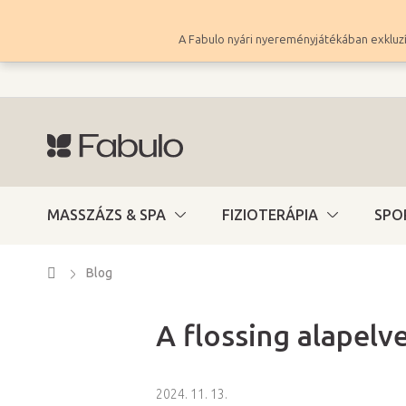
Ugrás
a
A Fabulo nyári nyereményjátékában exkluzí
fő
tartalomhoz
MASSZÁZS & SPA
FIZIOTERÁPIA
SPO
Kezdőlap
Blog
A flossing alapelv
2024. 11. 13.