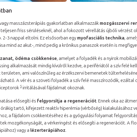
atban
s vagy masszázsterápiás gyakorlatban alkalmazzák
mozgásszervi re
jesen friss sérüléseknél, ahol a fokozott vérellátás újbóli vérzést ok
. 2-3 nappal eltolni. Ez elsősorban egy
myofasciális technika
, ame
ása mind az akut-, mind pedig a krónikus panaszok esetén is megfigy
zanat, ödéma csökkenése
, amelyet a folyadék és a nyirok mobilizá
ing alkalmazását mindig kívülről kezdve, a perifériától a szív felé kel
t területen, ami valószínűleg az érzékszervi bemenetek túlterhelésé
tó. A vér és a szöveti folyadék a szív felé masszírozódik, ezáltal c
5
ciceptorok
irritálásával fájdalmat okoznak.
atása elősegíti és
felgyorsítja a regenerációt
. Ennek oka az átmen
rákig tartó, kifejezett reaktív hiperémia (vérbőség) kialakulásához ve
hoz, a fájdalom csökkentéséhez és a gyógyulási folyamat felgyorsítá
etek mozgékonyságát, a vérkeringést és elősegíti a regenerációt. A 
ápiához) vagy a
lézerterápiához
.