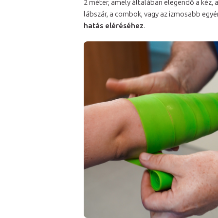
2 méter, amely általában elegendő a kéz, a
lábszár, a combok, vagy az izmosabb egyé
hatás eléréséhez
.