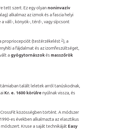
 tett szert. Ez egy olyan
noninvazív
ag) alkalmaz az izmok és a fascia helyi
a váll-, könyök-, térd-, vagy sípcsont
2
i a propriocepciót (testérzékelést
), a
 enyhíti a fájdalmat és az izomfeszültséget,
vált a
gyógytornászok
és
masszőrök
támiaban talált leletek arról tanúskodnak,
kai
Kr. e. 1600 körülre
nyúlnak vissza, és
s
CrossFit közösségben történt. A módszer
1990-es években alkalmazta az elasztikus
j módszert. Kruse a saját technikáját
Easy