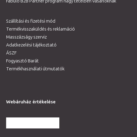
Fabulo B2B Partner program nagy tételben vásárlóknak
Szállítási és fizetési mód
Termékvisszaküldés és reklamáció
Masszázságy szerviz
Adatkezelési tájékoztató
ÁSZF
Fogyasztó Barát
Termékhasználati útmutatók
Webáruház értékelése
TOVÁBBI VÉLEMÉNYEK