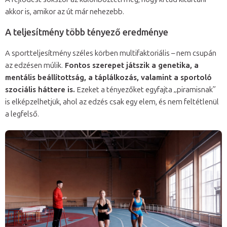
akkor is, amikor az út már nehezebb.
A teljesítmény több tényező eredménye
A sportteljesítmény széles körben multifaktoriális – nem csupán
az edzésen múlik.
Fontos szerepet játszik a genetika, a
mentális beállítottság, a táplálkozás, valamint a sportoló
szociális háttere is.
Ezeket a tényezőket egyfajta „piramisnak”
is elképzelhetjük, ahol az edzés csak egy elem, és nem feltétlenül
a legfelső.