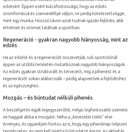
edzésért. Éppen ezért kulcsfontosságú, hogy az edzés
örömforrássá és szenvedéllyé váljon, ne pedig kötelezettséggé,
mint egy munka. Hosszú távon azok tudnak igazán fejlődni, akik
értelmet és örömet találnak a sportban.
Regeneráció - gyakran nagyobb hiányosság, mint az
edzés
Ha az edzést és a regenerációt összevetjük, sok sportolónál
éppen az utóbbi területén mutatkoznak nagyobb hiányosságok.
Az edzés gyakran strukturált és tervezett, míg a pihenést és a
regenerációt sokan alábecsülik – pedig alapvetőek a fejlődéshez
és az egészséghez.
Mozgás – és bűntudat nélküli pihenés
A beszélgetés egyik legegyszerűbb, mégis legfontosabb üzenete:
ne hagyjuk abba a mozgást. Néha a „kevesebb több” elve
érvényes, és ugyanilyen fontos az is, hogy egy pihenőnap teljesen
természetes, és nem kell miatta bűntudatot érezni. Az aktivitás