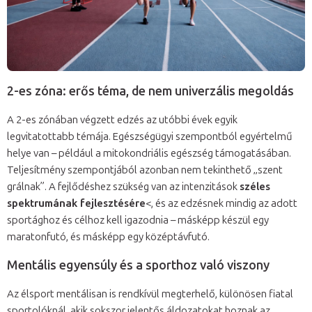
2-es zóna: erős téma, de nem univerzális megoldás
A 2-es zónában végzett edzés az utóbbi évek egyik
legvitatottabb témája. Egészségügyi szempontból egyértelmű
helye van – például a mitokondriális egészség támogatásában.
Teljesítmény szempontjából azonban nem tekinthető „szent
grálnak”. A fejlődéshez szükség van az intenzitások
széles
spektrumának fejlesztésére
<, és az edzésnek mindig az adott
sportághoz és célhoz kell igazodnia – másképp készül egy
maratonfutó, és másképp egy középtávfutó.
Mentális egyensúly és a sporthoz való viszony
Az élsport mentálisan is rendkívül megterhelő, különösen fiatal
sportolóknál, akik sokszor jelentős áldozatokat hoznak az