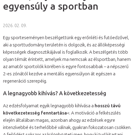
egyensúly a sportban
2026. 02. 09.
Egy sporteseményen beszélgettünk egy erőnléti és futóedzővel,
aki a sporttudomány területén is dolgozik, és az állóképességi
képességek diagnosztikájával is foglalkozik. A beszélgetés több
olyan témát érintett, amelyek ma nemcsak az élsportban, hanem
az amatőr sportolók körében is egyre fontosabbak – a népszerű
2-es zónától kezdve a mentális egyensúlyon át egészen a
regeneráció szerepéig.
A legnagyobb kihívás? A következetesség
Az edzésfolyamat egyik legnagyobb kihívása a
hosszú távú
következetesség fenntartása
<. A motiváció a felkészülés
elején általában magas, azonban ahogy az edzések egyre
intenzívebbé és terhelőbbé válnak, gyakran fokozatosan csökken.
A fejlődést sokszor az különbözteti meg, hogy ki tud kitartani