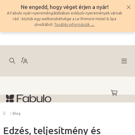
Ugrás
Ne engedd, hogy véget érjen a nyár!
a
A Fabulo nyári nyereményjátékában exkluzív nyeremények várnak
fő
rád - köztük egy wellnesshétvége a Le Primore Hotel & Spa
tartalomhoz
jóvoltából.
További információk →
KOSÁR
Kezdőlap
Blog
Edzés, teljesítmény és