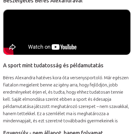
Beszélgetés Béres Alexandrával
A sport mint tudatosság és példamutatás
Béres Alexandra hatéves kora óta versenysportoló. Már egészen
fiatalon megjelent benne az igény arra, hogy fejlődjön, jobb
eredményeket érjen el, és tudta, hogy ehhez tudatosan tennie
kell. Saját elmondása szerint ebben a sport és édesapja
példamutatása játszott meghatározó szerepet – nem szavakkal,
hanem tettekkel. Ez a szemlélet ma is meghatározza a
mindennapjait, és ezt szeretné továbbadni gyermekeinek is
Egyensúly - nem állapot, hanem folyamat