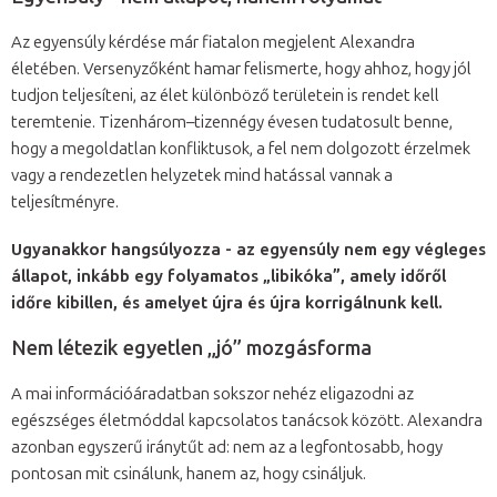
Az egyensúly kérdése már fiatalon megjelent Alexandra
életében. Versenyzőként hamar felismerte, hogy ahhoz, hogy jól
tudjon teljesíteni, az élet különböző területein is rendet kell
teremtenie. Tizenhárom–tizennégy évesen tudatosult benne,
hogy a megoldatlan konfliktusok, a fel nem dolgozott érzelmek
vagy a rendezetlen helyzetek mind hatással vannak a
teljesítményre.
Ugyanakkor hangsúlyozza - az egyensúly nem egy végleges
állapot, inkább egy folyamatos „libikóka”, amely időről
időre kibillen, és amelyet újra és újra korrigálnunk kell.
Nem létezik egyetlen „jó” mozgásforma
A mai információáradatban sokszor nehéz eligazodni az
egészséges életmóddal kapcsolatos tanácsok között. Alexandra
azonban egyszerű iránytűt ad: nem az a legfontosabb, hogy
pontosan mit csinálunk, hanem az, hogy csináljuk.