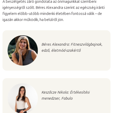
A beszélgetés záró gondolata az önmagunkkal szembeni
igényességről szólt. Béres Alexandra szerint az egészség iránti
figyelem előbb-utóbb mindenki életében fontossá válik – de
igazán akkor működik, ha belülről jön.
Béres Alexandra: Fitneszvilágbajnok,
edző, életmód-szakértő
Keszőcze Nikola: Értékesítési
menedzser, Fabulo