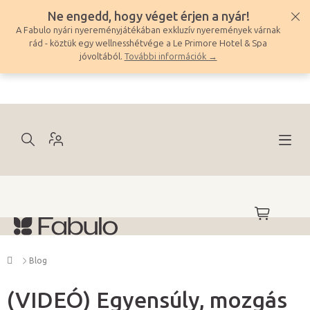
Ugrás
Ne engedd, hogy véget érjen a nyár!
a
A Fabulo nyári nyereményjátékában exkluzív nyeremények várnak
fő
rád - köztük egy wellnesshétvége a Le Primore Hotel & Spa
tartalomhoz
jóvoltából.
További információk →
KOSÁR
Kezdőlap
Blog
(VIDEÓ) Egyensúly, mozgás