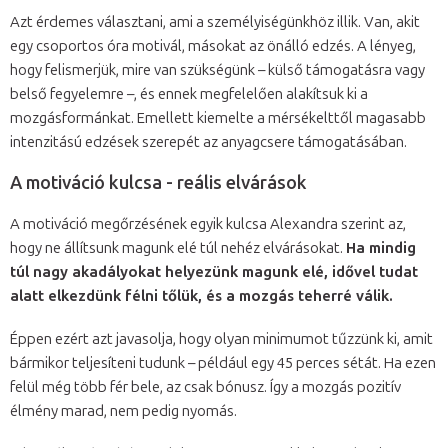
Azt érdemes választani, ami a személyiségünkhöz illik. Van, akit
egy csoportos óra motivál, másokat az önálló edzés. A lényeg,
hogy felismerjük, mire van szükségünk – külső támogatásra vagy
belső fegyelemre –, és ennek megfelelően alakítsuk ki a
mozgásformánkat. Emellett kiemelte a mérsékelttől magasabb
intenzitású edzések szerepét az anyagcsere támogatásában.
A motiváció kulcsa - reális elvárások
A motiváció megőrzésének egyik kulcsa Alexandra szerint az,
hogy ne állítsunk magunk elé túl nehéz elvárásokat.
Ha mindig
túl nagy akadályokat helyezünk magunk elé, idővel tudat
alatt elkezdünk félni tőlük, és a mozgás teherré válik.
Éppen ezért azt javasolja, hogy olyan minimumot tűzzünk ki, amit
bármikor teljesíteni tudunk – például egy 45 perces sétát. Ha ezen
felül még több fér bele, az csak bónusz. Így a mozgás pozitív
élmény marad, nem pedig nyomás.