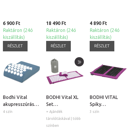
6 900 Ft
18 490 Ft
4 890 Ft
Raktáron (24ó
Raktáron (24ó
Raktáron (24ó
kiszállítás)
kiszállítás)
kiszállítás)
RÉSZLET
RÉSZLET
RÉSZLET
Bodhi Vital
BODHI Vital XL
BODHI VITAL
akupresszúrás
Set
Spiky
párna
akupresszúrás
akupresszúrás
4 szín
+ Ajándék
3 szín
matrac és párna
talpmasszázs
tárolótáskával | több
alátét
színben