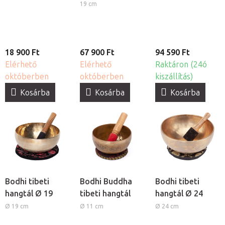
19 cm
18 900 Ft
67 900 Ft
94 590 Ft
Elérhető
Elérhető
Raktáron (24ó
októberben
októberben
kiszállítás)
Kosárba
Kosárba
Kosárba
Bodhi tibeti
Bodhi Buddha
Bodhi tibeti
hangtál Ø 19
tibeti hangtál
hangtál Ø 24
Ø 19 cm
Ø 11 cm
Ø 24 cm