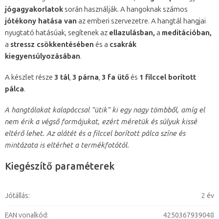
jógagyakorlatok
során használják. A hangoknak számos
jótékony hatása van
az emberi szervezetre. A hangtál hangjai
nyugtató hatásúak, segítenek az
ellazulásban,
a
meditációban,
a
stressz csökkentésében
és a
csakrák
kiegyensúlyozásában
.
A készlet része
3 tál
,
3 párna
,
3 fa ütő
és
1 filccel borított
pálca
.
A hangtálakat kalapáccsal "ütik" ki egy nagy tömbből, amíg el
nem érik a végső formájukat, ezért méretük és súlyuk kissé
eltérő lehet. Az alátét és a filccel borított pálca színe és
mintázata is eltérhet a termékfotótól.
Kiegészítő paraméterek
Jótállás
:
2 év
EAN vonalkód
:
4250367939048