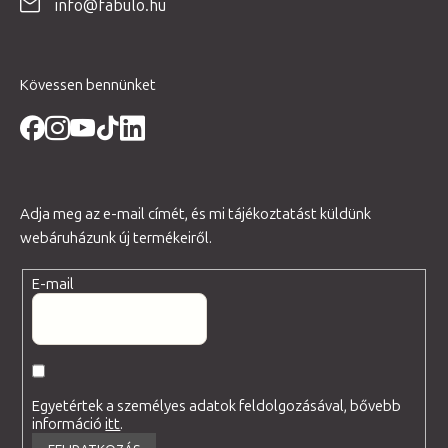
info@fabulo.hu
c
Kövessen bennünket
Adja meg az e-mail címét, és mi tájékoztatást küldünk
webáruházunk új termékeiről.
E-mail
Egyetértek a személyes adatok feldolgozásával, bővebb
információ
itt
.