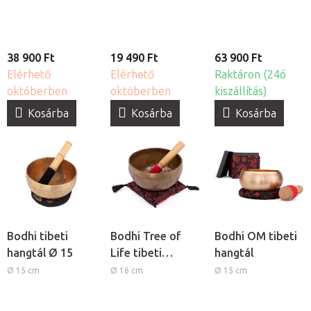
38 900 Ft
19 490 Ft
63 900 Ft
Elérhető
Elérhető
Raktáron (24ó
októberben
októberben
kiszállítás)
Kosárba
Kosárba
Kosárba
Bodhi tibeti
Bodhi Tree of
Bodhi OM tibeti
hangtál Ø 15
Life tibeti
hangtál
hangtál
Ø 15 cm
Ø 16 cm
Ø 15 cm