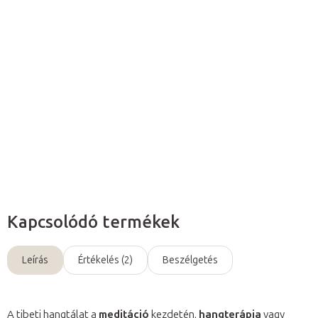
Hozzáadás a kosárhoz
A
hangtál készlet
3 kiváló minőségű és telt hangzású hangtálból
áll, melyek
átmérője 15 cm
,
19 cm
és
24 cm
.
Részletes információ
Kérdés
Kapcsolódó termékek
Leírás
Értékelés (2)
Beszélgetés
A tibeti hangtálat a
meditáció
kezdetén,
hangterápia
vagy