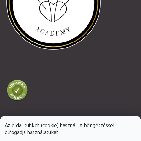
Az oldal sütiket (cookie) használ. A böngészéssel
Shoptet Premium készítette
elfogadja használatukat.
Copyright 2026
Fabulo.hu
. Minden jog fenntartva.