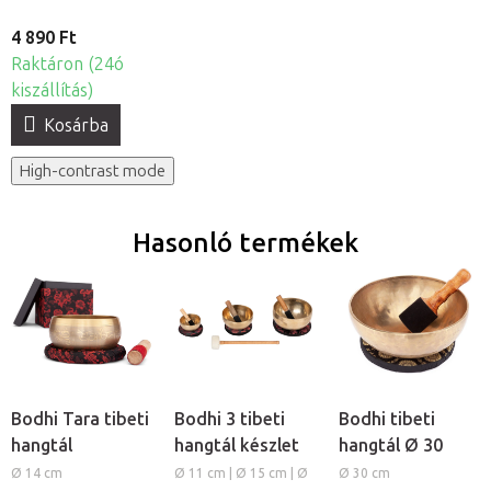
4 890 Ft
Raktáron (24ó
kiszállítás)
Kosárba
High-contrast mode
Hasonló termékek
Bodhi Tara tibeti
Bodhi 3 tibeti
Bodhi tibeti
hangtál
hangtál készlet
hangtál Ø 30
Ø 14 cm
Ø 11 cm | Ø 15 cm | Ø
Ø 30 cm