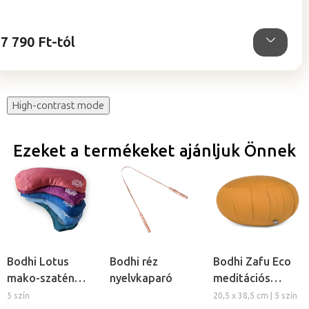
5,0
csillag.
7 790 Ft-tól
High-contrast mode
Ezeket a termékeket ajánljuk Önnek
Bodhi Lotus
Bodhi réz
Bodhi Zafu Eco
mako-szatén
nyelvkaparó
meditációs
meditációs
ülőpárna
5 szín
20,5 x 38,5 cm | 5 szín