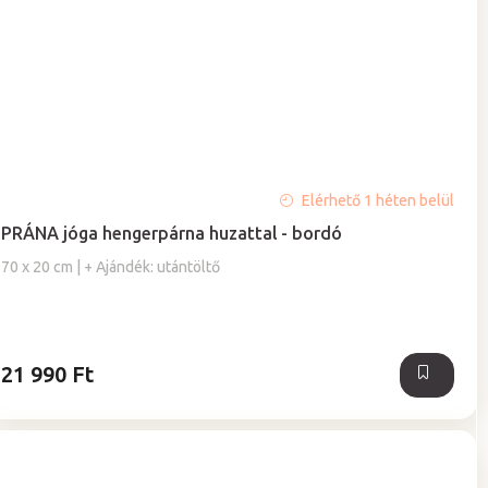
A
Elérhető 1 héten belül
termék
PRÁNA jóga hengerpárna huzattal - bordó
átlagos
értékelése
70 x 20 cm | + Ajándék: utántöltő
5-
ből
4,0
csillag.
21 990 Ft