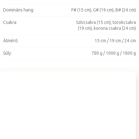
Domináns hang
:
F# (15 cm), G# (19 cm), B# (24 cm)
Csakra
:
Szívcsakra (15 cm), torokcsakra
(19 cm), korona csakra (24 cm)
Átmérő
:
15 cm / 19 cm / 24 cm
Súly
:
780 g / 1000 g / 1800 g