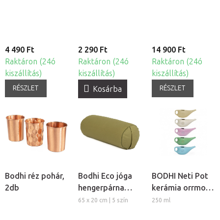
szempárna
nyugtató
levendulával
4 490 Ft
2 290 Ft
14 900 Ft
Raktáron (24ó
Raktáron (24ó
Raktáron (24ó
kiszállítás)
kiszállítás)
kiszállítás)
RÉSZLET
RÉSZLET
Kosárba
Bodhi réz pohár,
Bodhi Eco jóga
BODHI Neti Pot
2db
hengerpárna
kerámia orrmosó
huzattal
kancsó
65 x 20 cm | 5 szín
250 ml
mandalával