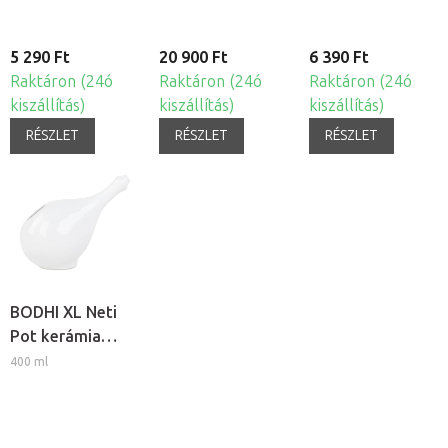
5 290 Ft
20 900 Ft
6 390 Ft
Raktáron (24ó
Raktáron (24ó
Raktáron (24ó
kiszállítás)
kiszállítás)
kiszállítás)
RÉSZLET
RÉSZLET
RÉSZLET
BODHI XL Neti
Pot kerámia
orrmosó kancsó
400 ml