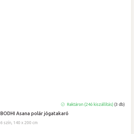
A
Raktáron (24ó kiszállítás)
(3 db)
termék
BODHI Asana polár jógatakaró
átlagos
értékelése
6 szín, 140 x 200 cm
5-
ből