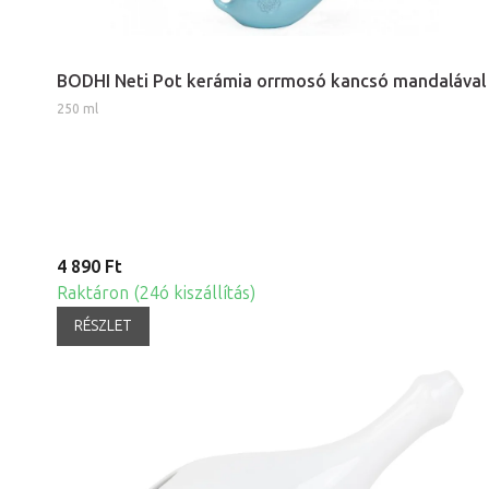
BODHI Neti Pot kerámia orrmosó kancsó mandalával
250 ml
4 890 Ft
Raktáron (24ó kiszállítás)
RÉSZLET