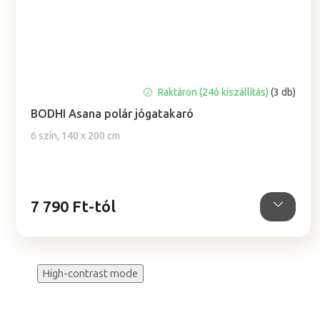
A
Raktáron (24ó kiszállítás)
(3 db)
termék
BODHI Asana polár jógatakaró
átlagos
értékelése
6 szín, 140 x 200 cm
5-
ből
5,0
csillag.
7 790 Ft-tól
High-contrast mode