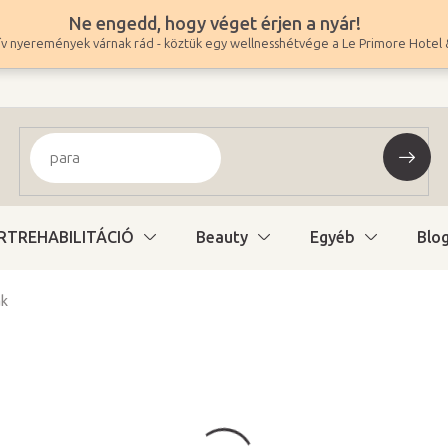
Ne engedd, hogy véget érjen a nyár!
v nyeremények várnak rád - köztük egy wellnesshétvége a Le Primore Hotel 
RTREHABILITÁCIÓ
Beauty
Egyéb
Blo
ak
19 490 Ft
15 346 Ft ÁFA nélkül
Egységár:
Elérhető októberbe