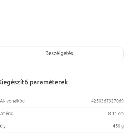
Beszélgetés
Kiegészítő paraméterek
AN vonalkód
:
4250367927069
Átmérő
:
Ø 11 cm
úly
:
450 g