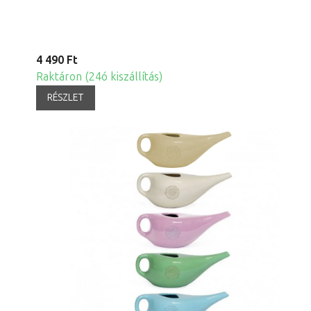
4 490 Ft
Raktáron (24ó kiszállítás)
RÉSZLET