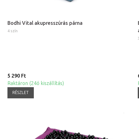
Bodhi Vital akupresszúrás párna
4 szín
5 290 Ft
Raktáron (24ó kiszállítás)
RÉSZLET