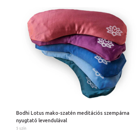
Bodhi Lotus mako-szatén meditációs szempárna
nyugtató levendulával
5 szín