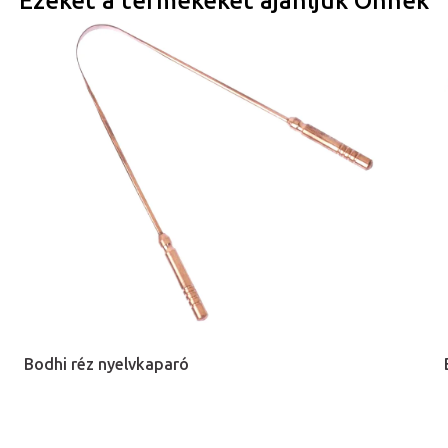
Ezeket a termékeket ajánljuk Önnek
Bodhi réz nyelvkaparó