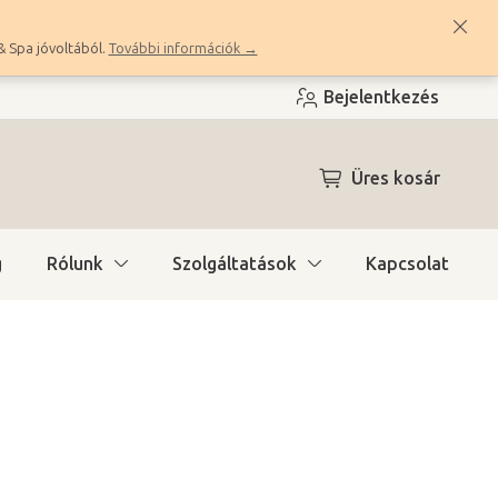
& Spa jóvoltából.
További információk →
Bejelentkezés
KOSÁR
Üres kosár
g
Rólunk
Szolgáltatások
Kapcsolat
n