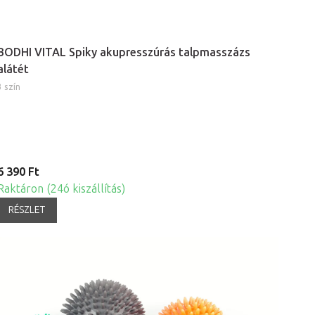
BODHI VITAL Spiky akupresszúrás talpmasszázs
alátét
3 szín
6 390 Ft
Raktáron (24ó kiszállítás)
RÉSZLET