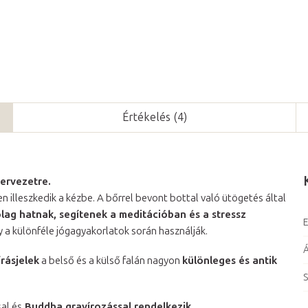
Értékelés (4)
ervezetre.
n illeszkedik a kézbe. A bőrrel bevont bottal való ütögetés által
lag hatnak, segítenek a meditációban és a stressz
E
 a különféle jógagyakorlatok során használják.
írásjelek
a belső és a külső falán nagyon
különleges és antik
S
sal és
Buddha gravírozással rendelkezik.