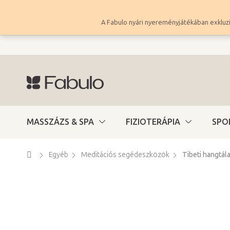
Ugrás
a
A Fabulo nyári nyereményjátékában exkluzí
fő
tartalomhoz
MASSZÁZS & SPA
FIZIOTERÁPIA
SPO
Kezdőlap
Egyéb
Meditációs segédeszközök
Tibeti hangtál