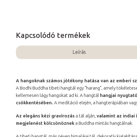
Kapcsolódó termékek
Leírás
A hangoknak számos jótékony hatása van az emberi sz
A Bodhi Buddha tibeti hangtál egy "harang", amely tökéletese
kellemesen lágy hangokat ad ki. A hangtál
hangjai nyugtató
csökkentésében.
A meditáció elején, a hangterápiában vagy
Az elegáns kézi gravírozás
a tál alján,
valamint az indiai 
megjelenést kölcsönöznek
a Buddha mintás hangtálnak.
A tibeti hangtál, más néven himalájai tál, dekoratív kialakítás