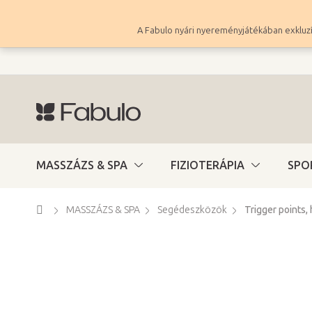
Ugrás
a
A Fabulo nyári nyereményjátékában exkluzí
fő
tartalomhoz
MASSZÁZS & SPA
FIZIOTERÁPIA
SPO
Kezdőlap
MASSZÁZS & SPA
Segédeszközök
Trigger points,