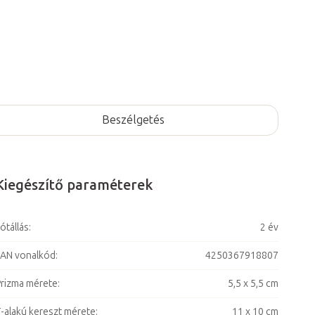
Beszélgetés
Kiegészítő paraméterek
ótállás
:
2 év
AN vonalkód
:
4250367918807
rizma mérete
:
5,5 x 5,5 cm
-alakú kereszt mérete
:
11 x 10 cm