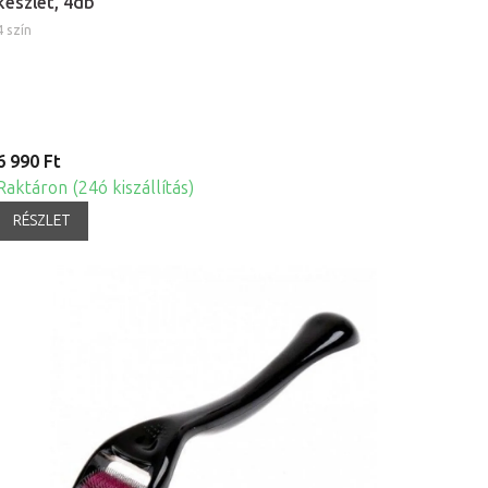
készlet, 4db
4 szín
6 990 Ft
Raktáron (24ó kiszállítás)
RÉSZLET