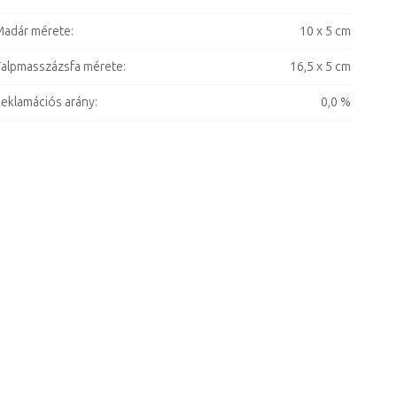
adár mérete
:
10 x 5 cm
alpmasszázsfa mérete
:
16,5 x 5 cm
eklamációs arány
:
0,0 %