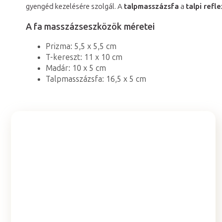
gyengéd kezelésére szolgál. A
talpmasszázsfa
a
talpi refl
A fa masszázseszközök méretei
Prizma: 5,5 x 5,5 cm
T-kereszt: 11 x 10 cm
Madár: 10 x 5 cm
Talpmasszázsfa: 16,5 x 5 cm