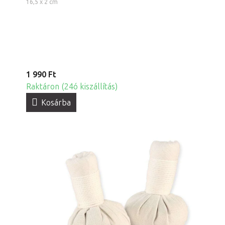
16,5 x 2 cm
1 990 Ft
Raktáron (24ó kiszállítás)
Kosárba