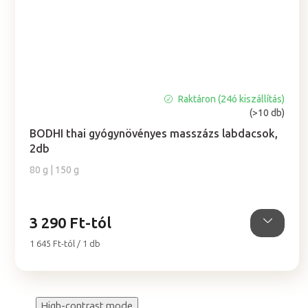
Raktáron (24ó kiszállítás)
A
(>10 db)
termék
átlagos
BODHI thai gyógynövényes masszázs labdacsok,
értékelése
2db
5-
80 g | 150 g
ből
5,0
csillag.
3 290 Ft-tól
Egységár:
1 645 Ft-tól / 1 db
High-contrast mode