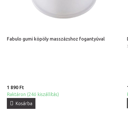
Fabulo gumi köpöly masszázshoz fogantyúval
1 890 Ft
Raktáron (24ó kiszállítás)
Kosárba