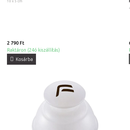
10 x 5 cm
2 790 Ft
Raktáron (24ó kiszállítás)
Kosárba