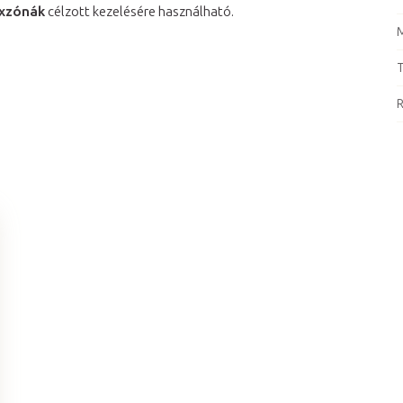
exzónák
célzott kezelésére használható.
M
T
R