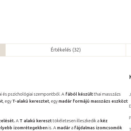
Értékelés (32)
kai és pszichológiai szempontból. A
fából készült
thai masszázs
J
ót
, egy
T-alakú keresztet
, egy
madár formájú masszázs eszközt
E
P
elését.
A
T alakú kereszt
tökéletesen illeszkedik a
kéz
lyebb izomrétegekben
is. A
madár
a
fájdalmas izomcsomók
T