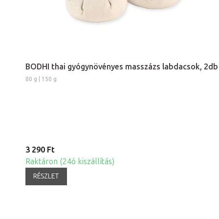
BODHI thai gyógynövényes masszázs labdacsok, 2db
80 g | 150 g
3 290 Ft
Raktáron (24ó kiszállítás)
RÉSZLET