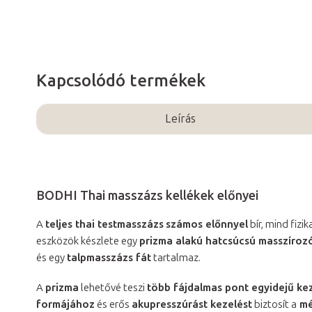
Kapcsolódó termékek
Leírás
BODHI Thai masszázs kellékek előnyei
A
teljes thai testmasszázs
számos előnnyel
bír, mind fizi
eszközök készlete egy
prizma alakú hatcsúcsú masszíroz
és egy
talpmasszázs fát
tartalmaz.
A
prizma
lehetővé teszi
több fájdalmas pont egyidejű kez
formájához
és erős
akupresszúrást kezelést
biztosít a
mé