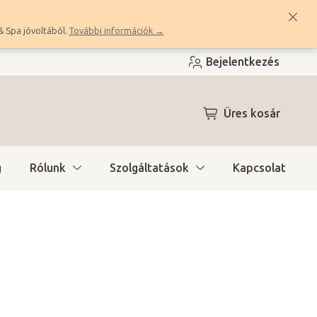
& Spa jóvoltából.
További információk →
Bejelentkezés
KOSÁR
Üres kosár
g
Rólunk
Szolgáltatások
Kapcsolat
ítás)
(>10 db)