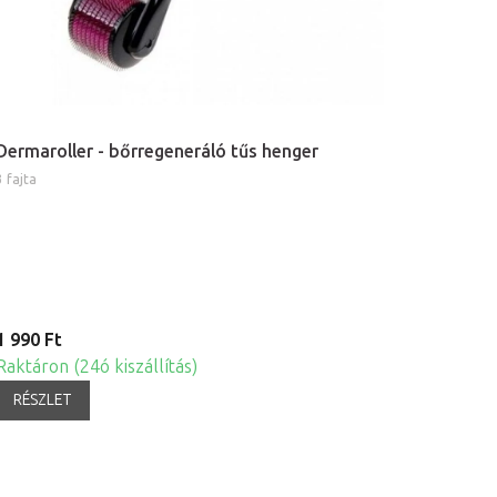
Dermaroller - bőrregeneráló tűs henger
3 fajta
1 990 Ft
Raktáron (24ó kiszállítás)
RÉSZLET