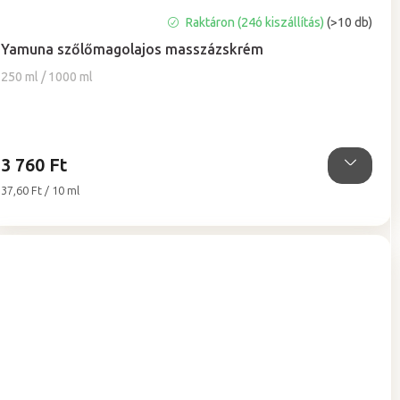
A
Raktáron (24ó kiszállítás)
(>10 db)
termék
Yamuna szőlőmagolajos masszázskrém
átlagos
értékelése
250 ml / 1000 ml
5-
ből
5,0
csillag.
3 760 Ft
Egységár:
37,60 Ft / 10 ml