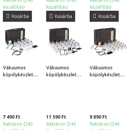
Raktáron (24ó
Raktáron (24ó
Raktáron (24ó
kiszállítás)
kiszállítás)
kiszállítás)
Kosárba
Kosárba
Kosárba
Vákuumos
Vákuumos
Vákuumos
köpölykészlet
köpölykészlet
köpölykészlet
pumpával, 12db
pumpával, 24db
pumpával, 20db
7 490 Ft
11 590 Ft
9 890 Ft
Raktáron (24ó
Raktáron (24ó
Raktáron (24ó