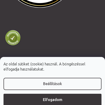
Az oldal sütiket (cookie) használ. A böngészéssel
Shoptet Premium készítette
elfogadja használatukat.
Copyright 2026
Fabulo.hu
. Minden jog fenntartva.
Beállítások
Elfogadom