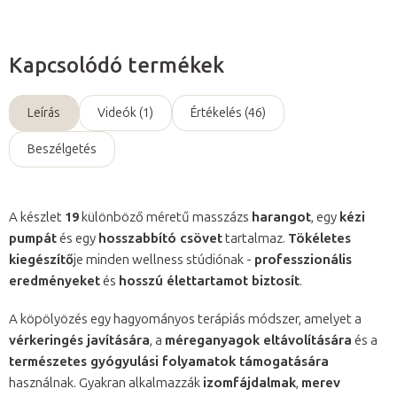
Kapcsolódó termékek
Leírás
Videók (1)
Értékelés (46)
Beszélgetés
A készlet
19
különböző méretű masszázs
harangot
, egy
kézi
pumpát
és egy
hosszabbító csövet
tartalmaz.
Tökéletes
kiegészítő
je minden wellness stúdiónak -
professzionális
eredményeket
és
hosszú élettartamot biztosít
.
A köpölyözés egy hagyományos terápiás módszer, amelyet a
vérkeringés javítására
, a
méreganyagok eltávolítására
és a
természetes gyógyulási folyamatok támogatására
használnak. Gyakran alkalmazzák
izomfájdalmak
,
merev