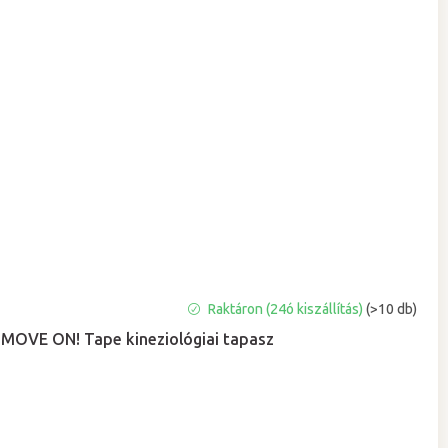
A
Raktáron (24ó kiszállítás)
(>10 db)
termék
MOVE ON! Tape kineziológiai tapasz
átlagos
értékelése
5-
ből
5,0
csillag.