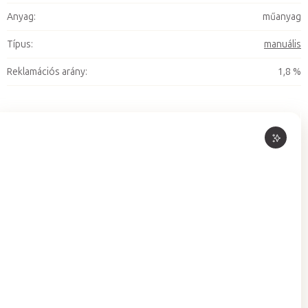
Anyag
:
műanyag
Típus
:
manuális
Reklamációs arány
:
1,8 %