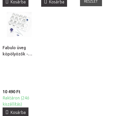
RÉSZLET
Kosárba
Kosárba
Fabulo üveg
köpölyözők -
vastag falú
szett, 16db
10 490 Ft
Raktáron (24ó
kiszállítás)
Kosárba