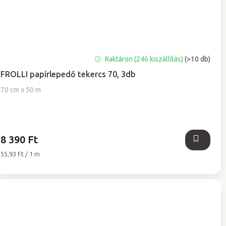
A
Raktáron (24ó kiszállítás)
(>10 db)
termék
FROLLI papírlepedő tekercs 70, 3db
átlagos
értékelése
70 cm x 50 m
5-
ből
5,0
csillag.
8 390 Ft
Egységár:
55,93 Ft / 1 m