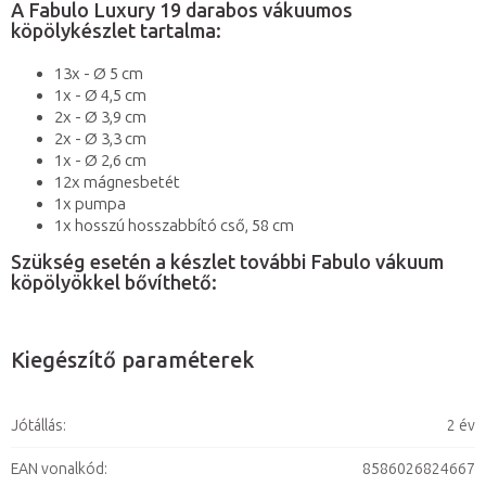
A Fabulo Luxury 19 darabos vákuumos
köpölykészlet tartalma:
13x - Ø 5 cm
1x - Ø 4,5 cm
2x - Ø 3,9 cm
2x - Ø 3,3 cm
1x - Ø 2,6 cm
12x mágnesbetét
1x pumpa
1x hosszú hosszabbító cső, 58 cm
Szükség esetén a készlet további Fabulo vákuum
köpölyökkel bővíthető:
Kiegészítő paraméterek
Jótállás
:
2 év
EAN vonalkód
:
8586026824667