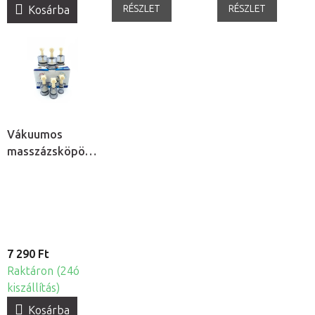
RÉSZLET
RÉSZLET
Kosárba
Vákuumos
masszázsköpöly
készlet forgó
mechanizmussal,
6db
7 290 Ft
Raktáron (24ó
kiszállítás)
Kosárba