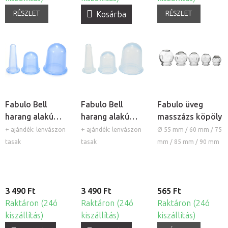
RÉSZLET
RÉSZLET
Kosárba
Fabulo Bell
Fabulo Bell
Fabulo üveg
harang alakú
harang alakú
masszázs köpöly
szilikon köpöly
szilikon köpöly
+ ajándék: lenvászon
+ ajándék: lenvászon
Ø 55 mm / 60 mm / 75
készlet - kék,
készlet -
tasak
tasak
mm / 85 mm / 90 mm
3db
átlátszó, 3db
3 490 Ft
3 490 Ft
565 Ft
Raktáron (24ó
Raktáron (24ó
Raktáron (24ó
kiszállítás)
kiszállítás)
kiszállítás)