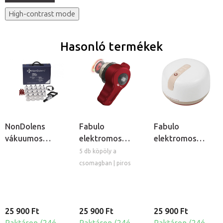
High-contrast mode
Hasonló termékek
NonDolens
Fabulo
Fabulo
vákuumos
elektromos
elektromos
köpölykészlet
vákuumos
köpölyöző
5 db köpöly a
pumpával, 19db
masszázs
készülék Bian
csomagban | piros
köpölykészlet
kővel és 5
piros és kék
vákuum
fénnyel
köpöllyel
25 900 Ft
25 900 Ft
25 900 Ft