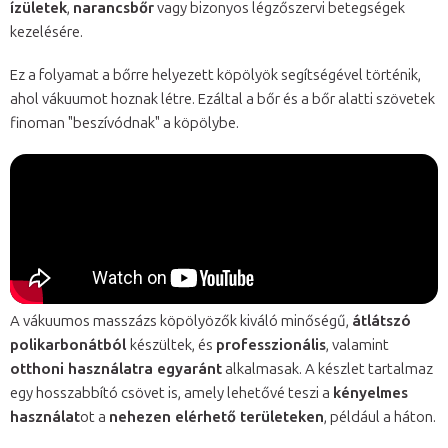
ízületek
,
narancsbőr
vagy bizonyos légzőszervi betegségek
kezelésére.
Ez a folyamat a bőrre helyezett köpölyök segítségével történik,
ahol vákuumot hoznak létre. Ezáltal a bőr és a bőr alatti szövetek
finoman "beszívódnak" a köpölybe.
A vákuumos masszázs köpölyözők kiváló minőségű,
átlátszó
polikarbonátból
készültek, és
professzionális
, valamint
otthoni használatra egyaránt
alkalmasak. A készlet tartalmaz
egy hosszabbító csövet is, amely lehetővé teszi a
kényelmes
használat
ot a
nehezen elérhető területeken
, például a háton.