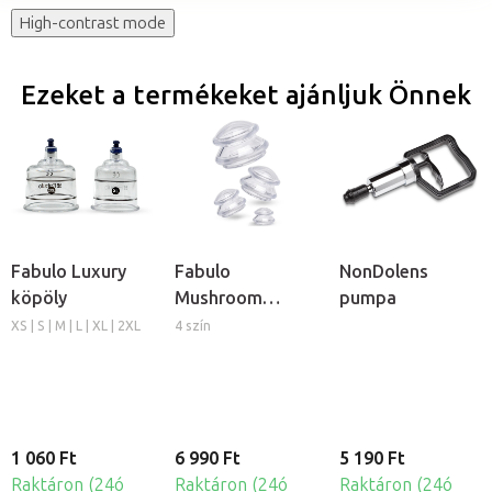
High-contrast mode
Ezeket a termékeket ajánljuk Önnek
Fabulo Luxury
Fabulo
NonDolens
köpöly
Mushroom
pumpa
gomba alakú
XS | S | M | L | XL | 2XL
4 szín
szilikon köpöly
készlet, 4db
1 060 Ft
6 990 Ft
5 190 Ft
Raktáron (24ó
Raktáron (24ó
Raktáron (24ó