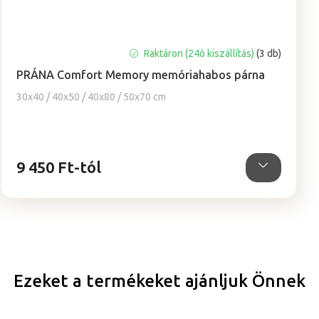
A
Raktáron (24ó kiszállítás)
(3 db)
termék
PRÁNA Comfort Memory memóriahabos párna
átlagos
értékelése
30x40 / 40x50 / 40x80 / 50x70 cm
5-
ből
4,9
csillag.
9 450 Ft-tól
Ezeket a termékeket ajánljuk Önnek