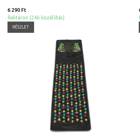
6 290 Ft
Raktáron (24ó kiszállítás)
RÉSZLET