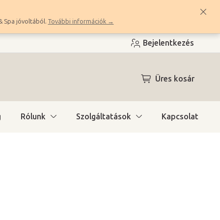
& Spa jóvoltából.
További információk →
Bejelentkezés
KOSÁR
Üres kosár
g
Rólunk
Szolgáltatások
Kapcsolat
a