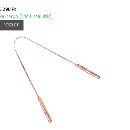
6 290 Ft
Raktáron (24ó kiszállítás)
RÉSZLET