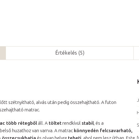
Értékelés (5)
J
előtt szétnyitható, alvás után pedig összehajtható. A futon
összehajtható matrac.
ac több rétegből
áll. A
töltet
rendkívül
stabil
, és a
S
belső huzathoz van varrva. A matrac
könnyedén felcsavarható,
 összecsukhatja
és olyan helyre
teheti
, ahol nem lesz útban. Este