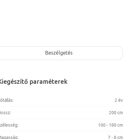
Beszélgetés
Kiegészítő paraméterek
ótállás
:
2 év
Hossz
:
200 cm
zélesség
:
100 - 180 cm
Magasság
:
7 - 8 cm