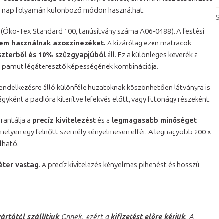
 a nap folyamán különböző módon használhat.
S
 (Öko-Tex Standard 100, tanúsítvány száma A06-0488). A festési
em használnak azoszínezéket.
A kizárólag ezen matracok
zterből és 10% szűzgyapjúból
áll. Ez a különleges keverék a
a pamut légáteresztő képességének kombinációja.
 rendelkezésre álló különféle huzatoknak köszönhetően látványra is
gyként a padlóra kiterítve lefekvés előtt, vagy futonágy részeként.
arantálja a
precíz kivitelezést
és a
legmagasabb minőséget
.
melyen egy felnőtt személy kényelmesen elfér. A legnagyobb 200 x
lható.
éter vastag
. A precíz kivitelezés kényelmes pihenést és hosszú
ártótól szállítjuk
Önnek, ezért a
kifizetést előre kérjük
. A