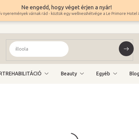
Ne engedd, hogy véget érjen a nyár!
v nyeremények várnak rád - köztük egy wellnesshétvége a Le Primore Hotel 
RTREHABILITÁCIÓ
Beauty
Egyéb
Blo
105 900 Ft
-tól
83 386 Ft
-tól ÁFA nélkül
Egységár:
Változat kiválasztás