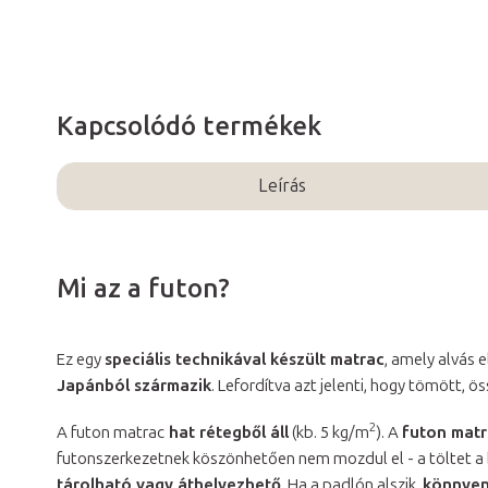
Kapcsolódó termékek
Leírás
Mi az a futon?
Ez egy
speciális technikával készült matrac
, amely alvás 
Japánból származik
. Lefordítva azt jelenti, hogy tömött, 
2
A futon matrac
hat rétegből áll
(kb. 5 kg/m
). A
futon matr
futonszerkezetnek köszönhetően nem mozdul el - a töltet a 
tárolható vagy áthelyezhető
. Ha a padlón alszik,
könnyen