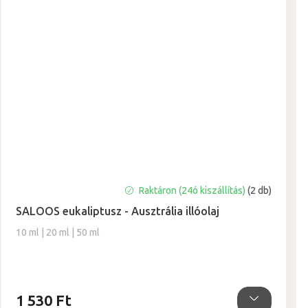
A
Raktáron (24ó kiszállítás)
(2 db)
termék
SALOOS eukaliptusz - Ausztrália illóolaj
átlagos
értékelése
10 ml | 20 ml | 50 ml
5-
ből
5,0
csillag.
1 530 Ft