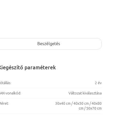
Beszélgetés
Kiegészítő paraméterek
ótállás
:
2 év
AN vonalkód
:
Változat kiválasztása
Méret
:
30x40 cm / 40x50 cm / 40x80
cm / 50x70 cm