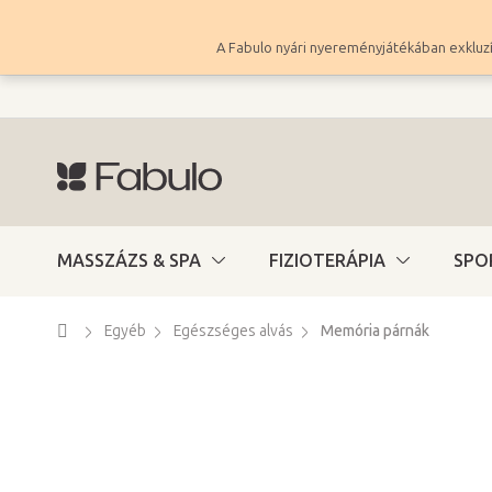
Ugrás
a
A Fabulo nyári nyereményjátékában exkluzí
fő
tartalomhoz
MASSZÁZS & SPA
FIZIOTERÁPIA
SPO
Kezdőlap
Egyéb
Egészséges alvás
Memória párnák