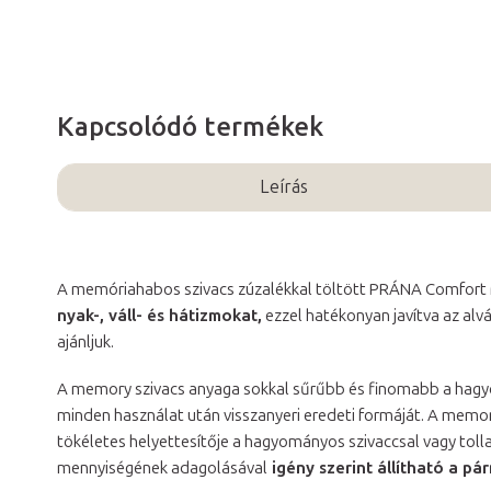
Kapcsolódó termékek
Leírás
A memóriahabos szivacs zúzalékkal töltött PRÁNA Comfort
nyak-, váll- és hátizmokat,
ezzel hatékonyan javítva az alv
ajánljuk.
A memory szivacs anyaga sokkal sűrűbb és finomabb a hagy
minden használat után visszanyeri eredeti formáját. A memo
tökéletes helyettesítője a hagyományos szivaccsal vagy tollal
mennyiségének adagolásával
igény szerint állítható a p