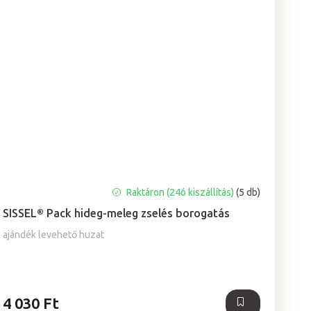
A
Raktáron (24ó kiszállítás)
(5 db)
termék
SISSEL® Pack hideg-meleg zselés borogatás
átlagos
értékelése
ajándék levehető huzat
5-
ből
5,0
csillag.
4 030 Ft