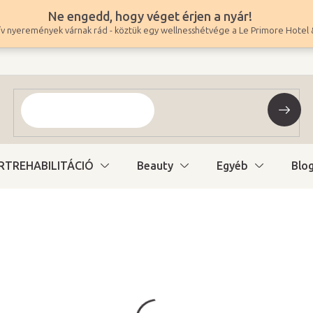
Ne engedd, hogy véget érjen a nyár!
v nyeremények várnak rád - köztük egy wellnesshétvége a Le Primore Hotel 
RTREHABILITÁCIÓ
Beauty
Egyéb
Blo
9 450 Ft
-tól
7 441 Ft
-tól ÁFA nélkül
Egységár:
Változat kiválasztás