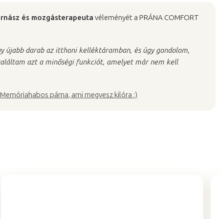
ornász és mozgásterapeuta
véleményét a PRÁNA COMFORT
y újabb darab az itthoni kelléktáramban, és úgy gondolom,
aláltam azt a minőségi funkciót, amelyet már nem kell
Memóriahabos párna, ami megvesz kilóra :)