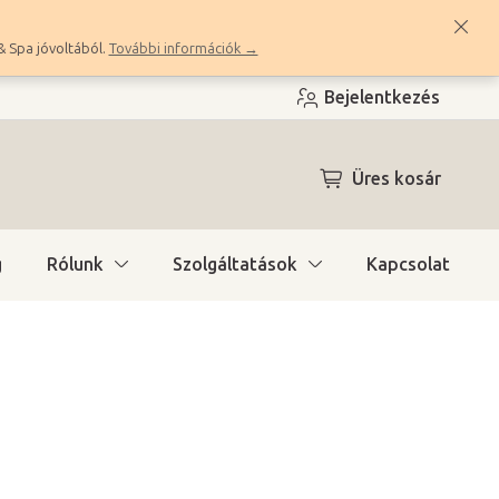
& Spa jóvoltából.
További információk →
Bejelentkezés
KOSÁR
Üres kosár
g
Rólunk
Szolgáltatások
Kapcsolat
a