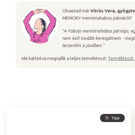
Olvastad már
Vörös Vera, gyógyt
MEMORY memóriahabos párnáról?
"A Fabulo memóriahabos párnája, eg
nem kell tovább keresgélnem - megt
lecserélni a jövőben."
Ide kattintva megnyílik a teljes termékteszt:
Termékteszt: 
Tipp