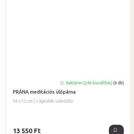
A
Raktáron (24ó kiszállítás)
(6 db)
termék
PRÁNA meditációs ülőpárna
átlagos
értékelése
36 x 12 cm | + Ajándék: utántöltő
5-
ből
5,0
csillag.
13 550 Ft