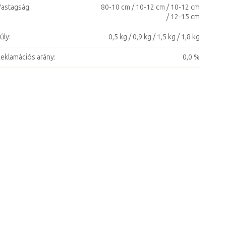
astagság
:
80-10 cm / 10-12 cm / 10-12 cm
/ 12-15 cm
úly
:
0,5 kg / 0,9 kg / 1,5 kg / 1,8 kg
eklamációs arány
:
0,0 %