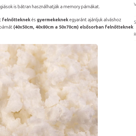
V
giások is bátran használhatják a memory párnákat.
t
felnőtteknek
és
gyermekeknek
egyaránt ajánljuk alváshoz
S
 párnát
(40x50cm, 40x80cm a 50x70cm) elsősorban felnőtteknek
R