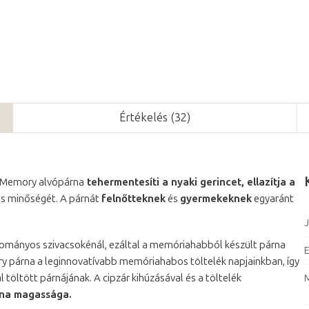
Értékelés (32)
 Memory alvópárna
tehermentesíti a nyaki gerincet, ellazítja a
ás minőségét. A párnát
felnőtteknek
és
gyermekeknek
egyaránt
J
ományos szivacsokénál, ezáltal a memóriahabból készült párna
E
ry párna a leginnovatívabb memóriahabos töltelék napjainkban, így
 töltött párnájának. A cipzár kihúzásával és a töltelék
árna magassága.