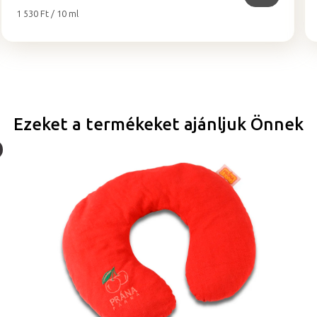
Egységár:
1 530 Ft / 10 ml
Ezeket a termékeket ajánljuk Önnek