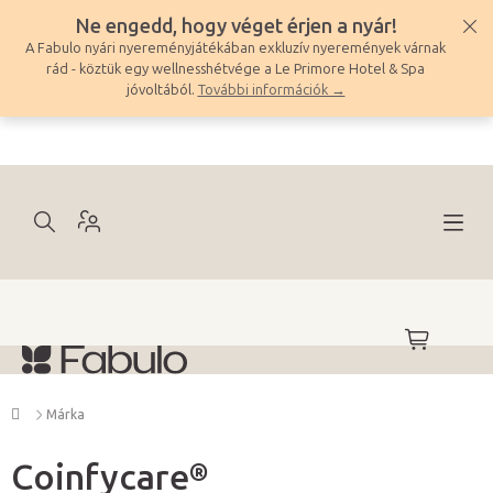
Ugrás
Ne engedd, hogy véget érjen a nyár!
a
A Fabulo nyári nyereményjátékában exkluzív nyeremények várnak
fő
rád - köztük egy wellnesshétvége a Le Primore Hotel & Spa
tartalomhoz
jóvoltából.
További információk →
KOSÁR
Kezdőlap
Márka
Coinfycare®