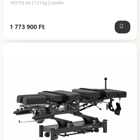
185*53 cm | 121 kg | szürke
1 773 900 Ft