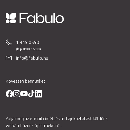
r
á
n
L
y
á
í
b
1 445 0390
t
l
á
é
s
info@fabulo.hu
c
e
l
e
Kövessen bennünket
m
e
i
Adja meg az e-mail címét, és mi tájékoztatást küldünk
webáruházunk új termékeiről.