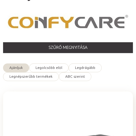
SZŰRŐ MEGNYITÁSA
Ajánljuk
Legolcsóbb elöl
Legdrágább
T
Legnépszerűbb termékek
ABC szerint
e
r
m
é
T
k
e
e
r
k
m