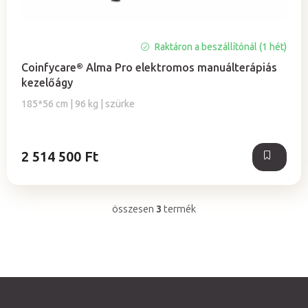
Raktáron a beszállítónál (1 hét)
Coinfycare® Alma Pro elektromos manuálterápiás
kezelőágy
185*56 cm | 96 kg | szürke
2 514 500 Ft
összesen
3
termék
L
i
s
t
a
i