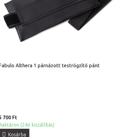
Fabulo Althera 1 párnázott teströgzítő pánt
5 700 Ft
Raktáron (24ó kiszállítás)
Kosárba