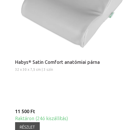
Habys® Satin Comfort anatómiai párna
32 x 30 x 7,5 cm | 3 szín
11 500 Ft
Raktáron (24ó kiszállítás)
RÉSZLET