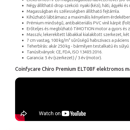
Négy állítható drop szekció: nyaki (kézi), háti, ágyéki é
Magasságban és szélességben állítható fejtámla.
Kihúzható lábtámasz a maximális kényelem érdekében
Prémium minőségű, antibakteriális PVC vinil kárpit (folt-,
Erőteljes és megbízható TiMOTION motor a gyors és 
Masszív, lekerekített lábakkal kialakított szerkezet, 
7 cm vastag, 100 kg/m³ sűrűségű habszivacs a páciens
Teherbírás: akár 250 kg - bármilyen testalkatú és súly
Tanúsítványok: CE, FDA, ISO 13485:2016.
Garancia: 5 év (szerkezet) / 3 év (motor).
Coinfycare Chiro Premium ELT08F elektromos m