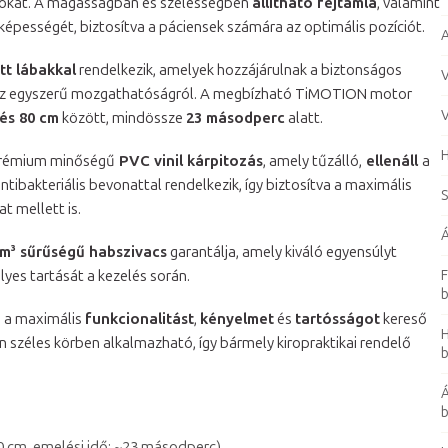
ciókat. A magasságban és szélességben
állítható fejtámla
, valamint
épességét, biztosítva a páciensek számára az optimális pozíciót.
A
tt lábakkal
rendelkezik, amelyek hozzájárulnak a biztonságos
V
z egyszerű mozgathatóságról. A megbízható TiMOTION motor
V
és 80 cm
között, mindössze
23 másodperc
alatt.
 prémium minőségű
PVC vinil kárpitozás
, amely tűzálló,
ellenáll
a
ntibakteriális bevonattal rendelkezik, így biztosítva a maximális
S
t mellett is.
Á
/m³ sűrűségű habszivacs
garantálja, amely kiváló egyensúlyt
lyes tartását a kezelés során.
F
b
ás a maximális
funkcionalitást
,
kényelmet
és
tartósságot
kereső
H
 széles körben alkalmazható, így bármely kiropraktikai rendelő
b
Á
b
0 cm, emelési idő: ~23 másodperc).