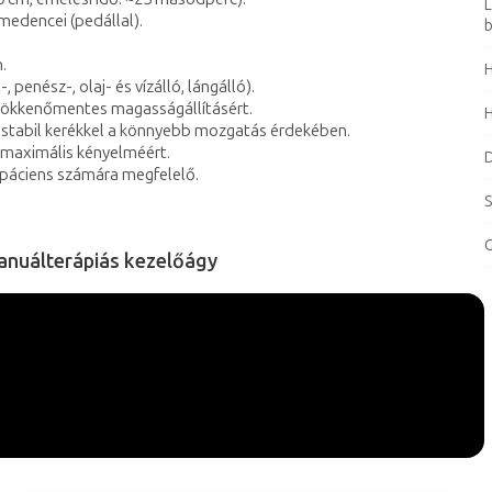
L
s medencei (pedállal).
b
.
H
 penész-, olaj- és vízálló, lángálló).
zökkenőmentes magasságállításért.
H
két stabil kerékkel a könnyebb mozgatás érdekében.
 maximális kényelméért.
D
ú páciens számára megfelelő.
S
G
anuálterápiás kezelőágy