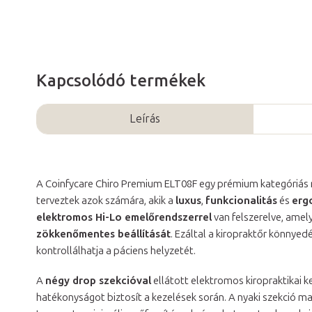
Kapcsolódó termékek
Leírás
A Coinfycare Chiro Premium ELT08F egy prémium kategóriás m
terveztek azok számára, akik a
luxus
,
funkcionalitás
és
erg
elektromos Hi-Lo emelőrendszerrel
van felszerelve, amel
zökkenőmentes beállítását
. Ezáltal a kiropraktőr könnye
kontrollálhatja a páciens helyzetét.
A
négy drop szekcióval
ellátott elektromos kiropraktikai ke
hatékonyságot biztosít a kezelések során. A nyaki szekció man