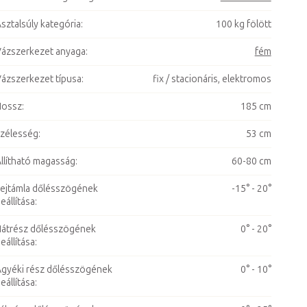
sztalsúly kategória
:
100 kg fölött
ázszerkezet anyaga
:
fém
ázszerkezet típusa
:
fix / stacionáris, elektromos
Hossz
:
185 cm
zélesség
:
53 cm
llítható magasság
:
60-80 cm
ejtámla dőlésszögének
-15° - 20°
eállítása
:
átrész dőlésszögének
0° - 20°
eállítása
:
gyéki rész dőlésszögének
0° - 10°
eállítása
: