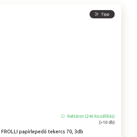
Tipp
Raktáron (24ó kiszállítás)
A
(>10 db)
termék
átlagos
FROLLI papírlepedő tekercs 70, 3db