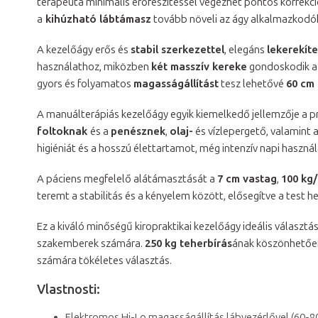
terapeuta minimális erőfeszítéssel végezhet pontos korrek
a
kihúzható lábtámasz
tovább növeli az ágy alkalmazkodók
A kezelőágy erős és
stabil szerkezettel
, elegáns
lekerekíte
használathoz, miközben
két masszív kereke
gondoskodik a
gyors és folyamatos
magasságállítást
tesz lehetővé
60 cm 
A manuálterápiás kezelőágy egyik kiemelkedő jellemzője a
foltoknak
és a
penésznek
,
olaj-
és vízlepergető, valamint a
higiéniát és a hosszú élettartamot, még intenzív napi használa
A páciens megfelelő alátámasztását a
7 cm vastag
,
100 kg
teremt a stabilitás és a kényelem között, elősegítve a test he
Ez a kiváló minőségű kiropraktikai kezelőágy ideális választ
szakemberek számára.
250 kg teherbírás
ának köszönhetően
számára tökéletes választás.
Vlastnosti:
Elektromos Hi-Lo magasságállítás lábvezérlővel (60-8