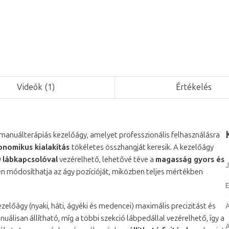
Videók (1)
Értékelés
anuálterápiás kezelőágy, amelyet professzionális felhasználásra
onomikus kialakítás
tökéletes összhangját keresik. A kezelőágy
y
lábkapcsolóval
vezérelhető, lehetővé téve a
magasság gyors és
J
dén módosíthatja az ágy pozícióját, miközben teljes mértékben
E
zelőágy (nyaki, háti, ágyéki és medencei) maximális precizitást és
A
uálisan állítható, míg a többi szekció lábpedállal vezérelhető, így a
A