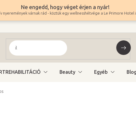
Ne engedd, hogy véget érjen a nyár!
v nyeremények várnak rád - köztük egy wellnesshétvége a Le Primore Hotel 
RTREHABILITÁCIÓ
Beauty
Egyéb
Blo
os
1 773 900 Ft
1 396 772 Ft ÁFA nélkül
Egységár:
Raktáron a beszállító