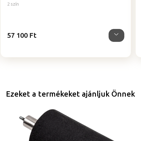
értékelése
2 szín
5-
ből
5,0
csillag.
57 100 Ft
Ezeket a termékeket ajánljuk Önnek