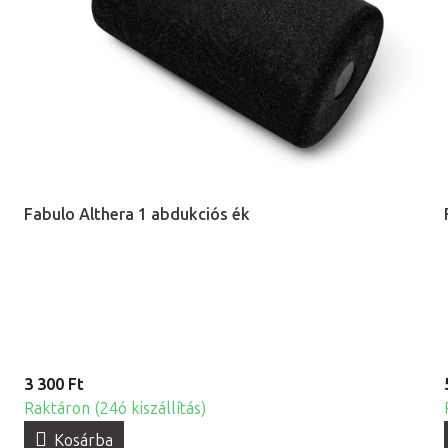
Fabulo Althera 1 abdukciós ék
3 300 Ft
Raktáron (24ó kiszállítás)
Kosárba