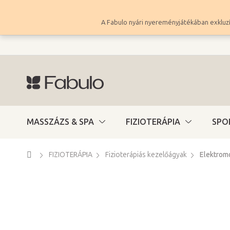
Ugrás
a
A Fabulo nyári nyereményjátékában exkluzí
fő
tartalomhoz
MASSZÁZS & SPA
FIZIOTERÁPIA
SPO
Kezdőlap
FIZIOTERÁPIA
Fizioterápiás kezelőágyak
Elektrom