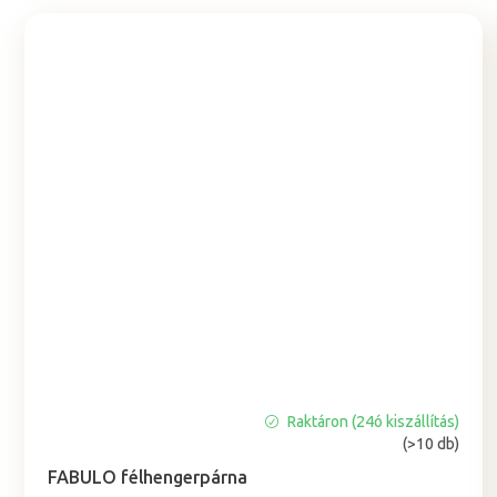
Raktáron (24ó kiszállítás)
A
(>10 db)
termék
átlagos
FABULO félhengerpárna