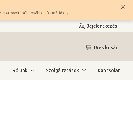
& Spa jóvoltából.
További információk →
Bejelentkezés
KOSÁR
Üres kosár
g
Rólunk
Szolgáltatások
Kapcsolat
nál (1 hét)