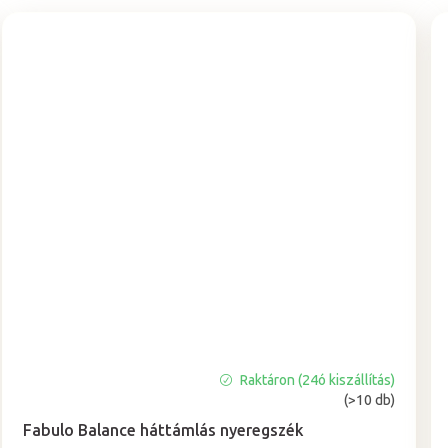
Raktáron (24ó kiszállítás)
A
(>10 db)
termék
átlagos
Fabulo Balance háttámlás nyeregszék