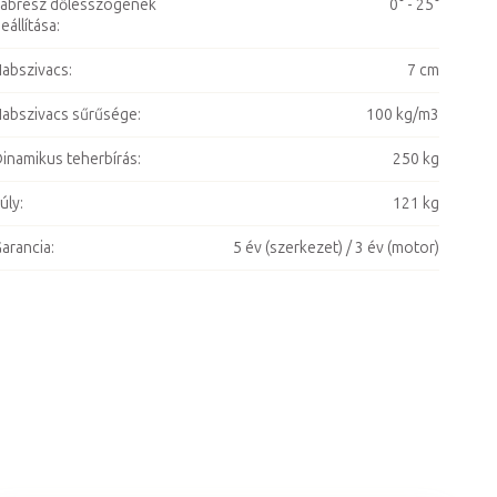
ábrész dőlésszögének
0° - 25°
eállítása
:
abszivacs
:
7 cm
abszivacs sűrűsége
:
100 kg/m3
inamikus teherbírás
:
250 kg
úly
:
121 kg
arancia
:
5 év (szerkezet) / 3 év (motor)