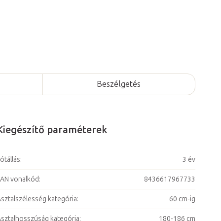
Beszélgetés
Kiegészítő paraméterek
ótállás
:
3 év
AN vonalkód
:
8436617967733
sztalszélesség kategória
:
60 cm-ig
sztalhosszúság kategória
:
180-186 cm