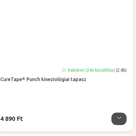
A
Raktáron (24ó kiszállítás)
(2 db)
termék
CureTape® Punch kineziológiai tapasz
átlagos
értékelése
5-
ből
5,0
csillag.
4 890 Ft