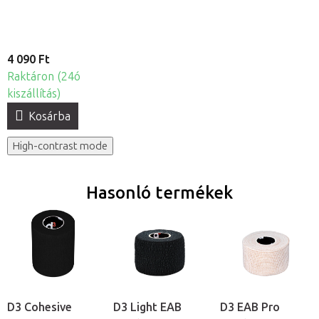
4 090 Ft
Raktáron (24ó
kiszállítás)
Kosárba
High-contrast mode
Hasonló termékek
D3 Cohesive
D3 Light EAB
D3 EAB Pro