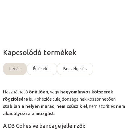
Részletes információ
Kérdés
Kapcsolódó termékek
Leírás
Értékelés
Beszélgetés
Használható
önállóan
, vagy
hagyományos kötszerek
rögzítésére
is. Kohéziós tulajdonságainak köszönhetően
stabilan a helyén marad
,
nem csúszik el
, nem szorít és
nem
akadályozza a mozgást
.
A D3 Cohesive bandage jellemzői: