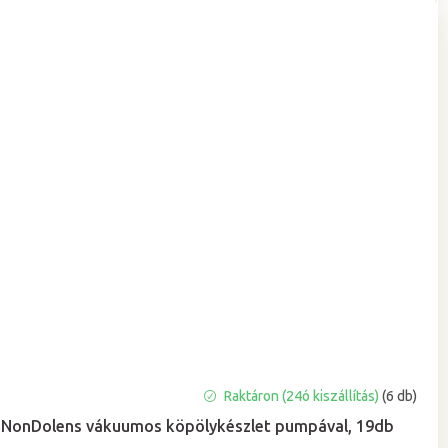
A
Raktáron (24ó kiszállítás)
(6 db)
termék
NonDolens vákuumos köpölykészlet pumpával, 19db
átlagos