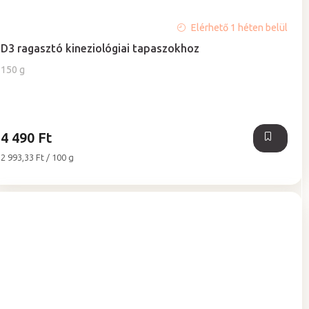
Elérhető 1 héten belül
D3 ragasztó kineziológiai tapaszokhoz
150 g
4 490 Ft
Egységár:
2 993,33 Ft / 100 g