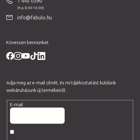
1 445 0390
l
é
info@fabulo.hu
c
Kövessen bennünket
Adja meg az e-mail címét, és mi tájékoztatást küldünk
webáruházunk új termékeiről.
E-mail