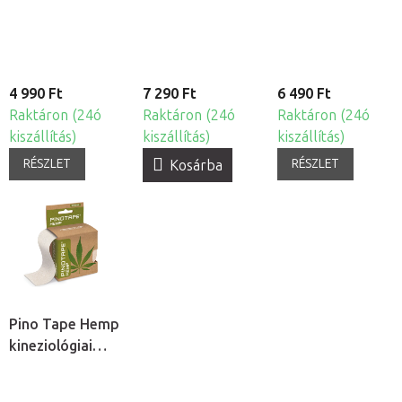
bőrre - gyermek
tapasz -
bőrre
motívum - zsiráf
fekete/kék/rózsaszín
4 990 Ft
7 290 Ft
6 490 Ft
Raktáron (24ó
Raktáron (24ó
Raktáron (24ó
kiszállítás)
kiszállítás)
kiszállítás)
RÉSZLET
RÉSZLET
Kosárba
Pino Tape Hemp
kineziológiai
tapasz