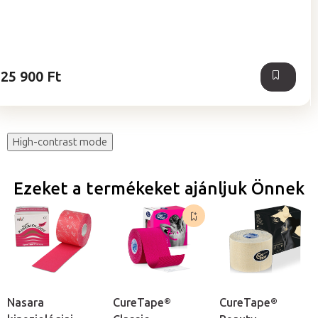
értékelése
5-
ből
5,0
csillag.
25 900 Ft
High-contrast mode
Ezeket a termékeket ajánljuk Önnek
Nasara
CureTape®
CureTape®