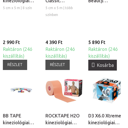
kineziológiai
Classic
Beauty
tapasz, 5cm
kineziológiai
kineziológiai
5 cm x 5 m | 8 szín
5 cm x 5 m | több
tapasz, 5cm
tapasz arcra
színben
2 990 Ft
4 390 Ft
5 890 Ft
Raktáron (24ó
Raktáron (24ó
Raktáron (24ó
kiszállítás)
kiszállítás)
kiszállítás)
RÉSZLET
RÉSZLET
Kosárba
BB TAPE
ROCKTAPE H2O
D3 X6.0 Xtreme
kineziológiai
kineziológiai
kineziológiai