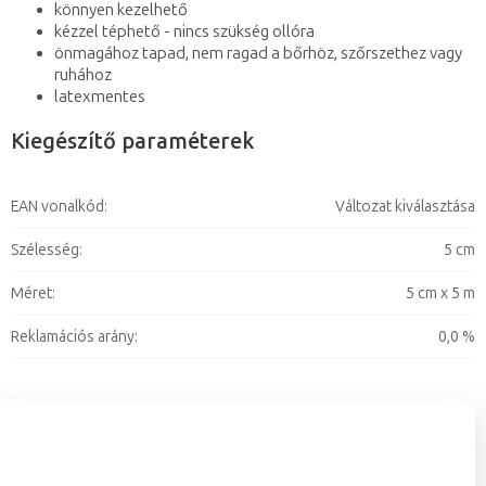
könnyen kezelhető
kézzel téphető - nincs szükség ollóra
önmagához tapad, nem ragad a bőrhöz, szőrszethez vagy
ruhához
latexmentes
Kiegészítő paraméterek
EAN vonalkód
:
Változat kiválasztása
Szélesség
:
5 cm
Méret
:
5 cm x 5 m
Reklamációs arány
:
0,0 %