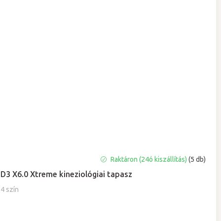
A
Raktáron (24ó kiszállítás)
(5 db)
termék
D3 X6.0 Xtreme kineziológiai tapasz
átlagos
értékelése
4 szín
5-
ből
5,0