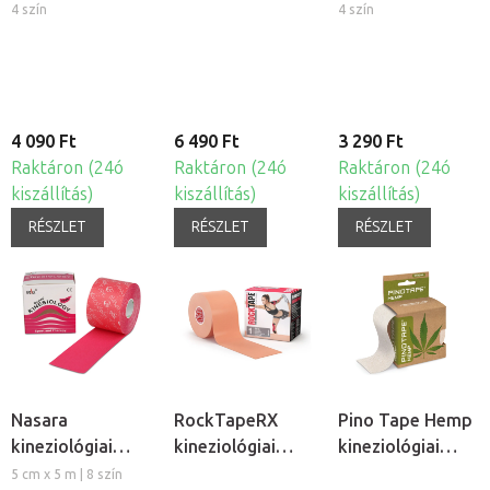
tapasz
kineziológiai
tapasz
4 szín
4 szín
tapasz
4 090 Ft
6 490 Ft
3 290 Ft
Raktáron (24ó
Raktáron (24ó
Raktáron (24ó
kiszállítás)
kiszállítás)
kiszállítás)
RÉSZLET
RÉSZLET
RÉSZLET
Nasara
RockTapeRX
Pino Tape Hemp
kineziológiai
kineziológiai
kineziológiai
tapasz, 5cm
tapasz érzékeny
tapasz
5 cm x 5 m | 8 szín