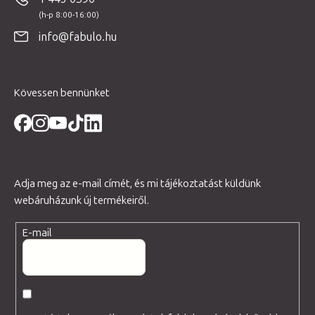
l
é
info@fabulo.hu
c
Kövessen bennünket
Adja meg az e-mail címét, és mi tájékoztatást küldünk
webáruházunk új termékeiről.
E-mail