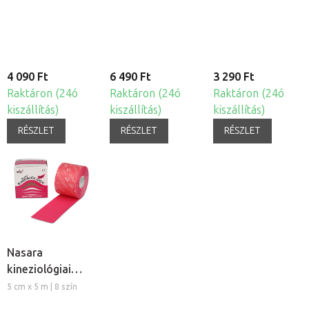
tapasz
4 090 Ft
6 490 Ft
3 290 Ft
Raktáron (24ó
Raktáron (24ó
Raktáron (24ó
kiszállítás)
kiszállítás)
kiszállítás)
RÉSZLET
RÉSZLET
RÉSZLET
Nasara
kineziológiai
tapasz, 5cm
5 cm x 5 m | 8 szín