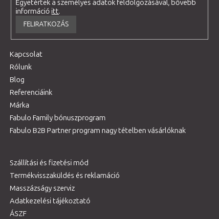
Egyetértek a személyes adatok feldolgozásával, bővebb
információ
itt
.
FELIRATKOZÁS
Kapcsolat
Rólunk
Blog
Referenciáink
Márka
Fabulo Family bónuszprogram
Fabulo B2B Partner program nagy tételben vásárlóknak
Szállítási és fizetési mód
Termékvisszaküldés és reklamáció
Masszázságy szerviz
Adatkezelési tájékoztató
ÁSZF