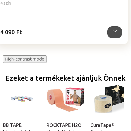
értékelése
4 szín
5-
ből
5,0
csillag.
4 090 Ft
High-contrast mode
Ezeket a termékeket ajánljuk Önnek
BB TAPE
ROCKTAPE H2O
CureTape®