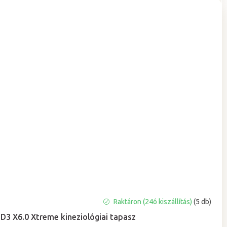
A
Raktáron (24ó kiszállítás)
(5 db)
termék
D3 X6.0 Xtreme kineziológiai tapasz
átlagos