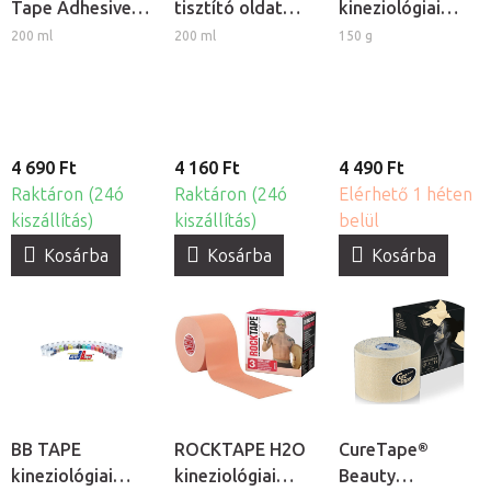
Tape Adhesive
tisztító oldat
kineziológiai
Spray ragasztó
kineziológiai
tapaszokhoz
200 ml
200 ml
150 g
kineziológiai
tapasz
tapaszokhoz
felhelyezéséhez
4 690 Ft
4 160 Ft
4 490 Ft
Raktáron (24ó
Raktáron (24ó
Elérhető 1 héten
kiszállítás)
kiszállítás)
belül
Kosárba
Kosárba
Kosárba
BB TAPE
ROCKTAPE H2O
CureTape®
kineziológiai
kineziológiai
Beauty