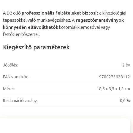
A D3 olló
professzionális feltételeket biztosít
a kineziológiai
tapaszokkal való munkavégzéshez. A
ragasztómaradványok
könnyedén eltávolíthatók
körömlakklemosóval vagy
fertőtlenítőszerrel.
Kiegészítő paraméterek
Jótállás
:
2 év
EAN vonalkód
:
9780273828112
Méret
:
18,5 x 8,5 x 1,2 cm
Reklamációs arány
:
0,0 %