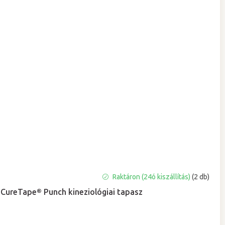
A
Raktáron (24ó kiszállítás)
(2 db)
termék
CureTape® Punch kineziológiai tapasz
átlagos
értékelése
5-