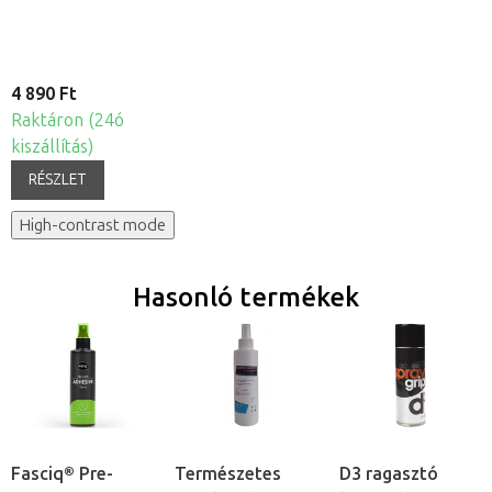
4 890 Ft
Raktáron (24ó
kiszállítás)
RÉSZLET
High-contrast mode
Hasonló termékek
Fasciq® Pre-
Természetes
D3 ragasztó