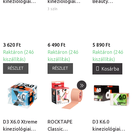
kineziológiai
kineziológiai
Beauty
tapasz
tapasz
kineziológiai
3 szín
tapasz arcra
3 620 Ft
6 490 Ft
5 890 Ft
Raktáron (24ó
Raktáron (24ó
Raktáron (24ó
kiszállítás)
kiszállítás)
kiszállítás)
RÉSZLET
RÉSZLET
Kosárba
D3 X6.0 Xtreme
ROCKTAPE
D3 K6.0
kineziológiai
Classic
kineziológiai