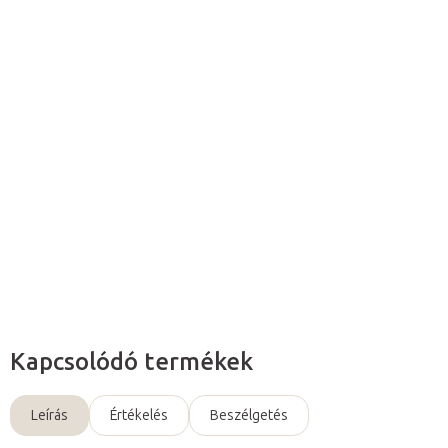
Hozzáadás a kosárhoz
A speciális kineziológiai tapasz vágó olló
megkönnyíti a
tapaszolás folyamatát
. Kiváló eszköz
sportterapeuták
,
gyógytornászok
, valamint
otthoni felhasználók
számára is.
Részletes információ
Kérdés
Kapcsolódó termékek
Leírás
Értékelés
Beszélgetés