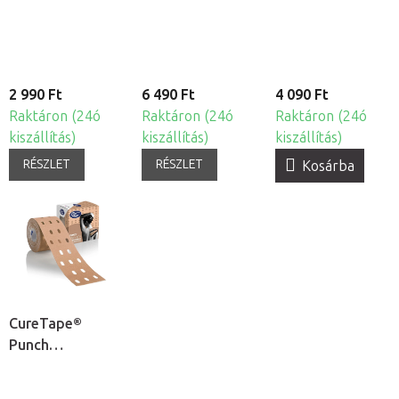
bőrre
2 990 Ft
6 490 Ft
4 090 Ft
Raktáron (24ó
Raktáron (24ó
Raktáron (24ó
kiszállítás)
kiszállítás)
kiszállítás)
RÉSZLET
RÉSZLET
Kosárba
CureTape®
Punch
kineziológiai
tapasz