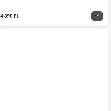
ből
5,0
csillag.
4 890 Ft