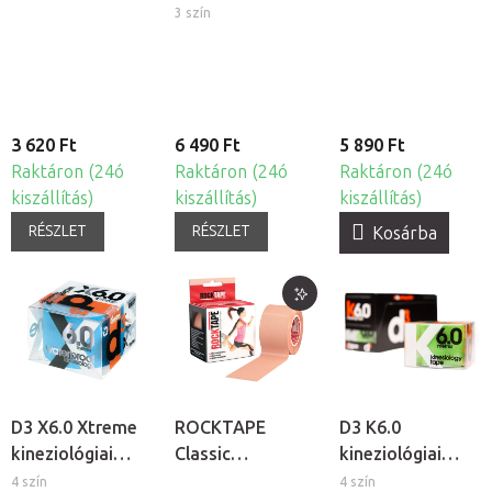
tapasz
tapasz
kineziológiai
3 szín
tapasz arcra
3 620 Ft
6 490 Ft
5 890 Ft
Raktáron (24ó
Raktáron (24ó
Raktáron (24ó
kiszállítás)
kiszállítás)
kiszállítás)
RÉSZLET
RÉSZLET
Kosárba
D3 X6.0 Xtreme
ROCKTAPE
D3 K6.0
kineziológiai
Classic
kineziológiai
tapasz
kineziológiai
tapasz
4 szín
4 szín