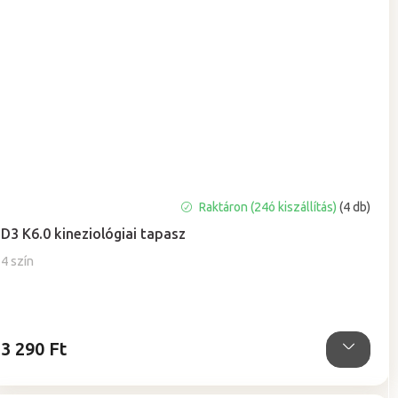
A
Raktáron (24ó kiszállítás)
(4 db)
termék
D3 K6.0 kineziológiai tapasz
átlagos
értékelése
4 szín
5-
ből
0,0
csillag.
3 290 Ft