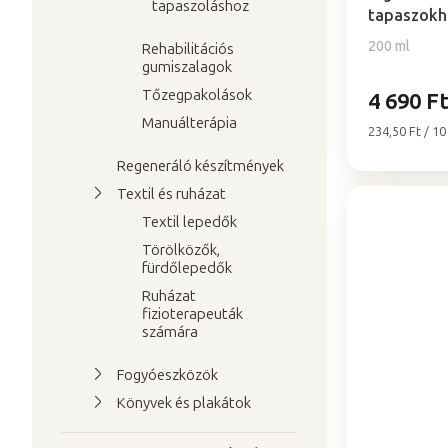
e
tapaszoláshoz
5-
tapaszokh
j
ből
a
200 ml
Rehabilitációs
5,0
gumiszalagok
csillag.
Tőzegpakolások
4 690 F
Manuálterápia
Egységár:
234,50 Ft / 10
Regeneráló készítmények
Textil és ruházat
Textil lepedők
Törölközők,
fürdőlepedők
Ruházat
fizioterapeuták
számára
Fogyóeszközök
Könyvek és plakátok