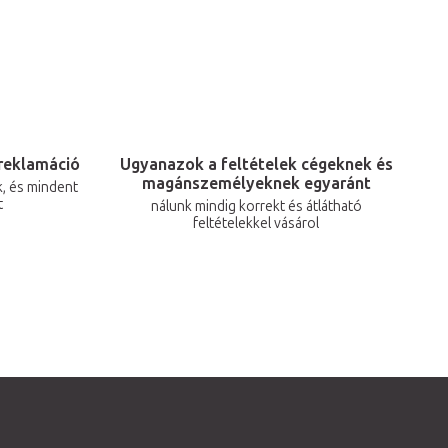
reklamáció
Ugyanazok a feltételek cégeknek és
magánszemélyeknek egyaránt
, és mindent
t
nálunk mindig korrekt és átlátható
feltételekkel vásárol