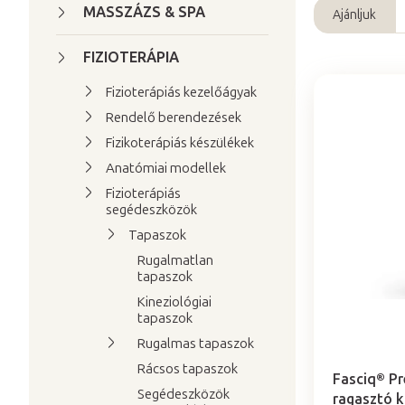
a
MASSZÁZS & SPA
Ajánljuk
T
l
e
s
FIZIOTERÁPIA
r
ó
Fizioterápiás kezelőágyak
m
p
T
Rendelő berendezések
é
a
e
Fizikoterápiás készülékek
k
n
r
e
Anatómiai modellek
e
m
k
Fizioterápiás
l
segédeszközök
é
r
k
Tapaszok
e
e
Rugalmatlan
n
tapaszok
k
d
Kineziológiai
l
e
tapaszok
i
z
A
Rugalmas tapaszok
s
é
termék
Rácsos tapaszok
t
átlagos
s
Fasciq® Pr
Segédeszközök
értékelése
ragasztó k
á