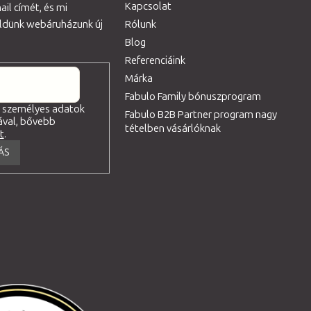
Kapcsolat
il címét, és mi
üldünk webáruházunk új
Rólunk
Blog
Referenciáink
Márka
Fabulo Family bónuszprogram
a személyes adatok
Fabulo B2B Partner program nagy
ával, bővebb
tételben vásárlóknak
tt
.
ÁS