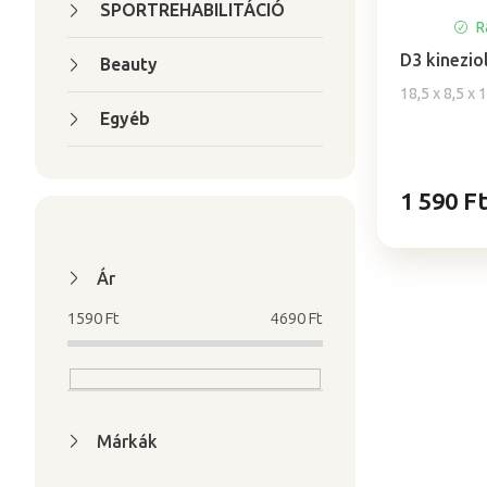
SPORTREHABILITÁCIÓ
Ra
D3 kinezio
Beauty
18,5 x 8,5 x 
Egyéb
1 590 F
Ár
1590
Ft
4690
Ft
Márkák