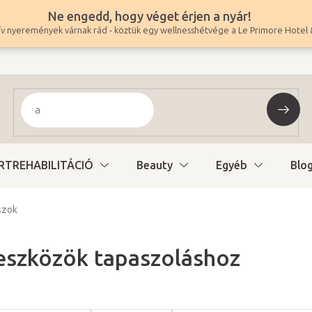
Ne engedd, hogy véget érjen a nyár!
v nyeremények várnak rád - köztük egy wellnesshétvége a Le Primore Hotel 
RTREHABILITÁCIÓ
Beauty
Egyéb
Blo
szok
szközök tapaszoláshoz