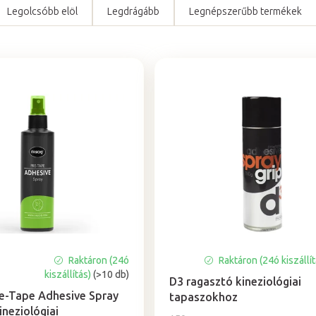
Legolcsóbb elöl
Legdrágább
Legnépszerűbb termékek
Raktáron (24ó
Raktáron (24ó kiszállí
kiszállítás)
(>10 db)
D3 ragasztó kineziológiai
e-Tape Adhesive Spray
tapaszokhoz
ineziológiai