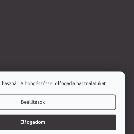
e) használ. A böngészéssel elfogadja használatukat.
Beállítások
Elfogadom