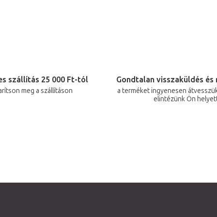
á
n
y
í
t
á
s szállítás 25 000 Ft-tól
Gondtalan visszaküldés és 
s
arítson meg a szállításon
a terméket ingyenesen átvesszük
e
elintézünk Ön helyet
l
e
m
e
i