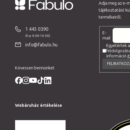
Adja meg az e-ma
tájékoztatást k
L
termékeiről.
á
b
1 445 0390
E-
l
mail
é
info@fabulo.hu
Egyetértek 
feldolgozás
c
információ
i
FELIRATKOZ
Kövessen bennünket
Webáruház értékelése
Partnereink
TOVÁBBI VÉLEMÉNYEK