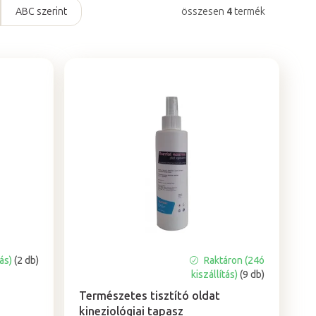
ABC szerint
összesen
4
termék
tás)
(2 db)
Raktáron (24ó
A
kiszállítás)
(9 db)
termék
átlagos
Természetes tisztító oldat
értékelése
kineziológiai tapasz