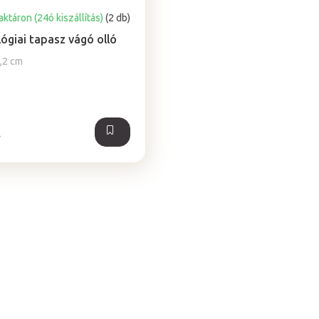
ktáron (24ó kiszállítás)
(2 db)
lógiai tapasz vágó olló
1,2 cm
t
L
i
s
t
a
i
r