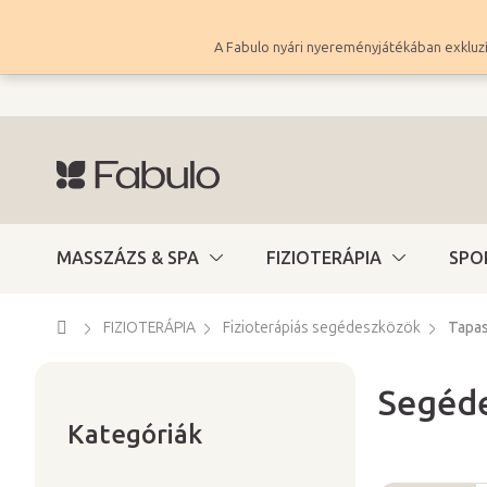
Ugrás
a
A Fabulo nyári nyereményjátékában exkluzí
fő
tartalomhoz
MASSZÁZS & SPA
FIZIOTERÁPIA
SPO
Kezdőlap
FIZIOTERÁPIA
Fizioterápiás segédeszközök
Tapa
Segéde
Kategóriák
O
átugrása
Kategóriák
l
d