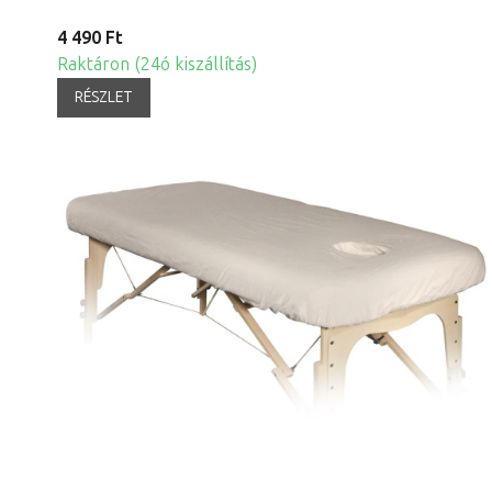
4 490 Ft
Raktáron (24ó kiszállítás)
RÉSZLET