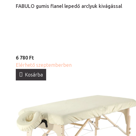
FABULO gumis flanel lepedő arclyuk kivágással
6 780 Ft
Elérhető szeptemberben
Kosárba