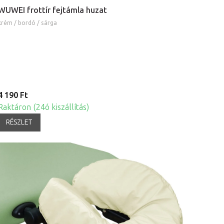
WUWEI frottír fejtámla huzat
krém / bordó / sárga
4 190 Ft
Raktáron (24ó kiszállítás)
RÉSZLET