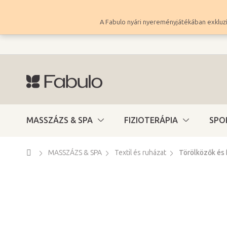
Ugrás
a
A Fabulo nyári nyereményjátékában exkluzí
fő
tartalomhoz
MASSZÁZS & SPA
FIZIOTERÁPIA
SPO
Kezdőlap
MASSZÁZS & SPA
Textil és ruházat
Törölközők és