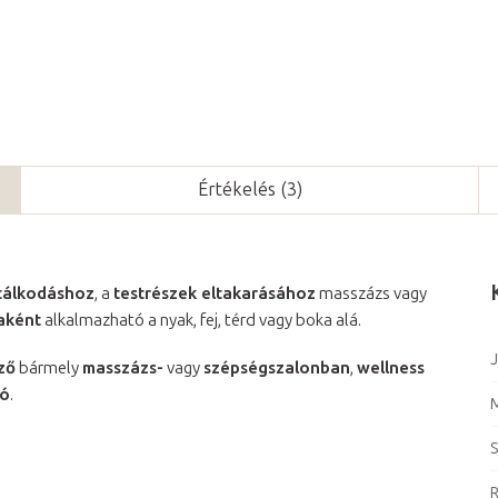
Értékelés (3)
ztálkodáshoz
, a
testrészek eltakarásához
masszázs vagy
aként
alkalmazható a nyak, fej, térd vagy boka alá.
J
ző
bármely
masszázs-
vagy
szépségszalonban
,
wellness
tó
.
S
R