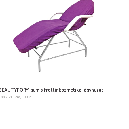
BEAUTYFOR® gumis frottír kozmetikai ágyhuzat
100 x 215 cm, 3 szín