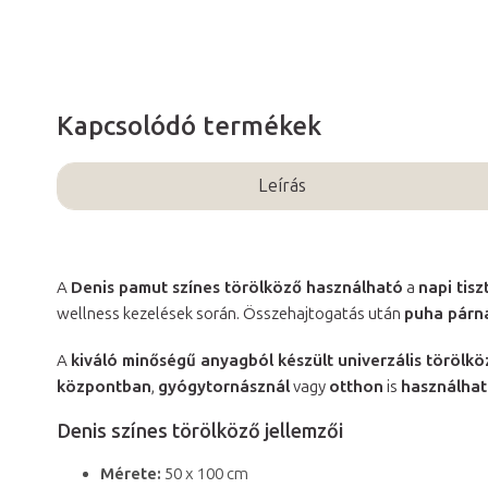
Kapcsolódó termékek
Leírás
A
Denis pamut színes törölköző használható
a
napi tis
wellness kezelések során. Összehajtogatás után
puha párn
A
kiváló minőségű anyagból készült univerzális törölkö
központban
,
gyógytornásznál
vagy
otthon
is
használha
Denis színes törölköző jellemzői
Mérete:
50 x 100 cm