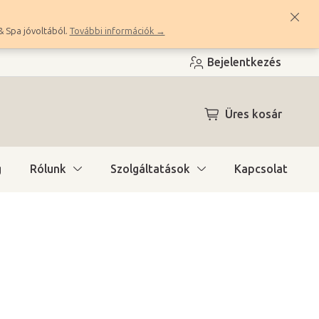
& Spa jóvoltából.
További információk →
Bejelentkezés
KOSÁR
Üres kosár
g
Rólunk
Szolgáltatások
Kapcsolat
a