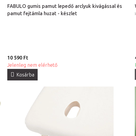
FABULO gumis pamut lepedő arclyuk kivágással és
pamut fejtámla huzat - készlet
10 590 Ft
Jelenleg nem elérhető
Kosárba