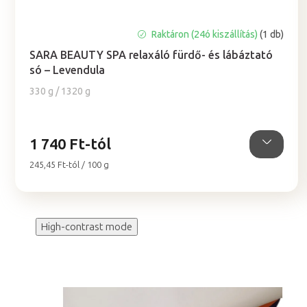
A
Raktáron (24ó kiszállítás)
(1 db)
termék
SARA BEAUTY SPA relaxáló fürdő- és lábáztató
átlagos
só – Levendula
értékelése
5-
330 g / 1320 g
ből
5,0
csillag.
1 740 Ft-tól
Egységár:
245,45 Ft-tól / 100 g
High-contrast mode