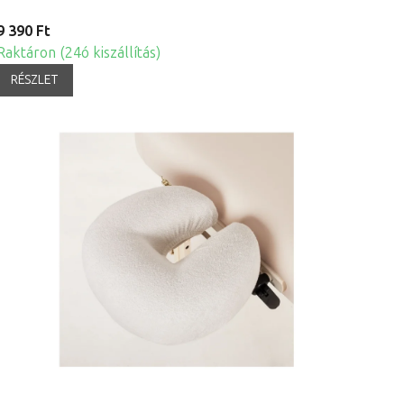
9 390 Ft
Raktáron (24ó kiszállítás)
RÉSZLET