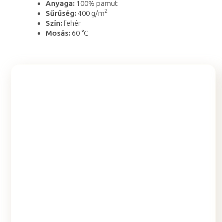
Anyaga:
100% pamut
2
Sűrűség:
400 g/m
Szín:
fehér
Mosás:
60 °C