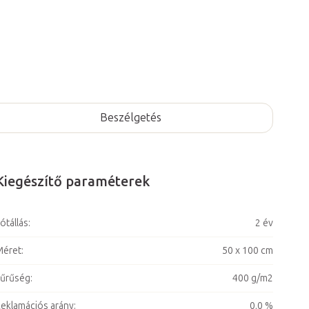
Beszélgetés
Kiegészítő paraméterek
ótállás
:
2 év
Méret
:
50 x 100 cm
űrűség
:
400 g/m2
eklamációs arány
:
0,0 %