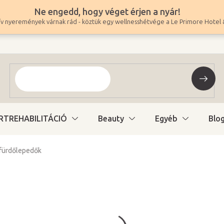
Ne engedd, hogy véget érjen a nyár!
v nyeremények várnak rád - köztük egy wellnesshétvége a Le Primore Hotel 
RTREHABILITÁCIÓ
Beauty
Egyéb
Blo
 fürdőlepedők
1 750 Ft
-tól
1 378 Ft
-tól ÁFA nélkül
Egységár:
Változat kiválasztás