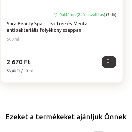
Raktáron (24ó kiszállítás)
(7 db)
Sara Beauty Spa - Tea Tree és Menta
antibakteriális folyékony szappan
500 ml
2 670 Ft
Egységár:
53,40 Ft / 10 ml
Ezeket a termékeket ajánljuk Önnek