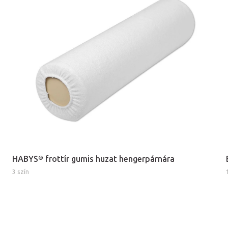
HABYS® frottír gumis huzat hengerpárnára
3 szín