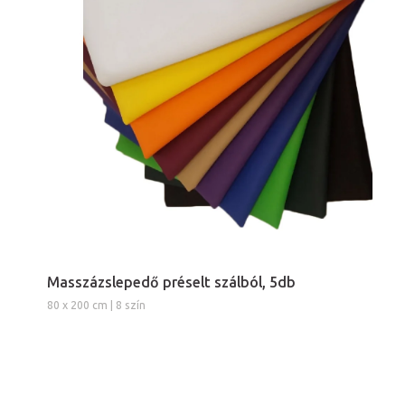
Masszázslepedő préselt szálból, 5db
80 x 200 cm | 8 szín