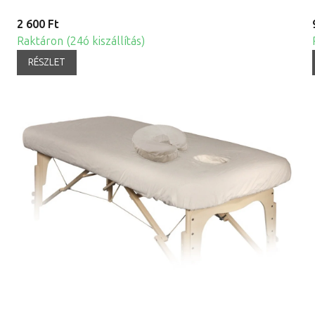
2 600 Ft
Raktáron (24ó kiszállítás)
RÉSZLET