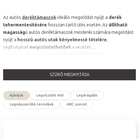
Az autós
deréktámaszok
ideális megoldást nyújt a
derék
tehermentesítésére
hosszan tartó ülés esetén. Az
állítható
magasság
ú autós deréktámaszok mindenki számára megoldást
nyújt a
hosszú autós utak kényelmessé tételére
,
segítségével
megszüntethetőek
a vezetés
közbeni
gerincpanaszok és deréktáji fájdalmak.
SZŰRŐ MEGNYITÁSA
T
e
Ajánljuk
Legolcsóbb elöl
Legdrágább
r
T
Legnépszerűbb termékek
ABC szerint
m
e
é
r
k
m
e
é