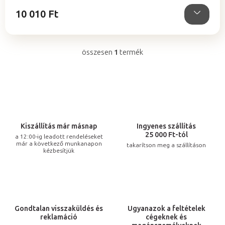
csillag.
10 010 Ft
összesen
1
termék
L
i
s
t
a
i
Kiszállítás már másnap
Ingyenes szállítás
r
25 000 Ft-tól
a 12:00-ig leadott rendeléseket
már a következő munkanapon
takarítson meg a szállításon
á
kézbesítjük
n
y
í
t
Gondtalan visszaküldés és
Ugyanazok a feltételek
á
reklamáció
cégeknek és