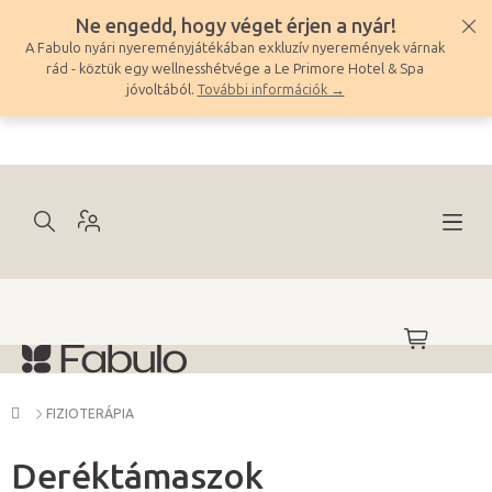
Ugrás
Ne engedd, hogy véget érjen a nyár!
a
A Fabulo nyári nyereményjátékában exkluzív nyeremények várnak
fő
rád - köztük egy wellnesshétvége a Le Primore Hotel & Spa
tartalomhoz
jóvoltából.
További információk →
KOSÁR
Kezdőlap
FIZIOTERÁPIA
Deréktámaszok