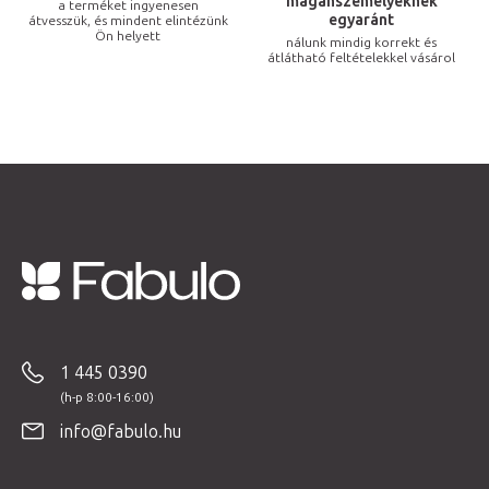
s
magánszemélyeknek
a terméket ingyenesen
egyaránt
átvesszük, és mindent elintézünk
e
Ön helyett
nálunk mindig korrekt és
l
átlátható feltételekkel vásárol
e
m
e
i
L
á
b
1 445 0390
l
é
info@fabulo.hu
c