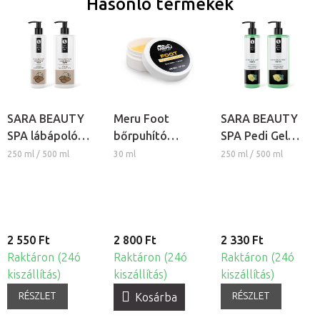
Hasonló termékek
SARA BEAUTY
Meru Foot
SARA BEAUTY
SPA lábápoló
bőrpuhító
SPA Pedi Gel
masszázs krém -
lábápoló krém
Citrus & Menta
250 ml / 500 ml
30 ml
250 ml / 500 ml
Callus Repair
lábápoló gél
2 550 Ft
2 800 Ft
2 330 Ft
Raktáron (24ó
Raktáron (24ó
Raktáron (24ó
kiszállítás)
kiszállítás)
kiszállítás)
RÉSZLET
RÉSZLET
Kosárba