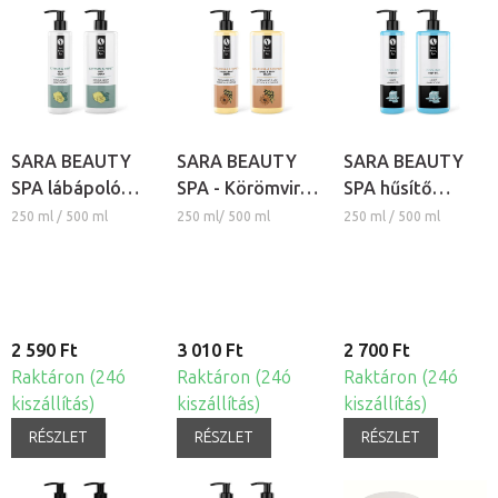
SARA BEAUTY
SARA BEAUTY
SARA BEAUTY
SPA lábápoló
SPA - Körömvirág
SPA hűsítő
masszázs
& Méz masszázs
lábápoló gél -
250 ml / 500 ml
250 ml/ 500 ml
250 ml / 500 ml
balzsam - Citrus
krém kézre és
Pedi Gel Cool
& Menta
lábra
2 590 Ft
3 010 Ft
2 700 Ft
Raktáron (24ó
Raktáron (24ó
Raktáron (24ó
kiszállítás)
kiszállítás)
kiszállítás)
RÉSZLET
RÉSZLET
RÉSZLET