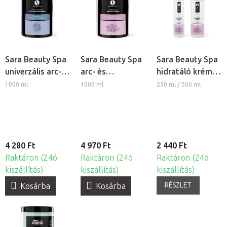
Sara Beauty Spa
Sara Beauty Spa
Sara Beauty Spa
univerzális arc-
arc- és
hidratáló krém -
és testmasszázs
testmasszázs
Lótusz és
1000 ml
1000 ml
250 ml / 500 ml
krém
krém - Lótusz
Vízililiom
4 280 Ft
4 970 Ft
2 440 Ft
Raktáron (24ó
Raktáron (24ó
Raktáron (24ó
kiszállítás)
kiszállítás)
kiszállítás)
RÉSZLET
Kosárba
Kosárba