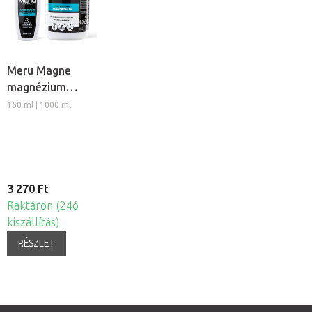
Meru Magne
magnézium
masszázs krém
150 ml | 1000 ml
3 270 Ft
Raktáron (24ó
kiszállítás)
RÉSZLET