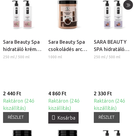
Sara Beauty Spa
Sara Beauty Spa
SARA BEAUTY
hidratáló krém -
csokoládés arc-
SPA hidratáló
Macaron
és testmasszázs
krém - Mangó-
250 ml / 500 ml
1000 ml
250 ml / 500 ml
krém
Levendula
2 440 Ft
4 860 Ft
2 330 Ft
Raktáron (24ó
Raktáron (24ó
Raktáron (24ó
kiszállítás)
kiszállítás)
kiszállítás)
RÉSZLET
RÉSZLET
Kosárba