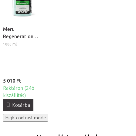
Meru
Regeneration
izomlazító
1000 ml
regeneráló
masszázs krém
5 010 Ft
Raktáron (24ó
kiszállítás)
Kosárba
High-contrast mode