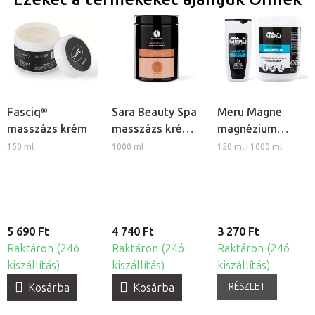
Fasciq®
Sara Beauty Spa
Meru Magne
masszázs krém
masszázs krém -
magnézium
Spiritual
masszázs krém
150 ml
1000 ml
150 ml | 1000 ml
5 690 Ft
4 740 Ft
3 270 Ft
Raktáron (24ó
Raktáron (24ó
Raktáron (24ó
kiszállítás)
kiszállítás)
kiszállítás)
RÉSZLET
Kosárba
Kosárba