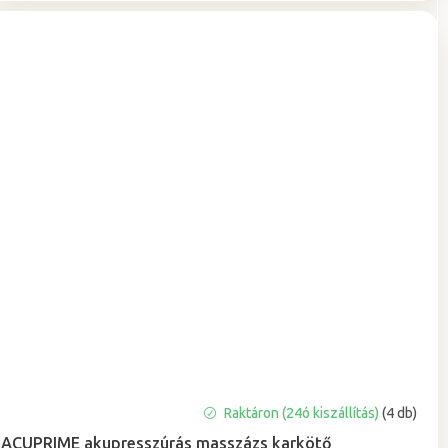
A
Raktáron (24ó kiszállítás)
(4 db)
termék
ACUPRIME akupresszúrás masszázs karkötő