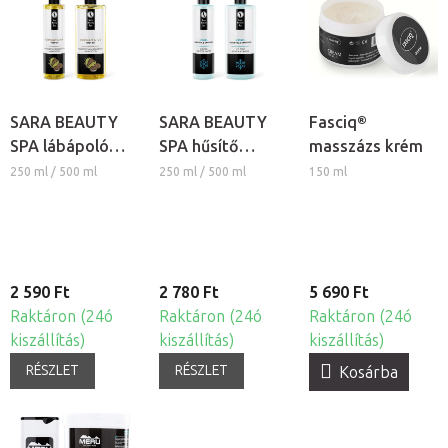
SARA BEAUTY
SARA BEAUTY
Fasciq®
SPA lábápoló
SPA hűsítő
masszázs krém
masszázs gél -
lábápoló
250 ml / 500 ml
250 ml / 500 ml
150 ml
Vadgesztenye és
masszázs gél -
Borostyán
Ice Gel
2 590 Ft
2 780 Ft
5 690 Ft
Raktáron (24ó
Raktáron (24ó
Raktáron (24ó
kiszállítás)
kiszállítás)
kiszállítás)
RÉSZLET
RÉSZLET
Kosárba