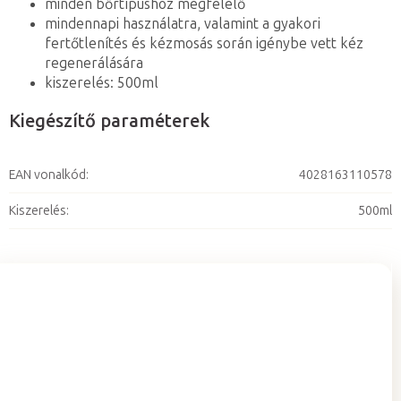
minden bőrtípushoz megfelelő
mindennapi használatra, valamint a gyakori
fertőtlenítés és kézmosás során igénybe vett kéz
regenerálására
kiszerelés: 500ml
Kiegészítő paraméterek
EAN vonalkód
:
4028163110578
Kiszerelés
:
500ml