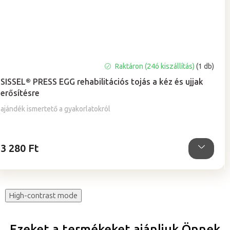
A
Raktáron (24ó kiszállítás)
(1 db)
termék
SISSEL® PRESS EGG rehabilitációs tojás a kéz és ujjak
átlagos
erősítésre
értékelése
5-
ajándék ismertető a gyakorlatokról
ből
5,0
csillag.
3 280 Ft
High-contrast mode
Ezeket a termékeket ajánljuk Önnek