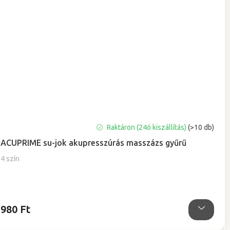
A
Raktáron (24ó kiszállítás)
(>10 db)
termék
ACUPRIME su-jok akupresszúrás masszázs gyűrű
átlagos
értékelése
4 szín
5-
ből
5,0
csillag.
980 Ft