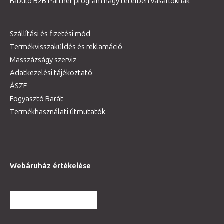
Fabulo B2B Partner program nagy tételben vásárlóknak
Szállítási és fizetési mód
Termékvisszaküldés és reklamáció
Masszázságy szerviz
Adatkezelési tájékoztató
ÁSZF
Fogyasztó Barát
Termékhasználati útmutatók
Webáruház értékelése
TOVÁBBI VÉLEMÉNYEK