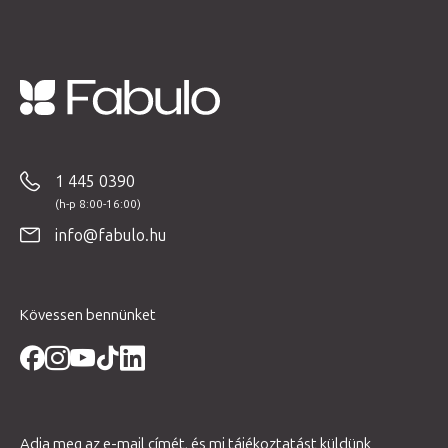
L
á
b
1 445 0390
l
é
info@fabulo.hu
c
Kövessen bennünket
Adja meg az e-mail címét, és mi tájékoztatást küldünk