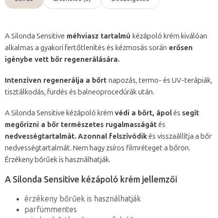
A Silonda Sensitive
méhviasz tartalmú
kézápoló krém kiválóan
alkalmas a gyakori fertőtlenítés és kézmosás során
erősen
igénybe vett bőr regenerálására.
Intenzíven regenerálja a bőrt
napozás, termo- és UV-terápiák,
tisztálkodás, fürdés és balneoprocedúrák után.
A Silonda Sensitive kézápoló krém
védi a bőrt, ápol
és
segít
megőrizni a bőr természetes rugalmasságát
és
nedvességtartalmát.
Azonnal felszívódik
és visszaállítja a bőr
nedvességtartalmát. Nem hagy zsíros filmréteget a bőrön.
Érzékeny bőrűek is használhatják.
A Silonda Sensitive kézápoló krém jellemzői
érzékeny bőrűek is használhatják
parfümmentes