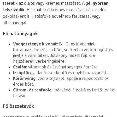
szeretik az olajos vagy krémes masszázst. A gél
gyorsan
felszívódik.
Használható krémes masszázs utáni zselés
pakolásként is. Hatásfoka növelhető fáslizással vagy
ultrahanggal.
Fő hatóanyagok
Vadgesztenye kivonat:
B-, C- és K-vitamint
tartalmaz. Tonizálja a bőrt, serkenti a vérkeringést és
javítja a vérellátást. Jótékony hatást fejt ki a
hajszálerek vérkeringésére.
Csalán:
vitaminok és ásványi anyagok forrása.
Izsópfű:
gyulladáscsökkentő és enyhíti az izzadást.
Körömvirág:
védi a sejteket, ápolja a repedezett és
érdes bőrt.
Citrom- és teafaolaj:
bőrvédő, frissítő és fertőtlenítő
hatású.
Fő összetevők