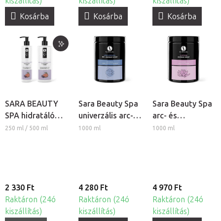
kiszállítás)
kiszállítás)
kiszállítás)
Kosárba
Kosárba
Kosárba
SARA BEAUTY
Sara Beauty Spa
Sara Beauty Spa
SPA hidratáló
univerzális arc-
arc- és
krém - Mangó-
és testmasszázs
testmasszázs
250 ml / 500 ml
1000 ml
1000 ml
Levendula
krém
krém - Lótusz
2 330 Ft
4 280 Ft
4 970 Ft
Raktáron (24ó
Raktáron (24ó
Raktáron (24ó
kiszállítás)
kiszállítás)
kiszállítás)