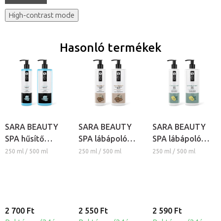
High-contrast mode
Hasonló termékek
SARA BEAUTY
SARA BEAUTY
SARA BEAUTY
SPA hűsítő
SPA lábápoló
SPA lábápoló
lábápoló gél -
masszázs krém -
masszázs
250 ml / 500 ml
250 ml / 500 ml
250 ml / 500 ml
Pedi Gel Cool
Callus Repair
balzsam - Citrus
& Menta
2 700 Ft
2 550 Ft
2 590 Ft