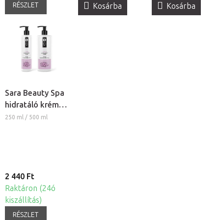
RÉSZLET
Kosárba
Kosárba
Sara Beauty Spa
hidratáló krém -
Lótusz és
250 ml / 500 ml
Vízililiom
2 440 Ft
Raktáron (24ó
kiszállítás)
RÉSZLET