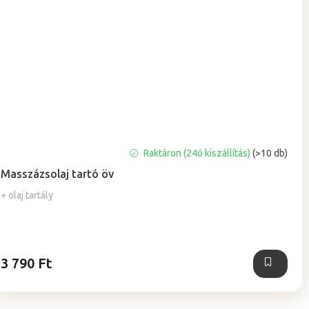
A
Raktáron (24ó kiszállítás)
(>10 db)
termék
Masszázsolaj tartó öv
átlagos
értékelése
+ olaj tartály
5-
ből
5,0
csillag.
3 790 Ft