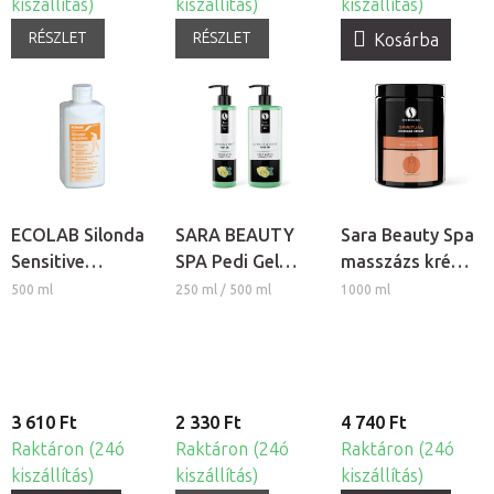
kiszállítás)
kiszállítás)
kiszállítás)
RÉSZLET
RÉSZLET
Kosárba
ECOLAB Silonda
SARA BEAUTY
Sara Beauty Spa
Sensitive
SPA Pedi Gel
masszázs krém -
kézápoló krém
Citrus & Menta
Spiritual
500 ml
250 ml / 500 ml
1000 ml
lábápoló gél
3 610 Ft
2 330 Ft
4 740 Ft
Raktáron (24ó
Raktáron (24ó
Raktáron (24ó
kiszállítás)
kiszállítás)
kiszállítás)