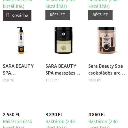
kiszállítás)
kiszállítás)
kiszállítás)
RÉSZLET
RÉSZLET
Kosárba
SARA BEAUTY
SARA BEAUTY
Sara Beauty Spa
SPA
SPA masszázs
csokoládés arc-
bőrregeneráló
krém arcra és
és testmasszázs
250 ml
1000 ml
1000 ml
gél - Körömvirág
testre - Basic
krém
& Aloe vera
2 550 Ft
3 830 Ft
4 860 Ft
Raktáron (24ó
Raktáron (24ó
Raktáron (24ó