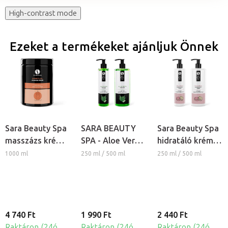
High-contrast mode
Ezeket a termékeket ajánljuk Önnek
Sara Beauty Spa
SARA BEAUTY
Sara Beauty Spa
masszázs krém -
SPA - Aloe Vera
hidratáló krém -
Spiritual
bőrnyugtató gél
Macaron
1000 ml
250 ml / 500 ml
250 ml / 500 ml
4 740 Ft
1 990 Ft
2 440 Ft
Raktáron (24ó
Raktáron (24ó
Raktáron (24ó