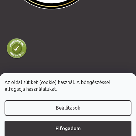
Az oldal sütiket (cookie) használ. A böngészéssel
Shoptet Premium készítette
elfogadja használatukat.
Copyright 2026
Fabulo.hu
. Minden jog fenntartva.
Beállítások
Elfogadom