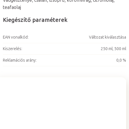
Vadgesztenye, csalán, izsópfű, körömvirág, citromolaj,
teafaolaj
Kiegészítő paraméterek
EAN vonalkód
:
Változat kiválasztása
Kiszerelés
:
250 ml, 500 ml
Reklamációs arány
:
0,0 %