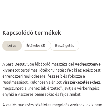
Kérdés
Kapcsolódó termékek
Leírás
Értékelés (5)
Beszélgetés
A Sara Beauty Spa lábápoló masszázs gél
vadgesztenye
kivonat
ot tartalmaz, jótékony hatást fejt ki az egész test
érrendszeri működésére,
feszesít
és fokozza a
rugalmasságot. Különösen ajánlott
visszérkezelésekhez,
megszünteti a „nehéz láb érzetet", javítja a vérkeringést,
enyhíti a visszeres panaszokat és fájdalmakat.
A zselés masszázs tökéletes megoldás azoknak, akik nem