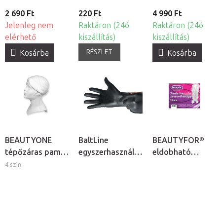
2 690 Ft
220 Ft
4 990 Ft
Jelenleg nem
Raktáron (24ó
Raktáron (24ó
elérhető
kiszállítás)
kiszállítás)
RÉSZLET
Kosárba
Kosárba
BEAUTYONE
BaltLine
BEAUTYFOR®
tépőzáras pamut
egyszerhasználatos
eldobható
kozmetikai
nitril kesztyű,
nyirokmasszázs
4 szín
fejpánt
100db
nadrág -
egyszerhasználato
10db