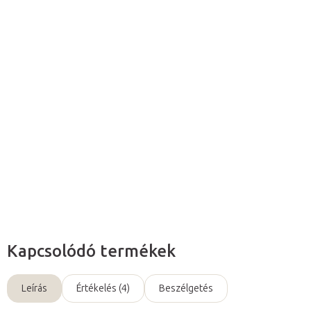
Hozzáadás a kosárhoz
A nyitott orrú Tina
eldobható velúr papucsok
kellemes
nedvszívó anyagból
készülnek, nem áteresztő,
csúszásmentes
talppal
.
Részletes információ
Kérdés
Kapcsolódó termékek
Leírás
Értékelés (4)
Beszélgetés