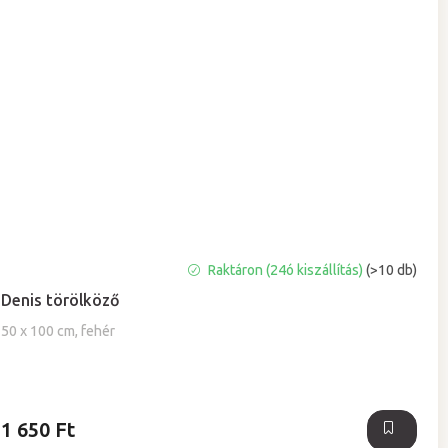
A
Raktáron (24ó kiszállítás)
(>10 db)
termék
Denis törölköző
átlagos
értékelése
50 x 100 cm, fehér
5-
ből
5,0
csillag.
1 650 Ft