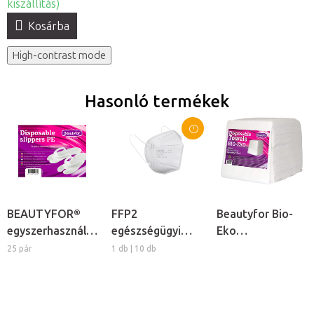
kiszállítás)
Kosárba
High-contrast mode
Hasonló termékek
BEAUTYFOR®
FFP2
Beautyfor Bio-
egyszerhasználatos
egészségügyi
Eko
PE papucs
védőmaszk
egyszerhasználato
25 pár
1 db | 10 db
törlőkendők,
100db