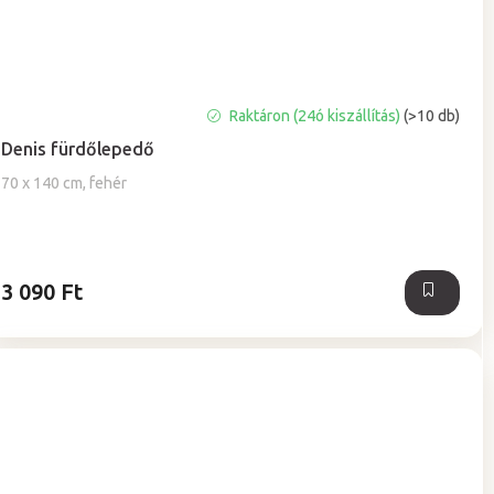
A
Raktáron (24ó kiszállítás)
(>10 db)
termék
Denis fürdőlepedő
átlagos
értékelése
70 x 140 cm, fehér
5-
ből
5,0
csillag.
3 090 Ft