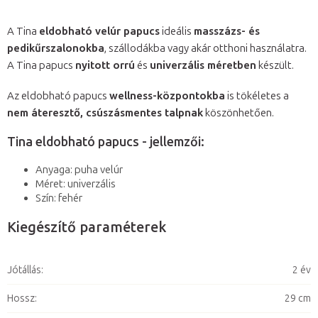
A Tina
eldobható velúr papucs
ideális
masszázs- és
pedikűrszalonokba
, szállodákba vagy akár otthoni használatra.
A Tina papucs
nyitott orrú
és
univerzális méretben
készült.
Az eldobható papucs
wellness-központokba
is tökéletes a
nem áteresztő, csúszásmentes talpnak
köszönhetően.
Tina eldobható papucs - jellemzői:
Anyaga: puha velúr
Méret: univerzális
Szín: fehér
Kiegészítő paraméterek
Jótállás
:
2 év
Hossz
:
29 cm