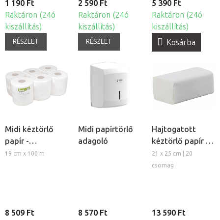
1 190 Ft
2 590 Ft
5 390 Ft
Raktáron (24ó
Raktáron (24ó
Raktáron (24ó
kiszállítás)
kiszállítás)
kiszállítás)
RÉSZLET
RÉSZLET
Kosárba
Midi kéztörlő
Midi papírtörlő
Hajtogatott
papír -
adagoló
kéztörlő papír -
kétrétegű, 6db
kétrétegű
19 cm x 100 m
21 x 25 cm | 20
csomag
8 509 Ft
8 570 Ft
13 590 Ft