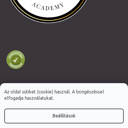
Az oldal sütiket (cookie) használ. A böngészéssel
Shoptet Premium készítette
elfogadja használatukat.
Copyright 2026
Fabulo.hu
. Minden jog fenntartva.
Beállítások