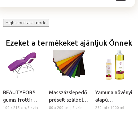
High-contrast mode
Ezeket a termékeket ajánljuk Önnek
BEAUTYFOR®
Masszázslepedő
Yamuna növényi
gumis frottír
préselt szálból,
alapú
kozmetikai
5db
masszázsolaj -
100 x 215 cm, 3 szín
80 x 200 cm | 8 szín
250 ml / 1000 ml
ágyhuzat
Szőlőmagolaj