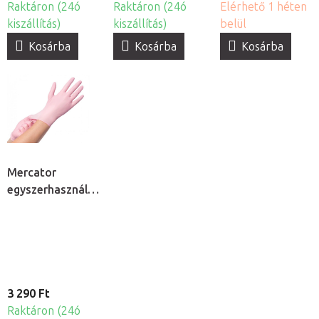
Raktáron (24ó
Raktáron (24ó
Elérhető 1 héten
kiszállítás)
kiszállítás)
belül
Kosárba
Kosárba
Kosárba
Mercator
egyszerhasználatos
nitril kesztyű,
100db
3 290 Ft
Raktáron (24ó