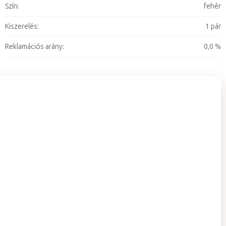
Szín
:
fehér
Kiszerelés
:
1 pár
Reklamációs arány
:
0,0 %