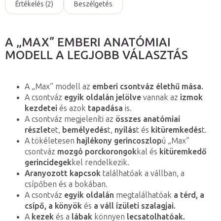
Értékelés (2)
Beszélgetés
A „MAX” EMBERI ANATÓMIAI
MODELL A LEGJOBB VÁLASZTÁS
A „Max” modell az
emberi csontváz élethű mása.
A csontváz
egyik oldalán jelölve
vannak az
izmok
kezdetei
és azok
tapadása
is.
A csontváz megjeleníti az
összes anatómiai
részlet
et,
bemélyedés
t,
nyílás
t és
kitüremkedés
t.
A tökéletesen
hajlékony gerincoszlop
ú „Max”
csontváz
mozgó porckorongok
kal és
kitüremkedő
gerincidegek
kel rendelkezik.
Aranyozott kapcsok
találhatóak a vállban, a
csípőben és a bokában.
A csontváz
egyik oldalán
megtalálhatóak
a térd, a
csípő, a könyök
és
a váll ízületi szalagjai.
A
kezek
és a
lábak
könnyen
lecsatolhatóak.