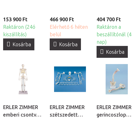
és kijelölt
izmokkal
153 900 Ft
466 900 Ft
404 700 Ft
Raktáron (24ó
Elérhető 6 héten
Raktáron a
kiszállítás)
belül
beszállítónál (4
nap)
Kosárba
Kosárba
Kosárba
ERLER ZIMMER
ERLER ZIMMER
ERLER ZIMMER
emberi csontváz
szétszedett
gerincoszlop
– „TOM”
emberi csontváz
medencével,
kicsinyített
- csontkészlet
kijelölt izmokkal
modell
és állvánnyal