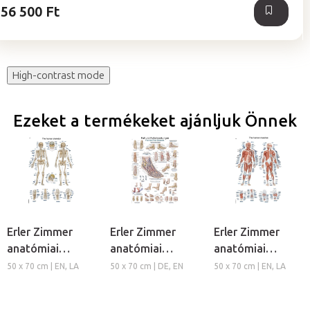
56 500 Ft
High-contrast mode
Ezeket a termékeket ajánljuk Önnek
Erler Zimmer
Erler Zimmer
Erler Zimmer
anatómiai
anatómiai
anatómiai
poszter - Emberi
poszter - Láb és
poszter - Az
50 x 70 cm | EN, LA
50 x 70 cm | DE, EN
50 x 70 cm | EN, LA
csontváz
boka
ember izomzata