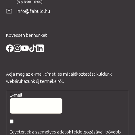
é
info@fabulo.hu
c
Kövessen bennünket
Adja meg az e-mail címét, és mi tájékoztatást küldünk
webáruházunk új termékeiről.
E-mail
Egyetértek a személyes adatok feldolgozásával, bővebb