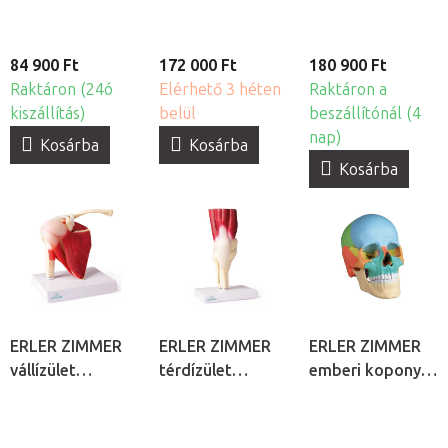
84 900 Ft
172 000 Ft
180 900 Ft
Raktáron (24ó
Elérhető 3 héten
Raktáron a
kiszállítás)
belül
beszállítónál (4
nap)
Kosárba
Kosárba
Kosárba
ERLER ZIMMER
ERLER ZIMMER
ERLER ZIMMER
vállízület
térdízület
emberi koponya
izmokkal
izmokkal
modell - 22
részes didaktikai
modell