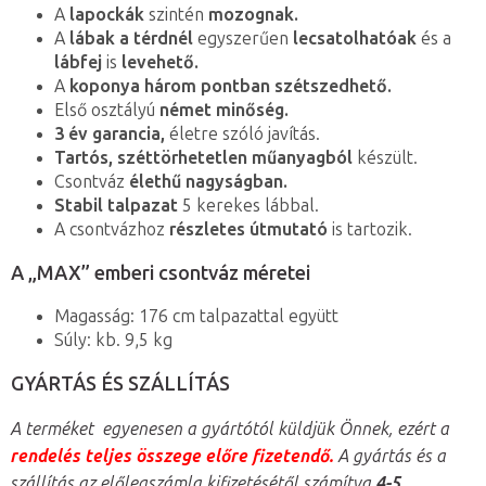
A
lapockák
szintén
mozognak.
A
lábak a térdnél
egyszerűen
lecsatolhatóak
és a
lábfej
is
levehető.
A
koponya három pontban szétszedhető.
Első osztályú
német minőség.
3 év garancia,
életre szóló javítás.
Tartós, széttörhetetlen műanyagból
készült.
Csontváz
élethű nagyságban.
Stabil talpazat
5 kerekes lábbal.
A csontvázhoz
részletes útmutató
is tartozik.
A „MAX” emberi csontváz méretei
Magasság: 176 cm talpazattal együtt
Súly: kb. 9,5 kg
GYÁRTÁS ÉS SZÁLLÍTÁS
A terméket egyenesen a gyártótól küldjük Önnek, ezért a
rendelés teljes összege előre fizetendő.
A gyártás és a
szállítás az előlegszámla kifizetésétől számítva
4-5