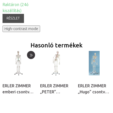
Raktáron (24ó
kiszállítás)
RÉSZLET
High-contrast mode
Hasonló termékek
ERLER ZIMMER
ERLER ZIMMER
ERLER ZIMMER
emberi csontváz
„PETER”
„Hugo” csontváz
modell –
csontváz modell
modell –
„OSCAR”
hajlékony
hajlékony
gerincoszloppal
gerincoszloppal