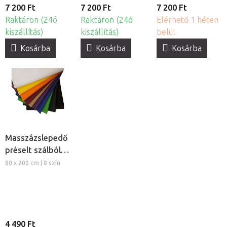
7 200 Ft
7 200 Ft
7 200 Ft
Raktáron (24ó
Raktáron (24ó
Elérhető 1 héten
kiszállítás)
kiszállítás)
belül
Kosárba
Kosárba
Kosárba
Masszázslepedő
préselt szálból,
5db
80 x 200 cm | 8 szín
4 490 Ft