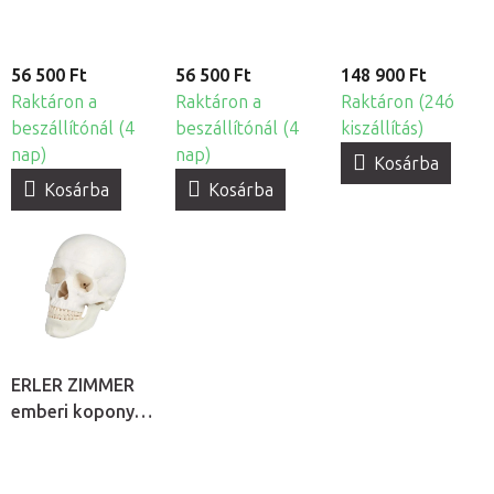
56 500 Ft
56 500 Ft
148 900 Ft
Raktáron a
Raktáron a
Raktáron (24ó
beszállítónál (4
beszállítónál (4
kiszállítás)
nap)
nap)
Kosárba
Kosárba
Kosárba
ERLER ZIMMER
emberi koponya
modell - 3 részes