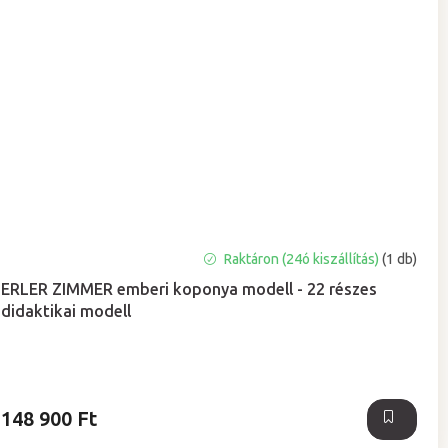
A
Raktáron (24ó kiszállítás)
(1 db)
termék
ERLER ZIMMER emberi koponya modell - 22 részes
átlagos
didaktikai modell
értékelése
5-
ből
5,0
csillag.
148 900 Ft