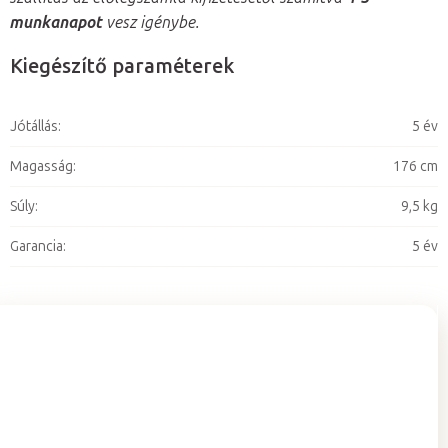
munkanapot
vesz igénybe.
Kiegészítő paraméterek
Jótállás
:
5 év
Magasság
:
176 cm
Súly
:
9,5 kg
Garancia
:
5 év