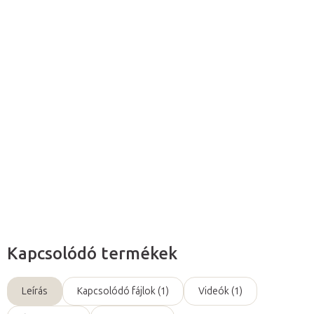
Hozzáadás a kosárhoz
A
hajlékony gerincoszloppal
rendelkező „Max” modell
egyik
oldalán jelölve
vannak az
izmok, azok kezdete
és
tapadása
is.
Részletes információ
Kérdés
Kapcsolódó termékek
Leírás
Kapcsolódó fájlok (1)
Videók (1)