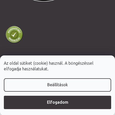
Az oldal sütiket (cookie) használ. A böngészéssel
Shoptet Premium készítette
elfogadja használatukat.
Copyright 2026
Fabulo.hu
. Minden jog fenntartva.
Beállítások
Elfogadom