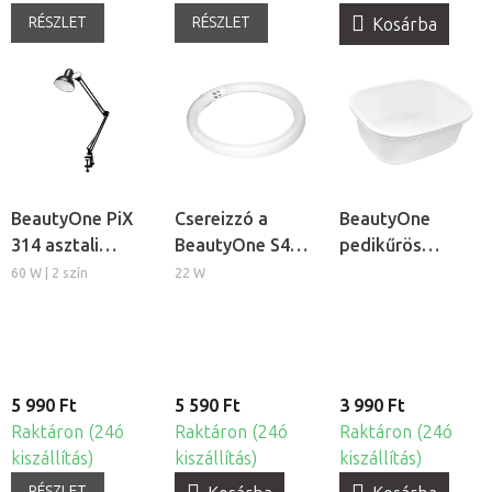
RÉSZLET
RÉSZLET
Kosárba
BeautyOne PiX
Csereizzó a
BeautyOne
314 asztali
BeautyOne S4
pedikűrös
lámpa
kozmetikai
lábáztató tál
60 W | 2 szín
22 W
lámpához
5 990 Ft
5 590 Ft
3 990 Ft
Raktáron (24ó
Raktáron (24ó
Raktáron (24ó
kiszállítás)
kiszállítás)
kiszállítás)
RÉSZLET