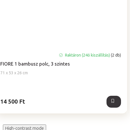
A
Raktáron (24ó kiszállítás)
(2 db)
termék
FIORE 1 bambusz polc, 3 szintes
átlagos
értékelése
71 x 53 x 26 cm
5-
ből
5,0
csillag.
14 500 Ft
High-contrast mode