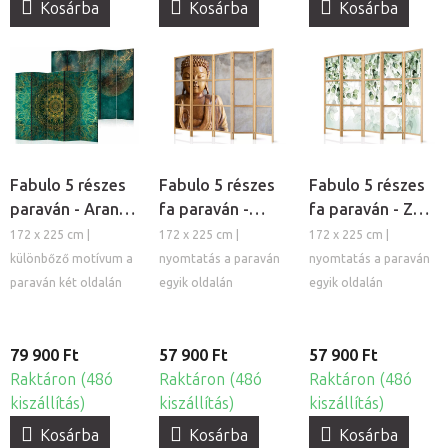
Kosárba
Kosárba
Kosárba
Fabulo 5 részes
Fabulo 5 részes
Fabulo 5 részes
paraván - Arany
fa paraván -
fa paraván - Zöld
mandala / Arany
Buddha
levelek
172 x 225 cm |
172 x 225 cm |
172 x 225 cm |
levelek
különbőző motívum a
nyomtatás a paraván
nyomtatás a paraván
paraván két oldalán
egyik oldalán
egyik oldalán
79 900 Ft
57 900 Ft
57 900 Ft
Raktáron (48ó
Raktáron (48ó
Raktáron (48ó
kiszállítás)
kiszállítás)
kiszállítás)
Kosárba
Kosárba
Kosárba