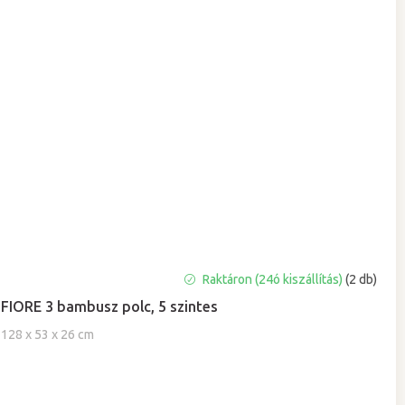
A
Raktáron (24ó kiszállítás)
(2 db)
termék
FIORE 3 bambusz polc, 5 szintes
átlagos
értékelése
128 x 53 x 26 cm
5-
ből
5,0
csillag.