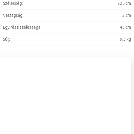
Szélesség
:
225 cm
Vastagság
:
3 cm
Egy rész szélessége
:
45 cm
Súly
:
9,5 kg