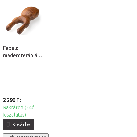
Fabulo
maderoterápiás
bogár
2 290 Ft
Raktáron (24ó
kiszállítás)
Kosárba