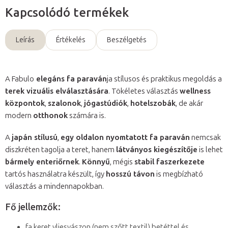
Kapcsolódó termékek
Leírás
Értékelés
Beszélgetés
A Fabulo
elegáns fa paraván
ja stílusos és praktikus megoldás a
terek vizuális elválasztására
. Tökéletes választás
wellness
központok
,
szalonok
,
jógastúdiók
,
hotelszobák
, de akár
modern
otthonok
számára is.
A
japán stílusú
,
egy oldalon nyomtatott fa paraván
nemcsak
diszkréten tagolja a teret, hanem
látványos kiegészítője
is lehet
bármely enteriőrnek
.
Könnyű
, mégis
stabil faszerkezete
tartós használatra készült, így
hosszú távon
is megbízható
választás a mindennapokban.
Fő jellemzők:
fa keret vliesvászon (nem szőtt textil) betéttel és