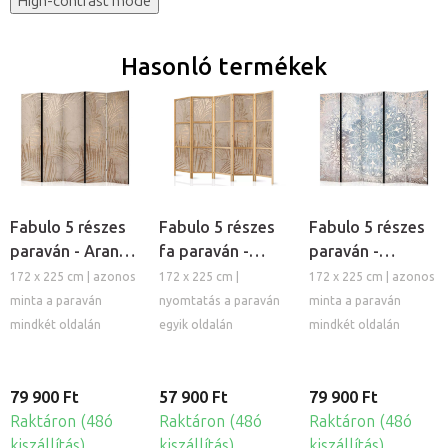
High-contrast mode
Hasonló termékek
Fabulo 5 részes
Fabulo 5 részes
Fabulo 5 részes
paraván - Arany
fa paraván -
paraván -
pálmák
Arany pálmák
Mandala
172 x 225 cm | azonos
172 x 225 cm |
172 x 225 cm | azonos
minta a paraván
nyomtatás a paraván
minta a paraván
mindkét oldalán
egyik oldalán
mindkét oldalán
79 900 Ft
57 900 Ft
79 900 Ft
Raktáron (48ó
Raktáron (48ó
Raktáron (48ó
kiszállítás)
kiszállítás)
kiszállítás)