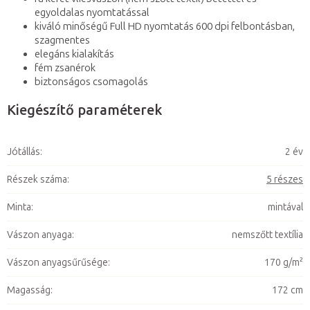
egyoldalas nyomtatással
kiváló minőségű Full HD nyomtatás 600 dpi felbontásban,
szagmentes
elegáns kialakítás
fém zsanérok
biztonságos csomagolás
Kiegészítő paraméterek
Jótállás
:
2 év
Részek száma
:
5 részes
Minta
:
mintával
Vászon anyaga
:
nemszőtt textília
Vászon anyagsűrűsége
:
170 g/m²
Magasság
:
172 cm