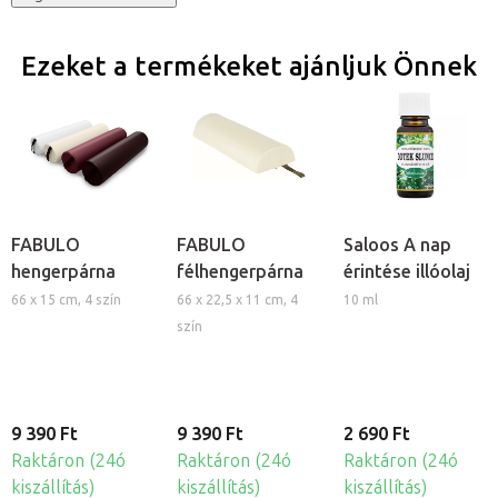
Ezeket a termékeket ajánljuk Önnek
FABULO
FABULO
Saloos A nap
hengerpárna
félhengerpárna
érintése illóolaj
66 x 15 cm, 4 szín
66 x 22,5 x 11 cm, 4
10 ml
szín
9 390 Ft
9 390 Ft
2 690 Ft
Raktáron (24ó
Raktáron (24ó
Raktáron (24ó
kiszállítás)
kiszállítás)
kiszállítás)