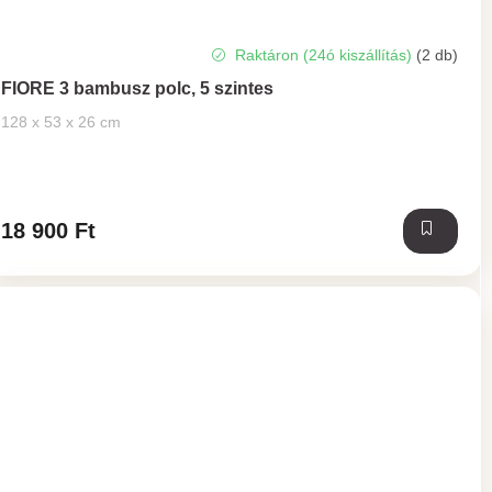
A
Raktáron (24ó kiszállítás)
(2 db)
termék
FIORE 3 bambusz polc, 5 szintes
átlagos
értékelése
128 x 53 x 26 cm
5-
ből
5,0
csillag.
18 900 Ft