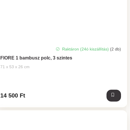
A
Raktáron (24ó kiszállítás)
(2 db)
termék
FIORE 1 bambusz polc, 3 szintes
átlagos
értékelése
71 x 53 x 26 cm
5-
ből
5,0
csillag.
14 500 Ft