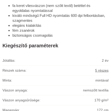
fa keret vliesvászon (nem szőtt textil) betéttel és
egyoldalas nyomtatással
kiváló minőségű Full HD nyomtatás 600 dpi felbontásban,
szagmentes
elegáns kialakítás
fém zsanérok
biztonságos csomagolás
Kiegészítő paraméterek
Jótállás
:
2 év
Részek száma
:
5 részes
Minta
:
mintával
Vászon anyaga
:
nemszőtt textília
Vászon anyagsűrűsége
:
170 g/m²
Magasság
:
172 cm