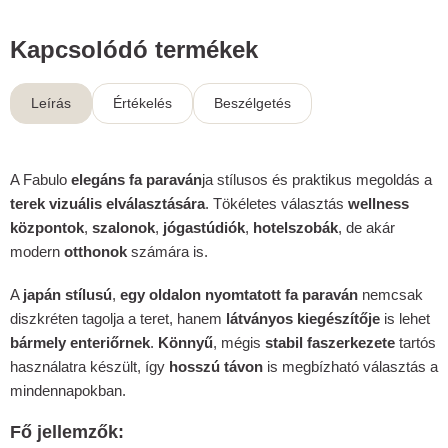
Kapcsolódó termékek
Leírás
Értékelés
Beszélgetés
A Fabulo
elegáns fa paraván
ja stílusos és praktikus megoldás a
terek vizuális elválasztására
. Tökéletes választás
wellness
központok
,
szalonok
,
jógastúdiók
,
hotelszobák
, de akár
modern
otthonok
számára is.
A
japán stílusú
,
egy oldalon nyomtatott fa paraván
nemcsak
diszkréten tagolja a teret, hanem
látványos kiegészítője
is lehet
bármely enteriőrnek
.
Könnyű
, mégis
stabil faszerkezete
tartós
használatra készült, így
hosszú távon
is megbízható választás a
mindennapokban.
Fő jellemzők: