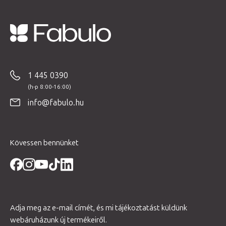
L
á
b
1 445 0390
l
é
info@fabulo.hu
c
Kövessen bennünket
Adja meg az e-mail címét, és mi tájékoztatást küldünk
webáruházunk új termékeiről.