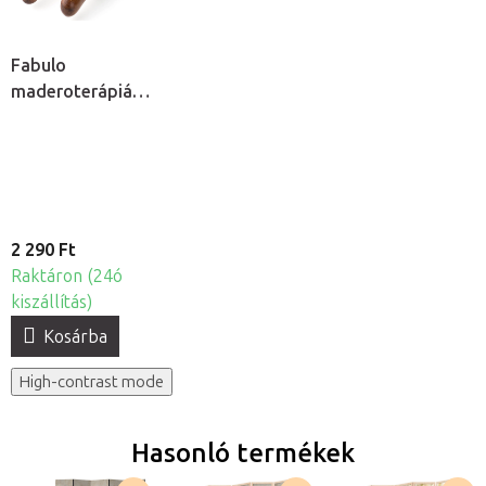
Fabulo
maderoterápiás
bogár
2 290 Ft
Raktáron (24ó
kiszállítás)
Kosárba
High-contrast mode
Hasonló termékek