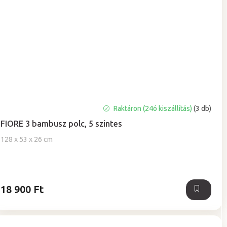
A
Raktáron (24ó kiszállítás)
(3 db)
termék
FIORE 3 bambusz polc, 5 szintes
átlagos
értékelése
128 x 53 x 26 cm
5-
ből
5,0
csillag.
18 900 Ft