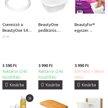
Csereizzó a
BeautyOne
Beautyfor®
BeautyOne S4
pedikűrös
egyszer
kozmetikai
lábáztató tál
használatos
22 W
lámpához
lábáztató zsák,
50db
5 590 Ft
3 990 Ft
3 990 Ft
Raktáron (24ó
Raktáron (24ó
Elérhető 1 héten
kiszállítás)
kiszállítás)
belül
Kosárba
Kosárba
Kosárba