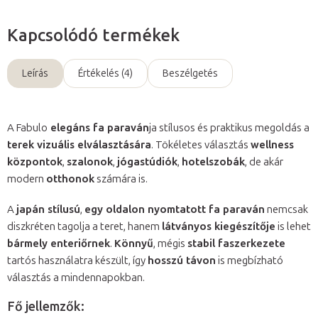
Kapcsolódó termékek
Leírás
Értékelés (4)
Beszélgetés
A Fabulo
elegáns fa paraván
ja stílusos és praktikus megoldás a
terek vizuális elválasztására
. Tökéletes választás
wellness
központok
,
szalonok
,
jógastúdiók
,
hotelszobák
, de akár
modern
otthonok
számára is.
A
japán stílusú
,
egy oldalon nyomtatott fa paraván
nemcsak
diszkréten tagolja a teret, hanem
látványos kiegészítője
is lehet
bármely enteriőrnek
.
Könnyű
, mégis
stabil faszerkezete
tartós használatra készült, így
hosszú távon
is megbízható
választás a mindennapokban.
Fő jellemzők: