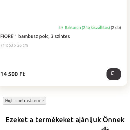
A
Raktáron (24ó kiszállítás)
(2 db)
termék
FIORE 1 bambusz polc, 3 szintes
átlagos
értékelése
71 x 53 x 26 cm
5-
ből
5,0
csillag.
14 500 Ft
High-contrast mode
Ezeket a termékeket ajánljuk Önnek