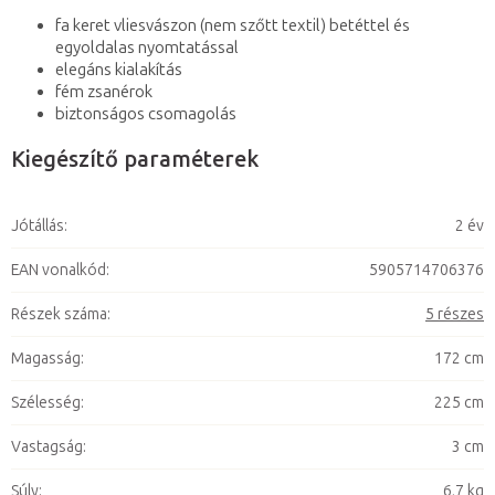
fa keret vliesvászon (nem szőtt textil) betéttel és
egyoldalas nyomtatással
elegáns kialakítás
fém zsanérok
biztonságos csomagolás
Kiegészítő paraméterek
Jótállás
:
2 év
EAN vonalkód
:
5905714706376
Részek száma
:
5 részes
Magasság
:
172 cm
Szélesség
:
225 cm
Vastagság
:
3 cm
Súly
:
6,7 kg