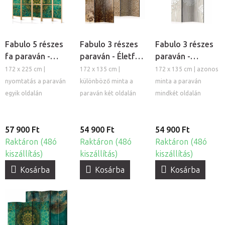
Fabulo 5 részes
Fabulo 3 részes
Fabulo 3 részes
fa paraván -
paraván - Életfa /
paraván -
Arany mandala
Barna mandalák
Virágos rét
172 x 225 cm |
172 x 135 cm |
172 x 135 cm | azonos
nyomtatás a paraván
különböző minta a
minta a paraván
egyik oldalán
paraván két oldalán
mindkét oldalán
57 900 Ft
54 900 Ft
54 900 Ft
Raktáron (48ó
Raktáron (48ó
Raktáron (48ó
kiszállítás)
kiszállítás)
kiszállítás)
Kosárba
Kosárba
Kosárba