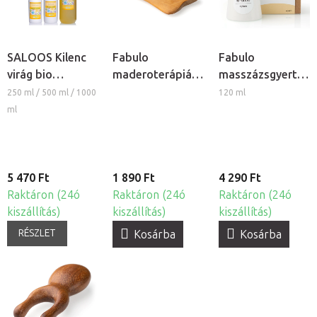
SALOOS Kilenc
Fabulo
Fabulo
virág bio
maderoterápiás
masszázsgyertya
masszázsolaj és
simítólap
- Ópium
250 ml / 500 ml / 1000
120 ml
testolaj
ml
5 470 Ft
1 890 Ft
4 290 Ft
Raktáron (24ó
Raktáron (24ó
Raktáron (24ó
kiszállítás)
kiszállítás)
kiszállítás)
RÉSZLET
Kosárba
Kosárba