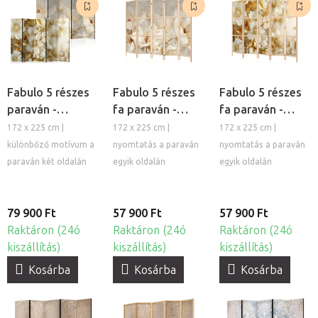
Fabulo 5 részes
Fabulo 5 részes
Fabulo 5 részes
paraván -
fa paraván -
fa paraván -
Elegáns virágok /
Elegáns virágok
Arany virágok
172 x 225 cm |
172 x 225 cm |
172 x 225 cm |
Arany virágok
különbőző motívum a
nyomtatás a paraván
nyomtatás a paraván
paraván két oldalán
egyik oldalán
egyik oldalán
79 900 Ft
57 900 Ft
57 900 Ft
Raktáron (24ó
Raktáron (24ó
Raktáron (24ó
kiszállítás)
kiszállítás)
kiszállítás)
Kosárba
Kosárba
Kosárba