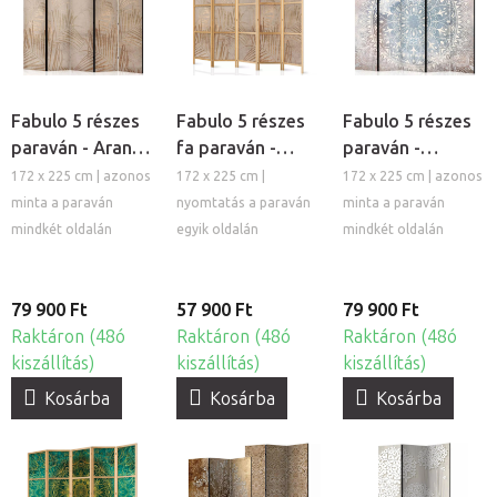
Fabulo 5 részes
Fabulo 5 részes
Fabulo 5 részes
paraván - Arany
fa paraván -
paraván -
pálmák
Arany pálmák
Mandala
172 x 225 cm | azonos
172 x 225 cm |
172 x 225 cm | azonos
minta a paraván
nyomtatás a paraván
minta a paraván
mindkét oldalán
egyik oldalán
mindkét oldalán
79 900 Ft
57 900 Ft
79 900 Ft
Raktáron (48ó
Raktáron (48ó
Raktáron (48ó
kiszállítás)
kiszállítás)
kiszállítás)
Kosárba
Kosárba
Kosárba