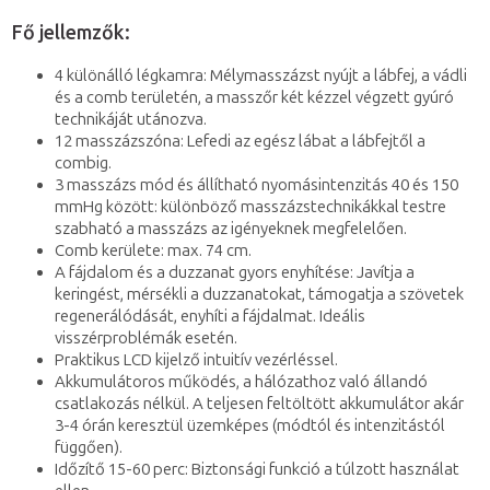
Fő jellemzők:
4 különálló légkamra: Mélymasszázst nyújt a lábfej, a vádli
és a comb területén, a masszőr két kézzel végzett gyúró
technikáját utánozva.
12 masszázszóna: Lefedi az egész lábat a lábfejtől a
combig.
3 masszázs mód és állítható nyomásintenzitás 40 és 150
mmHg között: különböző masszázstechnikákkal testre
szabható a masszázs az igényeknek megfelelően.
Comb kerülete: max. 74 cm.
A fájdalom és a duzzanat gyors enyhítése: Javítja a
keringést, mérsékli a duzzanatokat, támogatja a szövetek
regenerálódását, enyhíti a fájdalmat. Ideális
visszérproblémák esetén.
Praktikus LCD kijelző intuitív vezérléssel.
Akkumulátoros működés, a hálózathoz való állandó
csatlakozás nélkül. A teljesen feltöltött akkumulátor akár
3-4 órán keresztül üzemképes (módtól és intenzitástól
függően).
Időzítő 15-60 perc: Biztonsági funkció a túlzott használat