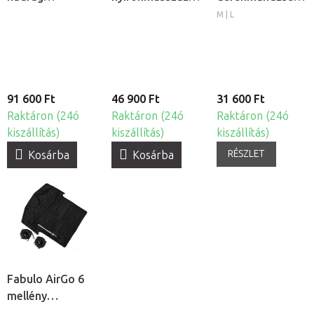
mandzsetta, 6
gép
6 kamrás
M | L
kamrás
91 600 Ft
46 900 Ft
31 600 Ft
Raktáron (24ó
Raktáron (24ó
Raktáron (24ó
kiszállítás)
kiszállítás)
kiszállítás)
RÉSZLET
Kosárba
Kosárba
Fabulo AirGo 6
mellény
mandzsetta, 6