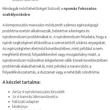
Mindegyik mód lehetőséget biztosít a
nyomás fokozatos
szabályozására
.
A kompressziós masszázs módszerét számos egészségügyi
probléma esetén alkalmazzák, beleértve a keringési és
nyirokrendszeri problémákat is. A nyirokrendszer feladata, hogy a
nyirok segítségével eltávolítsa a szervezetből a káros anyagokat.
Az egészségtelen életmód következtében, mint például a nem
megfelelő étrend, folyadékbevitel vagy mozgáshiány miatt, a
nyirokrendszer működése elégtelenné válik. Ennek következtében
problémák alakulhatnak ki, mint például a narancsbőr, a
folyadékvisszatartás, a duzzanat vagy a nehézláb szindróma.
A készlet tartalma:
AirGo 4 nyirokmasszázs készülék
2x 4-kamrás lábmandzsetta
hálózati adapter
kézikönyv