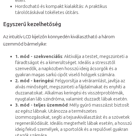
ellen.
Hordozható és kompakt kialakítás: A praktikus
tárolótáskával tökéletes útitárs.
Egyszerű kezelhetőség
Az intuitív LCD kijelzőn könnyedén kiválasztható a három
üzemmód bármelyike:
1. mód - szekvenciális
: Aktiválja a testet, megszünteti a
fáradtságot és a kimerültséget. Ideális a stressztől
szenvedők, a napközben hosszú ideig ácsorgók és a
gyakran magas sarkú cipőt viselő hölgyek számára.
2. mód - keringési
: Felgyorsítja a véráramlást, javítja az
alvás minőségét, megszünteti a fájdalmakat és enyhíti a
duzzanatokat. Alkalmas keringési és visszérproblémák,
nyugtalan láb szindróma, valamint duzzadt lábak esetén.
3. mód - teljes üzemmód
: Mély gyúró masszázst biztosít
az egész lábnak. Utánozza a természetes
izommozgásokat, segíti a tejsavkiválasztást és a szövetek
regenerálódását. Ideális megterhelt lábak esetén, a hosszú
ideig fekvő személyek, a sportolók és a repülővel gyakran
utazók számára.