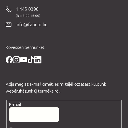
b
1 445 0390
l
é
info@fabulo.hu
c
Kövessen bennünket
Adja meg az e-mail címét, és mi tájékoztatást küldünk
webáruházunk új termékeiről.
E-mail