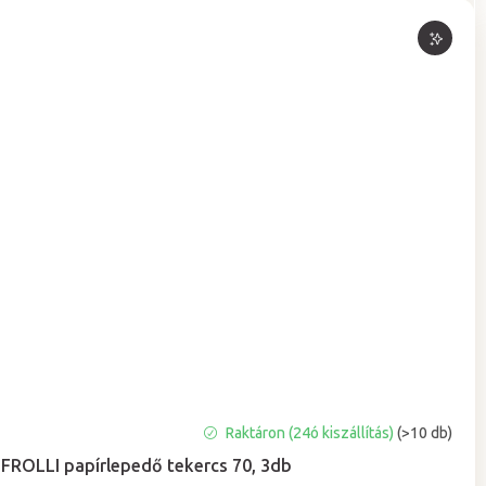
A
Raktáron (24ó kiszállítás)
(>10 db)
termék
FROLLI papírlepedő tekercs 70, 3db
átlagos