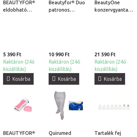
BEAUTYFOR®
Beautyfor® Duo
BeautyOne
eldobható
patronos
konzervgyanta
nyirokmasszázs
gyantamelegítő
melegítő
nadrág -
egyszerhasználatos,
10db
5 390 Ft
10 990 Ft
21 590 Ft
Raktáron (24ó
Raktáron (24ó
Raktáron (24ó
kiszállítás)
kiszállítás)
kiszállítás)
Kosárba
Kosárba
Kosárba
BEAUTYFOR®
Quirumed
Tartalék fej