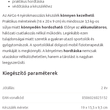
praktikus hordtáska
védőtáska a készülékhez
Az AirGo 4 nyirokmasszázs készülék
könnyen kezelhető
.
Praktikus méreteinek (16 x 20 x 9 cm) és mindössze 3,5 kg-os
súlya miatt
könnyedén hordozható
. Előnye az
akkumulátoros
,
hálózati csatlakozás nélkül működés. Leginkább ezen
tulajdonságai miatt szeretik a gyakran utazó sportolók és
gyógytornászok. A sportolókkal dolgozó mobil fizioterapeuták
munkáját is megkönnyíti. A kényelmes
hordtáska
nemcsak
utazáskor nélkülözhetetlen, hanem a tárolást is nagyban
leegyszerűsíti.
Kiegészítő paraméterek
Jótállás
:
2 év
EAN vonalkód
:
8586026825152
Készülék mérete
:
19 x 15,5 x 9,5 cm