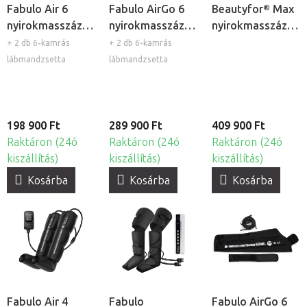
Fabulo Air 6
Fabulo AirGo 6
Beautyfor® Max
nyirokmasszázs
nyirokmasszázs
nyirokmasszázs
készülék, 6
készülék, 6
gép
+ 2 db 6-kamrás
+ 2 db 6-kamrás
kamrás
kamrás
lábmandzsetta
lábmandzsetta
198 900 Ft
289 900 Ft
409 900 Ft
Raktáron (24ó
Raktáron (24ó
Raktáron (24ó
kiszállítás)
kiszállítás)
kiszállítás)
Kosárba
Kosárba
Kosárba
Fabulo Air 4
Fabulo
Fabulo AirGo 6