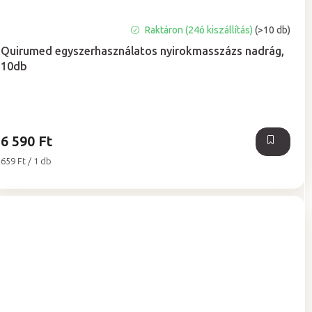
A
Raktáron (24ó kiszállítás)
(>10 db)
termék
Quirumed egyszerhasználatos nyirokmasszázs nadrág,
átlagos
10db
értékelése
5-
ből
5,0
csillag.
6 590 Ft
Egységár:
659 Ft / 1 db