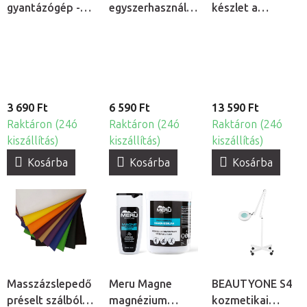
gyantázógép -
egyszerhasználatos
készlet a
patronos
nyirokmasszázs
Hydrogen H2+
gyantamelegítő
nadrág, 10db
6v1 kozmetikai
készülékhez
3 690 Ft
6 590 Ft
13 590 Ft
Raktáron (24ó
Raktáron (24ó
Raktáron (24ó
kiszállítás)
kiszállítás)
kiszállítás)
Kosárba
Kosárba
Kosárba
Masszázslepedő
Meru Magne
BEAUTYONE S4
préselt szálból,
magnézium
kozmetikai