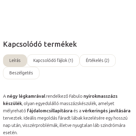
Kérdés
Kapcsolódó termékek
Leírás
Kapcsolódó fájlok (1)
Értékelés (2)
Beszélgetés
A
négy légkamrával
rendelkező Fabulo
nyirokmasszázs
készülék
, olyan egyedülálló masszázskészülék, amelyet
mélyreható
fájdalomcsillapításra
és a
vérkeringés javítására
terveztek. Ideális megoldás fáradt lábak kezelésére egy hosszú
nap után, visszérproblémák, illetve nyugtalan láb szindrómára
esetén.