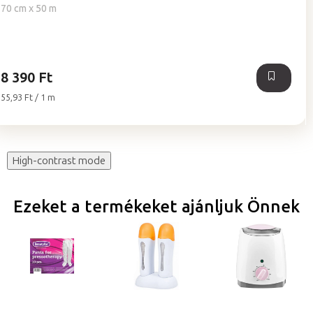
értékelése
70 cm x 50 m
5-
ből
5,0
csillag.
8 390 Ft
Egységár:
55,93 Ft / 1 m
High-contrast mode
Ezeket a termékeket ajánljuk Önnek