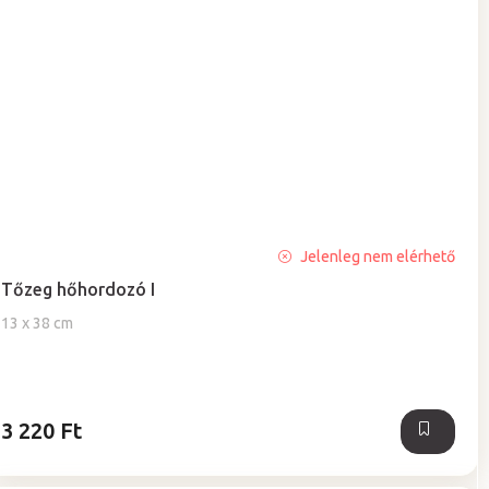
A
Jelenleg nem elérhető
termék
Tőzeg hőhordozó I
átlagos
értékelése
13 x 38 cm
5-
ből
5,0
csillag.
3 220 Ft