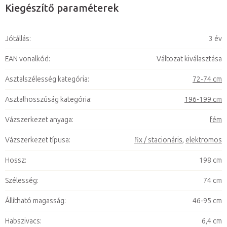
Kiegészítő paraméterek
Jótállás
:
3 év
EAN vonalkód
:
Változat kiválasztása
Asztalszélesség kategória
:
72-74 cm
Asztalhosszúság kategória
:
196-199 cm
Vázszerkezet anyaga
:
fém
Vázszerkezet típusa
:
fix / stacionáris
,
elektromos
Hossz
:
198 cm
Szélesség
:
74 cm
Állítható magasság
:
46-95 cm
Habszivacs
:
6,4 cm