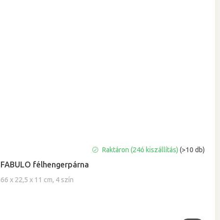
A
Raktáron (24ó kiszállítás)
(>10 db)
termék
FABULO félhengerpárna
átlagos
értékelése
66 x 22,5 x 11 cm, 4 szín
5-
ből
5,0
csillag.