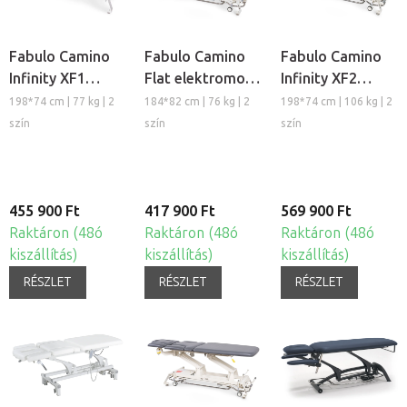
Fabulo Camino
Fabulo Camino
Fabulo Camino
Infinity XF1
Flat elektromos
Infinity XF2
elektromos
masszázságy
elektromos
198*74 cm | 77 kg | 2
184*82 cm | 76 kg | 2
198*74 cm | 106 kg | 2
masszázságy
masszázságy
szín
szín
szín
455 900 Ft
417 900 Ft
569 900 Ft
Raktáron (48ó
Raktáron (48ó
Raktáron (48ó
kiszállítás)
kiszállítás)
kiszállítás)
RÉSZLET
RÉSZLET
RÉSZLET