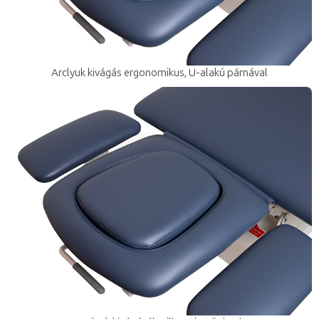
Arclyuk kivágás ergonomikus, U-alakú párnával