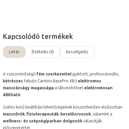
Kérdés
Kapcsolódó termékek
Leírás
Értékelés (4)
Beszélgetés
A csúcsminőségű
fém szerkezettel
gyártott, professzionális,
kétrészes
Fabulo Camino BasePro XB3
elektromos
masszázságy magassága
a lábvezérlővel
elektromosan
állítható
.
Széles körű beállítási lehetőségeinek köszönhetően elsősorban
masszőrök
,
fizioterapeuták
,
kezelőorvosok
, valamint a
wellness- és szépségiparban dolgozók
választják
előszeretettel.