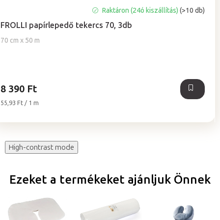
A
Raktáron (24ó kiszállítás)
(>10 db)
termék
FROLLI papírlepedő tekercs 70, 3db
átlagos
értékelése
70 cm x 50 m
5-
ből
5,0
csillag.
8 390 Ft
Egységár:
55,93 Ft / 1 m
High-contrast mode
Ezeket a termékeket ajánljuk Önnek