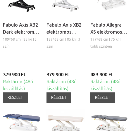
Fabulo Axis XB2
Fabulo Axis XB2
Fabulo Allegra
Dark elektromos
elektromos
XS elektromos
masszázságy
masszázságy
masszázságy
189*68 cm | 85 kg | 3
189*68 cm | 85 kg | 3
197*68 cm | 75 kg |
szín
szín
több színben
379 900 Ft
379 900 Ft
483 900 Ft
Raktáron (48ó
Raktáron (48ó
Raktáron (48ó
kiszállítás)
kiszállítás)
kiszállítás)
RÉSZLET
RÉSZLET
RÉSZLET