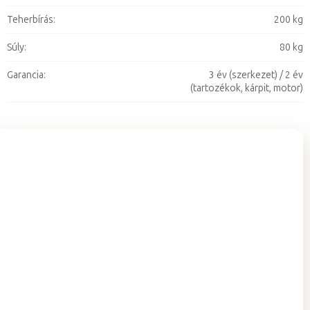
Teherbírás
:
200 kg
Súly
:
80 kg
Garancia
:
3 év (szerkezet) / 2 év
(tartozékok, kárpit, motor)