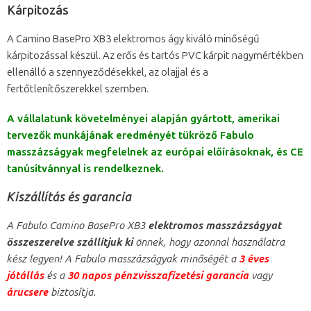
Kárpitozás
A Camino BasePro XB3 elektromos ágy kiváló minőségű
kárpitozással készül. Az erős és tartós PVC kárpit nagymértékben
ellenálló a szennyeződésekkel, az olajjal és a
fertőtlenítőszerekkel szemben.
A vállalatunk követelményei alapján gyártott, amerikai
tervezők munkájának eredményét tükröző Fabulo
masszázságyak megfelelnek az európai előírásoknak, és CE
tanúsítvánnyal is rendelkeznek.
Kiszállítás és garancia
A Fabulo Camino BasePro XB3
elektromos masszázságyat
összeszerelve szállítjuk ki
önnek, hogy azonnal használatra
kész legyen! A Fabulo masszázságyak minőségét a
3 éves
jótállás
és a
30 napos pénzvisszafizetési garancia
vagy
árucsere
biztosítja.