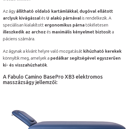
Az ágy
állítható oldalsó kartámlákkal
,
dugóval ellátott
arclyuk kivágással
és
U alakú párnával
is rendelkezik. A
speciálisan kialakított
ergonomikus párna
tökéletesen
illeszkedik az archoz
és
maximális kényelmet biztosít
a
páciens számára.
Az ágynak a kívánt helyre való mozgatását
kihúzható kerekek
könnyítik meg, amelyek a
pedálkar segítségével egyszerűen
ki- és visszahúzhatók
.
A Fabulo Camino BasePro XB3 elektromos
masszázságy jellemzői: