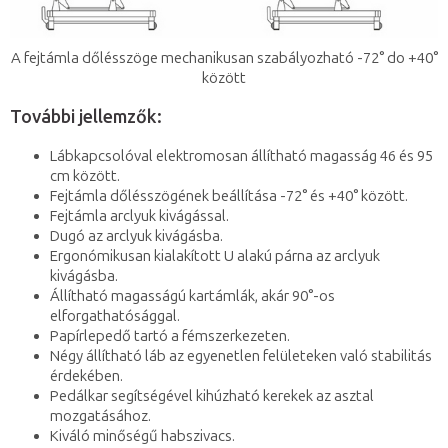
A fejtámla dőlésszöge mechanikusan szabályozható -72° do +40°
között
További jellemzők:
Lábkapcsolóval elektromosan állítható magasság 46 és 95
cm között.
Fejtámla dőlésszögének beállítása -72° és +40° között.
Fejtámla arclyuk kivágással.
Dugó az arclyuk kivágásba.
Ergonómikusan kialakított U alakú párna az arclyuk
kivágásba.
Állítható magasságú kartámlák, akár 90°-os
elforgathatósággal.
Papírlepedő tartó a fémszerkezeten.
Négy állítható láb az egyenetlen felületeken való stabilitás
érdekében.
Pedálkar segítségével kihúzható kerekek az asztal
mozgatásához.
Kiváló minőségű habszivacs.