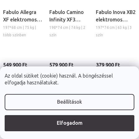
Fabulo Allegra
Fabulo Camino
Fabulo Inova XB2
XF elektromos
Infinity XF3
elektromos
masszázságy
elektromos
masszázságy
197*68 cm | 75 kg |
198*74 cm | 74 kg | 2
197*74 cm | 63 kg | 3
masszázságy
több színben
szín
szín
549 900 Ft
579 900 Ft
379 900 Ft
Raktáron (48ó
Raktáron (48ó
Raktáron (48ó
Az oldal sütiket (cookie) használ. A böngészéssel
kiszállítás)
kiszállítás)
kiszállítás)
elfogadja használatukat.
RÉSZLET
RÉSZLET
RÉSZLET
Beállítások
Elfogadom