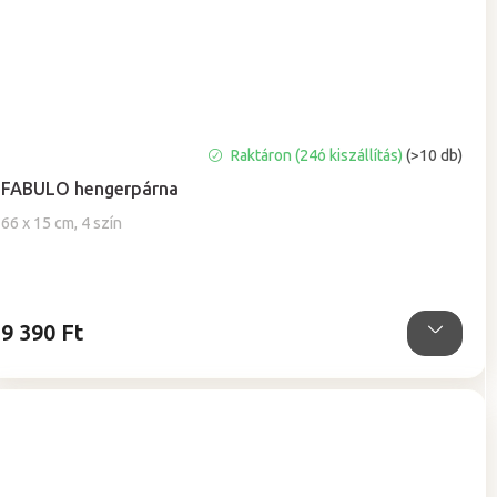
A
Raktáron (24ó kiszállítás)
(>10 db)
termék
FABULO hengerpárna
átlagos
értékelése
66 x 15 cm, 4 szín
5-
ből
5,0
csillag.
9 390 Ft