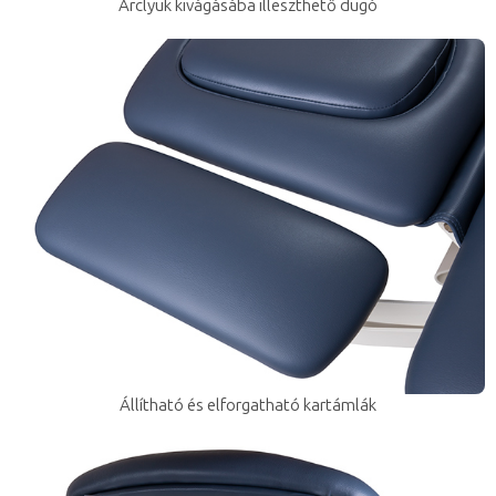
Arclyuk kivágásába illeszthető dugó
Állítható és elforgatható kartámlák