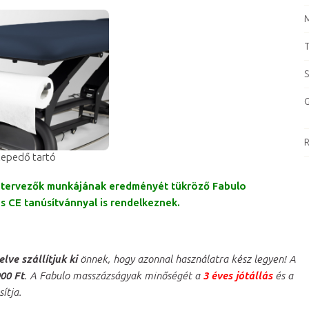
M
T
S
G
R
lepedő tartó
ai tervezők munkájának eredményét tükröző Fabulo
 CE tanúsítvánnyal is rendelkeznek.
ve szállítjuk ki
önnek, hogy azonnal használatra kész legyen! A
00 Ft
. A Fabulo masszázságyak minőségét a
3 éves jótállás
és a
sítja.