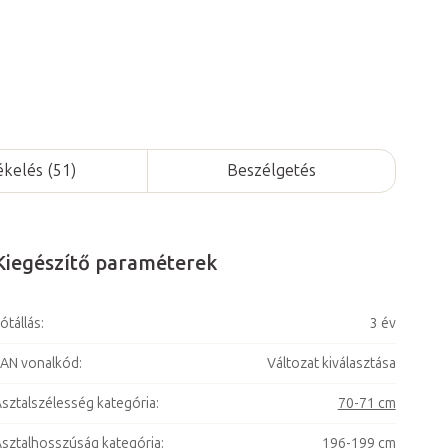
ékelés (51)
Beszélgetés
Kiegészítő paraméterek
ótállás
:
3 év
AN vonalkód
:
Változat kiválasztása
sztalszélesség kategória
:
70-71 cm
sztalhosszúság kategória
:
196-199 cm