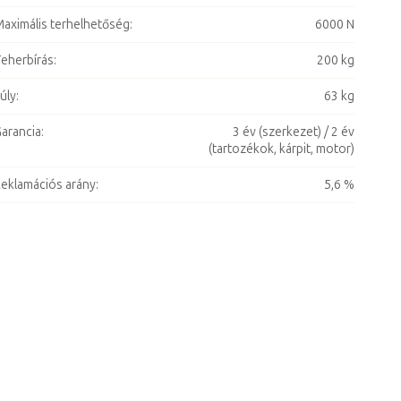
aximális terhelhetőség
:
6000 N
eherbírás
:
200 kg
úly
:
63 kg
arancia
:
3 év (szerkezet) / 2 év
(tartozékok, kárpit, motor)
eklamációs arány
:
5,6 %