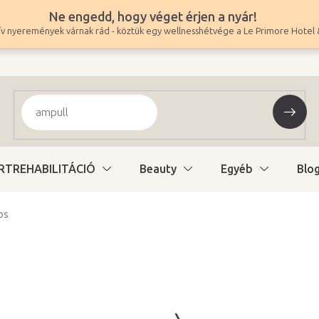
Ne engedd, hogy véget érjen a nyár!
v nyeremények várnak rád - köztük egy wellnesshétvége a Le Primore Hotel 
RTREHABILITÁCIÓ
Beauty
Egyéb
Blo
os
379 900 Ft
299 134 Ft ÁFA nélkül
Egységár:
Változat kiválasztás