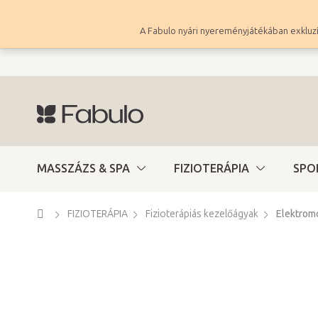
Ugrás
a
A Fabulo nyári nyereményjátékában exkluzí
fő
tartalomhoz
MASSZÁZS & SPA
FIZIOTERÁPIA
SPO
Kezdőlap
FIZIOTERÁPIA
Fizioterápiás kezelőágyak
Elektrom