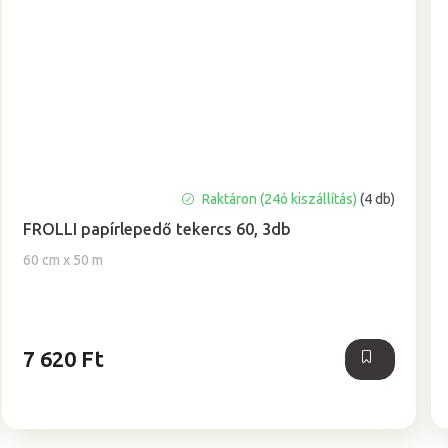
A
Raktáron (24ó kiszállítás)
(4 db)
termék
FROLLI papírlepedő tekercs 60, 3db
átlagos
értékelése
60 cm x 50 m
5-
ből
4,9
csillag.
7 620 Ft