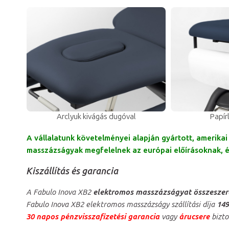
Arclyuk kivágás dugóval
Papír
A vállalatunk követelményei alapján gyártott, amerik
masszázságyak megfelelnek az európai előírásoknak, és
Kiszállítás és garancia
A Fabulo Inova XB2
elektromos masszázságyat összeszerel
Fabulo Inova XB2 elektromos masszázságy szállítási díja
149
30 napos pénzvisszafizetési garancia
vagy
árucsere
bizto