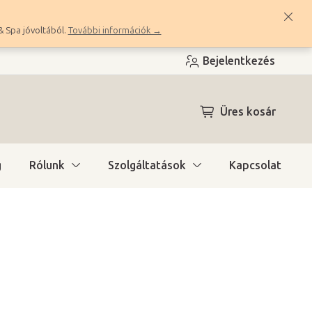
& Spa jóvoltából.
További információk →
Bejelentkezés
KOSÁR
Üres kosár
g
Rólunk
Szolgáltatások
Kapcsolat
a