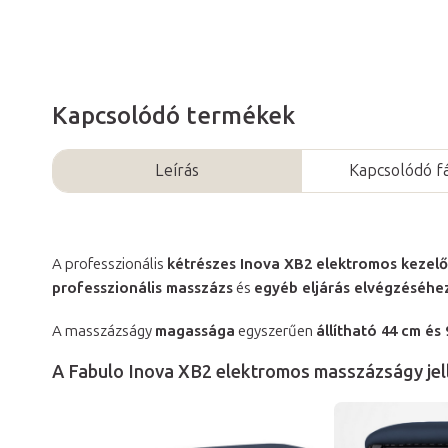
Kapcsolódó termékek
Leírás
Kapcsolódó fá
A professzionális
kétrészes Inova XB2 elektromos kezel
professzionális masszázs
és
egyéb eljárás elvégzéséhe
A masszázságy
magassága
egyszerűen
állítható 44 cm és
A Fabulo Inova XB2 elektromos masszázságy jel