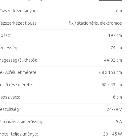
ázszerkezet anyaga
:
fém
ázszerkezet típusa
:
fix / stacionáris
,
elektromos
Hossz
:
197 cm
zélesség
:
74 cm
agasság (állítható)
:
44-92 cm
ekvőfelület mérete
:
68 x 153 cm
első rész mérete
:
68 x 43 cm
abszivacs
:
6 cm
eszültség
:
24-29 V
aximális áramerősség
:
5 A
otor teljesítménye
:
120-145 W