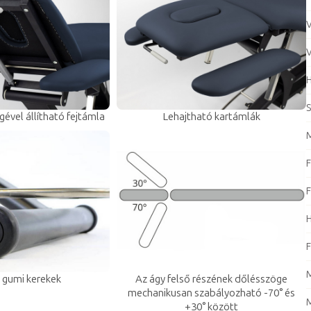
V
V
S
ével állítható fejtámla
Lehajtható kartámlák
M
F
F
H
F
M
 gumi kerekek
Az ágy felső részének dőlésszöge
mechanikusan szabályozható -70° és
M
+30° között