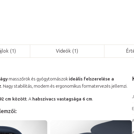
jlok (1)
Videók (1)
Ért
őágy
masszőrök és gyógytornászok
ideális felszerelése a
z
. Nagy stabilitás, modern és ergonomikus formatervezés jellemzi.
J
 92 cm között
. A
habszivacs vastagsága 6 cm
.
E
lemzői:
A
A