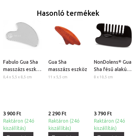
Hasonló termékek
Fabulo Gua Sha
Gua Sha
NonDolens® Gua
masszázs eszköz
masszázs eszköz
Sha fésű alakú
- Rozsdamentes
masszázs eszköz
0,4 x 5,5 x 8,5 cm
11 x 5,5 cm
8 x 10,5 cm
acél
- Bivalyszarv
3 900 Ft
2 290 Ft
3 790 Ft
Raktáron (24ó
Raktáron (24ó
Raktáron (24ó
kiszállítás)
kiszállítás)
kiszállítás)