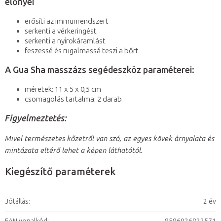
előnyei
erősíti az immunrendszert
serkenti a vérkeringést
serkenti a nyirokáramlást
feszessé és rugalmassá teszi a bőrt
A Gua Sha masszázs segédeszköz paraméterei:
méretek: 11 x 5 x 0,5 cm
csomagolás tartalma: 2 darab
Figyelmeztetés:
Mivel természetes kőzetről van szó, az egyes kövek árnyalata és
mintázata eltérő lehet a képen láthatótól.
Kiegészítő paraméterek
Jótállás
:
2 év