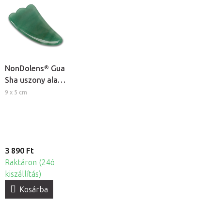
NonDolens® Gua
Sha uszony alakú
masszázskő -
9 x 5 cm
Aventurin
3 890 Ft
Raktáron (24ó
kiszállítás)
Kosárba