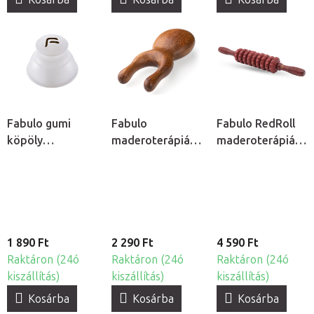
Fabulo gumi
Fabulo
Fabulo RedRoll
köpöly
maderoterápiás
maderoterápiás
masszázshoz
bogár
henger
fogantyúval
1 890 Ft
2 290 Ft
4 590 Ft
Raktáron (24ó
Raktáron (24ó
Raktáron (24ó
kiszállítás)
kiszállítás)
kiszállítás)
Kosárba
Kosárba
Kosárba