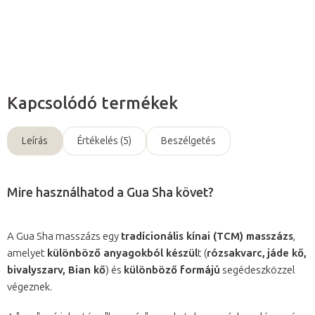
Kérdés
Kapcsolódó termékek
Leírás
Értékelés (5)
Beszélgetés
Mire használhatod a Gua Sha követ?
A Gua Sha masszázs egy
tradícionális kínai (TCM) masszázs
,
amelyet
különböző anyagokból készül
t (
rózsakvarc,
jáde kő,
bivalyszarv, Bian kő
) és
különböző formájú
segédeszközzel
végeznek.