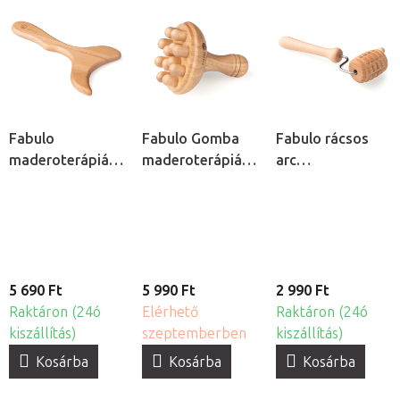
Fabulo
Fabulo Gomba
Fabulo rácsos
maderoterápiás
maderoterápiás
arc
uszony
masszázseszköz
maderoterápiás
henger
5 690 Ft
5 990 Ft
2 990 Ft
Raktáron (24ó
Elérhető
Raktáron (24ó
kiszállítás)
szeptemberben
kiszállítás)
Kosárba
Kosárba
Kosárba