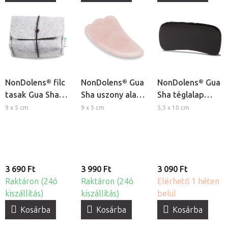
NonDolens® filc
NonDolens® Gua
NonDolens® Gua
tasak Gua Sha
Sha uszony alakú
Sha téglalap
masszázs
masszázskő -
alakú masszázs
9 x 5 cm
9 x 5 cm
5,5 x 10 cm
eszközök
Rózsakvarc
eszköz -
tárolására
Bivalyszarv
3 690 Ft
3 990 Ft
3 090 Ft
Raktáron (24ó
Raktáron (24ó
Elérhető 1 héten
kiszállítás)
kiszállítás)
belül
Kosárba
Kosárba
Kosárba