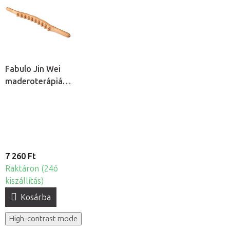
Fabulo Jin Wei
maderoterápiás
masszázseszköz
7 260 Ft
Raktáron (24ó
kiszállítás)
Kosárba
High-contrast mode