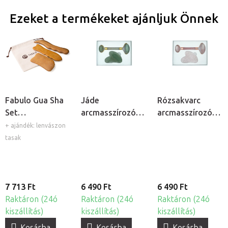
Ezeket a termékeket ajánljuk Önnek
Fabulo Gua Sha
Jáde
Rózsakvarc
Set
arcmasszírozó
arcmasszírozó
maderoterápiás
roller és Gua Sha
roller és Gua Sha
+ ajándék: lenvászon
masszázseszköz
szett
szett
tasak
készlet, 3db
7 713 Ft
6 490 Ft
6 490 Ft
Raktáron (24ó
Raktáron (24ó
Raktáron (24ó
kiszállítás)
kiszállítás)
kiszállítás)
Kosárba
Kosárba
Kosárba