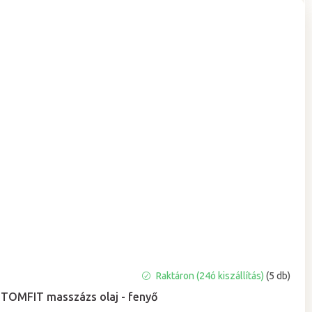
A
Raktáron (24ó kiszállítás)
(5 db)
termék
TOMFIT masszázs olaj - fenyő
átlagos