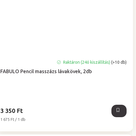
A
Raktáron (24ó kiszállítás)
(>10 db)
termék
FABULO Pencil masszázs lávakövek, 2db
átlagos
értékelése
5-
ből
5,0
csillag.
3 350 Ft
Egységár:
1 675 Ft / 1 db