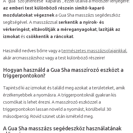
A "gua" szó jelentése "kaparás", ezzel utalva a módszer lényegére:
az emberi test különböző részein simító-kaparó
mozdulatokat végeznek
a Gua Sha masszázs segédeszköz
segítségével. A masszázzsal
serkentik a nyirok- és
vérkeringést
,
eltávolítják a méreganyagokat
,
lazítják az
izmokat
és
csökkentik a ráncokat
.
Használd nedves bőrre vagy a
természetes masszázsolajainkkal
,
akár arcmasszázshoz vagy a test különböző részeire!
Hogyan használd a Gua Sha masszírozó eszközt a
triggerpontokon?
Tapintsd ki az izmokat és találd meg azokat a területeket, amik
érzékenyebbek a nyomásra. A triggerpontoknál gyakran kis
csomókat is lehet érezni. A masszírozó eszközzel a
triggerpontokon lassan növeld a nyomást, körülbelül 30
másodpercig. Rövid szünet után ismételd meg.
A Gua Sha masszázs segédeszköz használatának