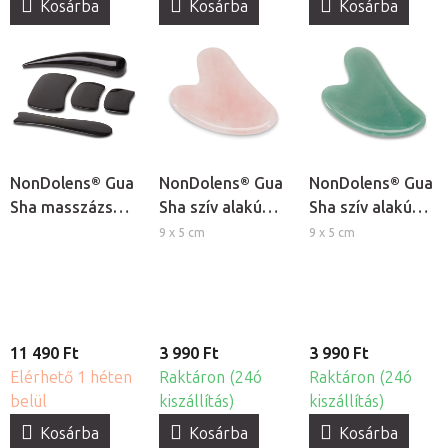
Kosárba
Kosárba
Kosárba
NonDolens® Gua
NonDolens® Gua
NonDolens® Gua
Sha masszázs
Sha szív alakú
Sha szív alakú
eszköz készlet -
masszázskő -
masszázskő -
9 x 5 cm
9 x 5 cm
Bivalyszarv
Rózsakvarc
Aventurin
11 490 Ft
3 990 Ft
3 990 Ft
Elérhető 1 héten
Raktáron (24ó
Raktáron (24ó
belül
kiszállítás)
kiszállítás)
Kosárba
Kosárba
Kosárba