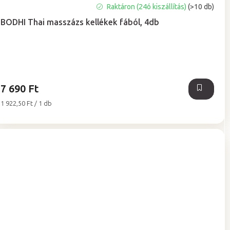
A
Raktáron (24ó kiszállítás)
(>10 db)
termék
BODHI Thai masszázs kellékek fából, 4db
átlagos
értékelése
5-
ből
5,0
csillag.
7 690 Ft
Egységár:
1 922,50 Ft / 1 db