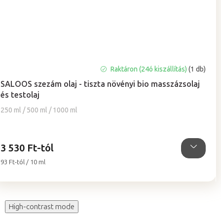
A
Raktáron (24ó kiszállítás)
(1 db)
termék
SALOOS szezám olaj - tiszta növényi bio masszázsolaj
átlagos
és testolaj
értékelése
5-
250 ml / 500 ml / 1000 ml
ből
5,0
csillag.
3 530 Ft-tól
Egységár:
93 Ft-tól / 10 ml
High-contrast mode