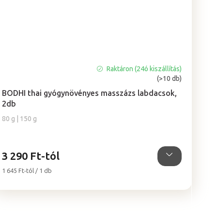
Raktáron (24ó kiszállítás)
A
(>10 db)
termék
átlagos
BODHI thai gyógynövényes masszázs labdacsok,
értékelése
2db
5-
80 g | 150 g
ből
5,0
csillag.
3 290 Ft-tól
Egységár:
1 645 Ft-tól / 1 db