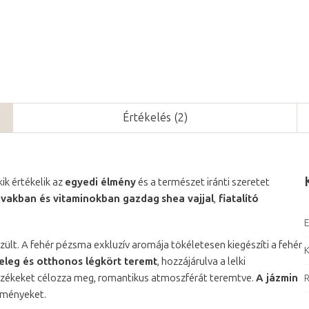
Értékelés (2)
ik értékelik az
egyedi élmény
és a természet iránti szeretet
avakban és vitaminokban gazdag
shea vajjal
,
fiatalító
E
zült. A fehér pézsma exkluzív aromája tökéletesen kiegészíti a fehér
K
eleg és otthonos légkört teremt
, hozzájárulva a lelki
rzékeket célozza meg, romantikus atmoszférát teremtve.
A jázmin
R
élményeket.