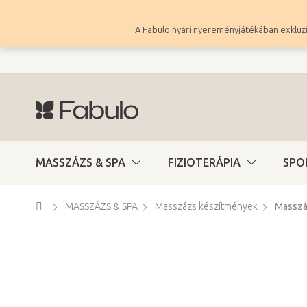
Ugrás
a
A Fabulo nyári nyereményjátékában exkluzí
fő
tartalomhoz
MASSZÁZS & SPA
FIZIOTERÁPIA
SPO
Kezdőlap
MASSZÁZS & SPA
Masszázs készítmények
Masszá