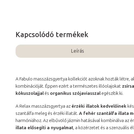
Kapcsolódó termékek
Leírás
A Fabulo masszázsgyertya kollekciót azoknak hozták létre, ak
kombinációját. Éppen ezért a természetes illóolajokat
zsírs
kókuszolajjal
és
organikus szójaviasszal
egészítik ki.
A Relax masszázsgyertya az
érzéki illatok kedvelőinek
kés
szantálfa meleg és érzéki illatát.
A fehér szantálfa illata
m
harmóniához. Az elbűvölő jázmin hatásával kombinálva az é
illata elősegíti a nyugalmat
, a közérzetet és a szenzuális 