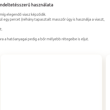
endeltetésszerű használata
 amíg elegendő viasz képződik.
elül egy percet (néhány tapasztalt masszőr úgy is használja a viaszt,
t.
ára a hatóanyagai pedig a bőr mélyebb rétegeibe is eljut.