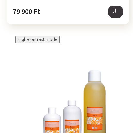
csillag.
79 900 Ft
High-contrast mode