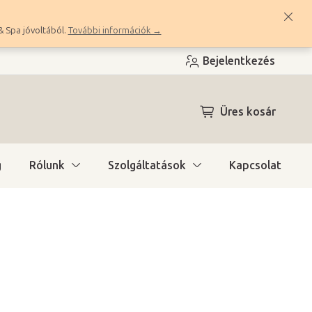
& Spa jóvoltából.
További információk →
Bejelentkezés
KOSÁR
Üres kosár
g
Rólunk
Szolgáltatások
Kapcsolat
ítás)
(>10 db)