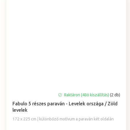
A
Raktáron (48ó kiszállítás)
(2 db)
termék
Fabulo 5 részes paraván - Levelek országa / Zöld
átlagos
levelek
értékelése
5-
172 x 225 cm | különbőző motívum a paraván két oldalán
ből
5,0