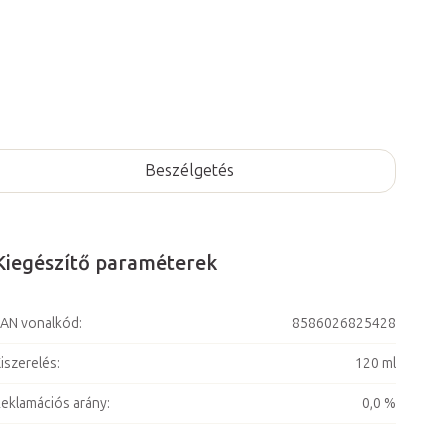
Beszélgetés
Kiegészítő paraméterek
AN vonalkód
:
8586026825428
iszerelés
:
120 ml
eklamációs arány
:
0,0 %