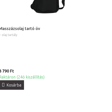
Masszázsolaj tartó öv
+ olaj tartály
3 790 Ft
Raktáron (24ó kiszállítás)
Kosárba