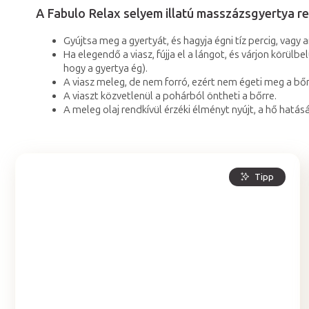
A Fabulo Relax selyem illatú masszázsgyertya r
Gyújtsa meg a gyertyát, és hagyja égni tíz percig, vagy
Ha elegendő a viasz, fújja el a lángot, és várjon körülb
hogy a gyertya ég).
A viasz meleg, de nem forró, ezért nem égeti meg a bőr
A viaszt közvetlenül a pohárból öntheti a bőrre.
A meleg olaj rendkívül érzéki élményt nyújt, a hő hatás
Tipp