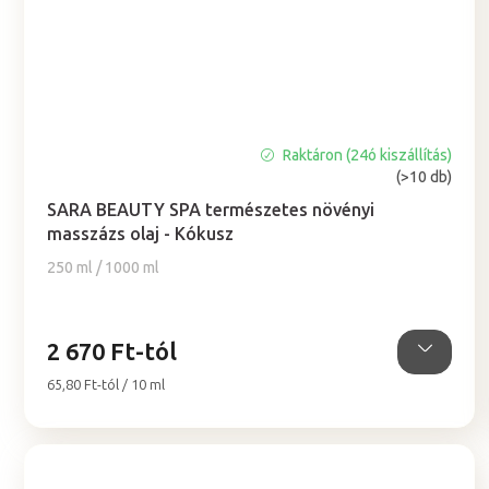
Raktáron (24ó kiszállítás)
A
(>10 db)
termék
átlagos
SARA BEAUTY SPA természetes növényi
értékelése
masszázs olaj - Kókusz
5-
250 ml / 1000 ml
ből
5,0
csillag.
2 670 Ft-tól
Egységár:
65,80 Ft-tól / 10 ml