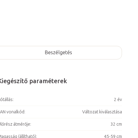
Beszélgetés
Kiegészítő paraméterek
ótállás
:
2 év
AN vonalkód
:
Változat kiválasztása
lőrész átmérője
:
32 cm
agasság (állítható)
:
45-59 cm