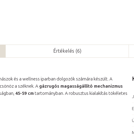
Értékelés (6)
ászok és a wellness iparban dolgozók számára készült. A
csönöz a széknek. A
gázrugós magasságállító mechanizmus
sságban,
45-59 cm
tartományban. A robusztus kialakítás tökéletes
J
E
Ü
M