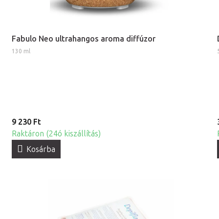
Fabulo Neo ultrahangos aroma diffúzor
130 ml
9 230 Ft
Raktáron (24ó kiszállítás)
Kosárba