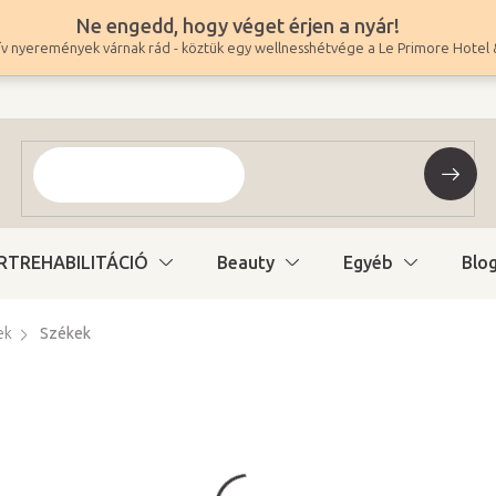
Ne engedd, hogy véget érjen a nyár!
v nyeremények várnak rád - köztük egy wellnesshétvége a Le Primore Hotel 
RTREHABILITÁCIÓ
Beauty
Egyéb
Blo
ek
Székek
23 900 Ft
18 819 Ft ÁFA nélkül
Egységár:
Változat kiválasztás