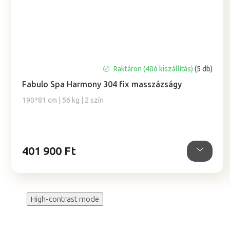
Raktáron (48ó kiszállítás)
(5 db)
Fabulo Spa Harmony 304 fix masszázságy
190*81 cm | 56 kg | 2 szín
401 900 Ft
High-contrast mode