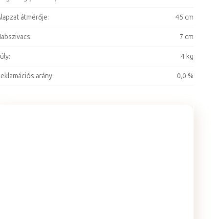
lapzat átmérője
:
45 cm
abszivacs
:
7 cm
úly
:
4 kg
eklamációs arány
:
0,0 %