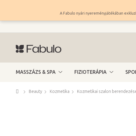
Ugrás
a
A Fabulo nyári nyereményjátékában exkluzí
fő
tartalomhoz
MASSZÁZS & SPA
FIZIOTERÁPIA
SPO
Kezdőlap
Beauty
Kozmetika
Kozmetikai szalon berendezés