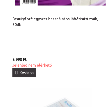
Beautyfor® egyszer használatos lábáztató zsák,
50db
3 990 Ft
Jelenleg nem elérhető
Kosárba