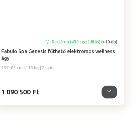
Raktáron (48ó kiszállítás)
(>10 db)
Fabulo Spa Genesis fűthető elektromos wellness
ágy
197*83 cm | 118 kg | 2 szín
1 090 500 Ft