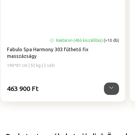
Raktáron (48ó kiszállítás)
(>10 db)
Fabulo Spa Harmony 303 fűthető fix
masszázságy
190*81 cm | 53 kg | 2 szín
463 900 Ft