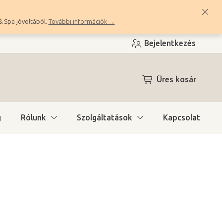
& Spa jóvoltából.
További információk →
Bejelentkezés
KOSÁR
Üres kosár
g
Rólunk
Szolgáltatások
Kapcsolat
a