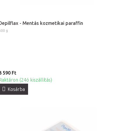
Depilflax - Mentás kozmetikai paraffin
500 g
3 590 Ft
Raktáron (24ó kiszállítás)
Kosárba