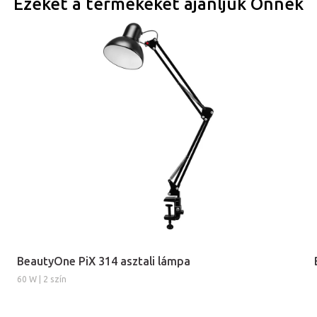
Ezeket a termékeket ajánljuk Önnek
BeautyOne PiX 314 asztali lámpa
60 W | 2 szín