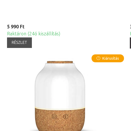
5 990 Ft
Raktáron (24ó kiszállítás)
RÉSZLET
Kiárusítás