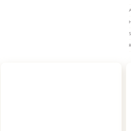
A
H
S
R