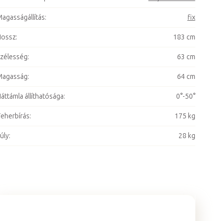
agasságállítás
:
fix
Hossz
:
183 cm
zélesség
:
63 cm
Magasság
:
64 cm
áttámla állíthatósága
:
0°-50°
eherbírás
:
175 kg
úly
:
28 kg