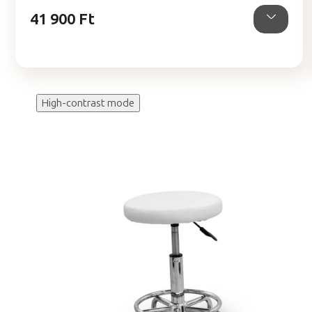
csillag.
41 900 Ft
High-contrast mode