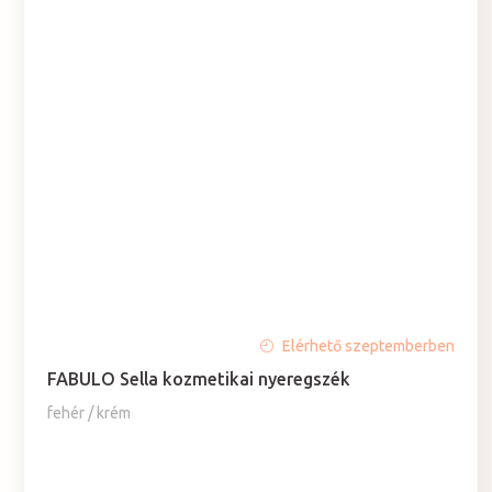
A
Elérhető szeptemberben
termék
FABULO Sella kozmetikai nyeregszék
átlagos
értékelése
fehér / krém
5-
ből
4,9