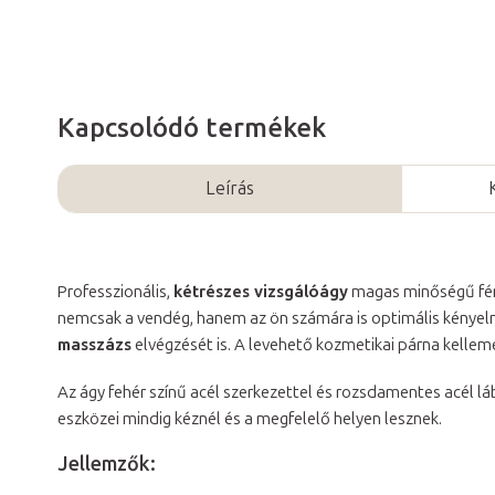
Kapcsolódó termékek
Leírás
Professzionális,
kétrészes vizsgálóágy
magas minőségű fém
nemcsak a vendég, hanem az ön számára is optimális kényelm
masszázs
elvégzését is. A levehető kozmetikai párna kellem
Az ágy fehér színű acél szerkezettel és rozsdamentes acél lá
eszközei mindig kéznél és a megfelelő helyen lesznek.
Jellemzők: