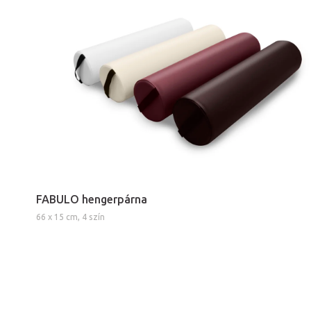
FABULO hengerpárna
66 x 15 cm, 4 szín