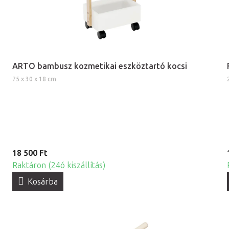
ARTO bambusz kozmetikai eszköztartó kocsi
75 x 30 x 18 cm
18 500 Ft
Raktáron (24ó kiszállítás)
Kosárba