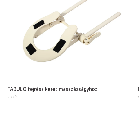
FABULO fejrész keret masszázságyhoz
2 szín