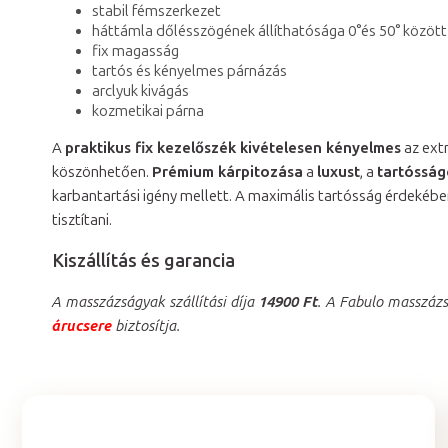
stabil fémszerkezet
háttámla dőlésszögének állíthatósága 0°és 50° között
fix magasság
tartós és kényelmes párnázás
arclyuk kivágás
kozmetikai párna
A
praktikus fix kezelőszék kivételesen kényelmes
az ext
köszönhetően.
Prémium kárpitozása
a
luxust
, a
tartósság
karbantartási igény mellett. A maximális tartósság érdekébe
tisztítani.
Kiszállítás és garancia
A masszázságyak szállítási díja
14900 Ft
. A Fabulo masszáz
árucsere
biztosítja.