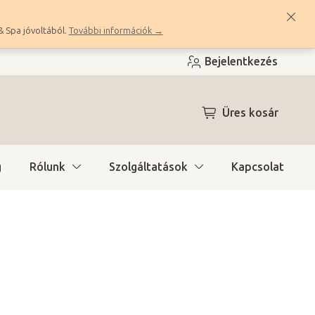
& Spa jóvoltából.
További információk →
Bejelentkezés
KOSÁR
Üres kosár
g
Rólunk
Szolgáltatások
Kapcsolat
a