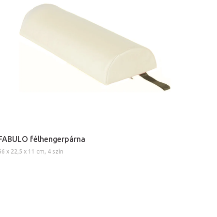
FABULO félhengerpárna
66 x 22,5 x 11 cm, 4 szín