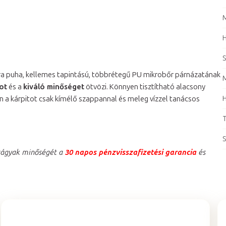
M
S
ra puha, kellemes tapintású, többrétegű PU mikrobőr párnázatának
ot
és a
kiváló minőséget
ötvözi. Könnyen tisztítható alacsony
n a kárpitot csak kímélő szappannal és meleg vízzel tanácsos
H
T
S
ságyak minőségét a
30 napos pénzvisszafizetési garancia
és