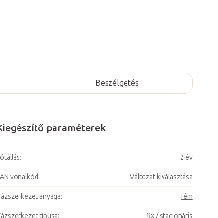
Beszélgetés
Kiegészítő paraméterek
ótállás
:
2 év
AN vonalkód
:
Változat kiválasztása
ázszerkezet anyaga
:
fém
ázszerkezet típusa
:
fix / stacionáris