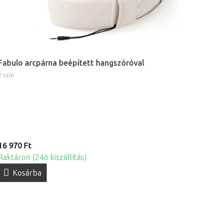
Fabulo arcpárna beépített hangszóróval
2 szín
16 970 Ft
Raktáron (24ó kiszállítás)
Kosárba