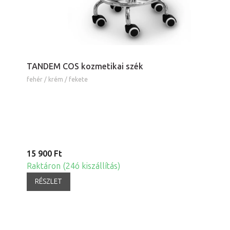
TANDEM COS kozmetikai szék
fehér / krém / fekete
15 900 Ft
Raktáron (24ó kiszállítás)
RÉSZLET