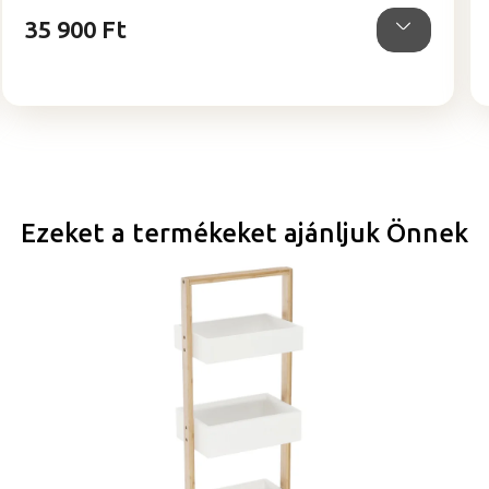
csillag.
35 900 Ft
Ezeket a termékeket ajánljuk Önnek