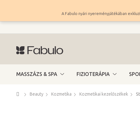
Ugrás
a
A Fabulo nyári nyereményjátékában exkluzí
fő
tartalomhoz
MASSZÁZS & SPA
FIZIOTERÁPIA
SPO
Kezdőlap
Beauty
Kozmetika
Kozmetikai kezelőszékek
St