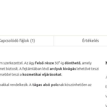
Kapcsolódó fájlok (1)
Értékelés
 szerkezettel. Az ágy
felső része
50°-ig
dönthető
, amely
et biztosít. A fejtámlában lévő
arclyuk kivágás
lehetővé teszi
esebbé teszi a
kozmetikai eljárásokat
.
J
bakkal rendelkezik. A
tágas alsó polc
nak köszönhetően az
E
V
V