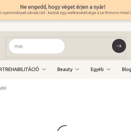
Ne engedd, hogy véget érjen a nyár!
v nyeremények várnak rád - köztük egy wellnesshétvége a Le Primore Hotel 
RTREHABILITÁCIÓ
Beauty
Egyéb
Blo
abil
137 600 Ft
108 346 Ft ÁFA nélkül
Egységár:
Változat kiválasztás