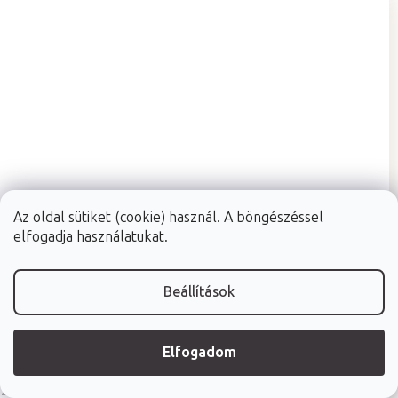
Az oldal sütiket (cookie) használ. A böngészéssel
elfogadja használatukat.
Beállítások
Raktáron (24ó kiszállítás)
(>10 db)
Elfogadom
Fabulo Ergo Deluxe fejrész keret masszázságyhoz
2 szín