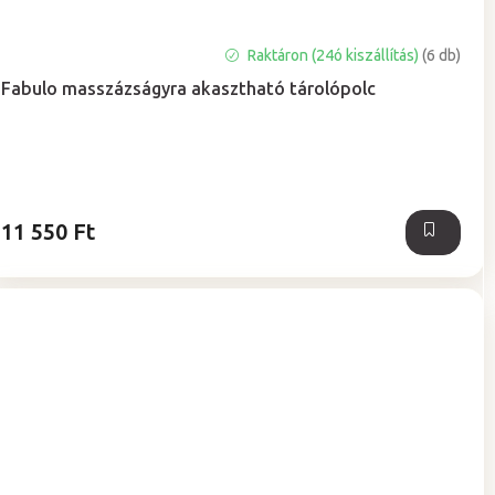
A
Raktáron (24ó kiszállítás)
(6 db)
termék
Fabulo masszázságyra akasztható tárolópolc
átlagos
értékelése
5-
ből
5,0
csillag.
11 550 Ft