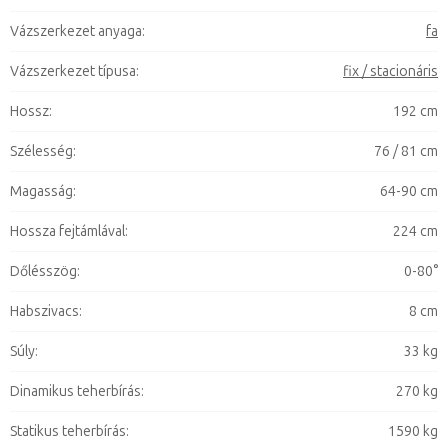
Vázszerkezet anyaga
:
fa
Vázszerkezet típusa
:
fix / stacionáris
Hossz
:
192 cm
Szélesség
:
76 / 81 cm
Magasság
:
64-90 cm
Hossza fejtámlával
:
224 cm
Dőlésszög
:
0-80°
Habszivacs
:
8 cm
Súly
:
33 kg
Dinamikus teherbírás
:
270 kg
Statikus teherbírás
:
1590 kg