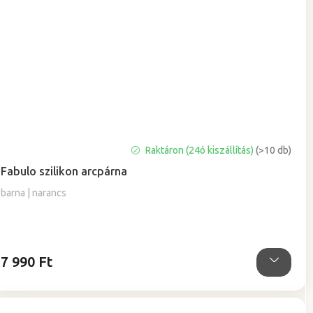
A
Raktáron (24ó kiszállítás)
(>10 db)
termék
Fabulo szilikon arcpárna
átlagos
értékelése
barna | narancs
5-
ből
5,0
csillag.
7 990 Ft