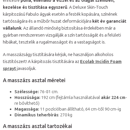
érintésre
puha, ellenálló a vízzel és az olajjal szemben,
kezelése és tisztítása egyszerű
. A Deluxe Skin-Touch
kárpitozású Fabulo ágyak esetén a festék kopására, színének
tartósságára és a műbőr huzat deformációjára
két év garanciát
vállalunk
. Az állandó minőség biztosítása érdekében már a
gyárban rendszeresen vizsgálják a szín tartósságát és a felületi
hibákat, tesztelik a rugalmasságot és a vastagságot is.
A masszázságy tisztítására kérjük, ne használjon alkoholos
tisztítószert! A kárpitozás tisztítására az
Ecolab Incidin Foam
sprayt
javasoljuk.
A masszázs asztal méretei
Szélessége:
76-81 cm.
Hosszúsága:
192 cm (fejtámla használatával
akár 224 cm
-
re bővíthető)
Magassága:
11 pozícióban állítható, 64 cm-től 90 cm-ig
Dinamikus teherbírás
: 270 kg
A masszázs asztal tartozékai