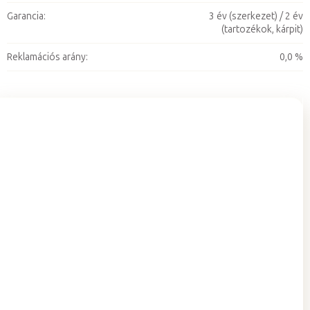
Garancia
:
3 év (szerkezet) / 2 év
(tartozékok, kárpit)
Reklamációs arány
:
0,0 %