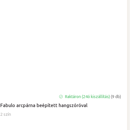
Raktáron (24ó kiszállítás)
(9 db)
Fabulo arcpárna beépített hangszóróval
2 szín