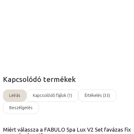
Ez a
fix masszázsasztal csúcsminőségű párnázat
tal,
kiegészítők
kel és kivételesen
nagy váz
zal
(192 x 76 cm)
rendelkezik, hogy minden vendég igényét kielégítse.
Részletes információ
Kérdés
Kapcsolódó termékek
Leírás
Kapcsolódó fájlok (1)
Értékelés (33)
Beszélgetés
Miért válassza a FABULO Spa Lux V2 Set favázas fix