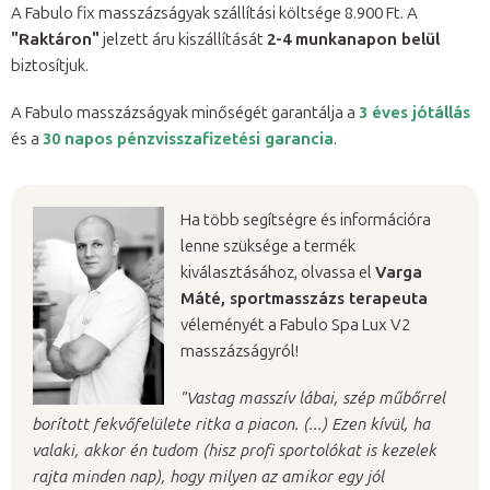
A Fabulo fix masszázságyak szállítási költsége 8.900 Ft. A
"Raktáron"
jelzett áru kiszállítását
2-4 munkanapon belül
biztosítjuk.
A Fabulo masszázságyak minőségét garantálja a
3 éves jótállás
és a
30 napos pénzvisszafizetési garancia
.
Ha több segítségre és információra
lenne szüksége a termék
kiválasztásához, olvassa el
Varga
Máté, sportmasszázs terapeuta
véleményét a Fabulo Spa Lux V2
masszázságyról!
"Vastag masszív lábai, szép műbőrrel
borított fekvőfelülete ritka a piacon. (...) Ezen kívül, ha
valaki, akkor én tudom (hisz profi sportolókat is kezelek
rajta minden nap), hogy milyen az amikor egy jól