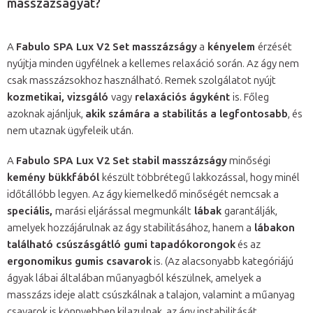
masszázságyat?
A
Fabulo SPA Lux V2 Set masszázságy
a
kényelem
érzését
nyújtja minden ügyfélnek a kellemes relaxáció során. Az ágy nem
csak masszázsokhoz használható. Remek szolgálatot nyújt
kozmetikai, vizsgáló
vagy
relaxációs ágyként
is. Főleg
azoknak ajánljuk,
akik számára a stabilitás a legfontosabb
, és
nem utaznak ügyfeleik után.
A
Fabulo SPA Lux V2 Set stabil masszázságy
minőségi
kemény bükkfából
készült többrétegű lakkozással, hogy minél
időtállóbb legyen. Az ágy kiemelkedő minőségét nemcsak a
speciális,
marási eljárással megmunkált
lábak
garantálják,
amelyek hozzájárulnak az ágy stabilitásához, hanem a
lábakon
található csúszásgátló gumi tapadókorongok
és az
ergonomikus gumis csavarok
is. (Az alacsonyabb kategóriájú
ágyak lábai általában műanyagból készülnek, amelyek a
masszázs ideje alatt csúszkálnak a talajon, valamint a műanyag
csavarok is könnyebben kilazulnak, az ágy instabilitását