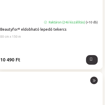
A
Raktáron (24ó kiszállítás)
(>10 db)
termék
Beautyfor® eldobható lepedő tekercs
átlagos
értékelése
80 cm x 150 m
5-
ből
5,0
csillag.
10 490 Ft