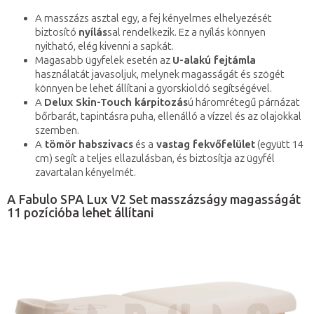
A masszázs asztal egy, a fej kényelmes elhelyezését
biztosító
nyílás
sal rendelkezik. Ez a nyílás könnyen
nyitható, elég kivenni a sapkát.
Magasabb ügyfelek esetén az
U-alakú fejtámla
használatát javasoljuk, melynek magasságát és szögét
könnyen be lehet állítani a gyorskioldó segítségével.
A
Delux Skin-Touch kárpitozás
ú háromrétegű párnázat
bőrbarát, tapintásra puha, ellenálló a vízzel és az olajokkal
szemben.
A
tömör habszivacs
és a
vastag fekvőfelület
(együtt 14
cm) segít a teljes ellazulásban, és biztosítja az ügyfél
zavartalan kényelmét.
A Fabulo SPA Lux V2 Set masszázságy magasságát
11 pozícióba lehet állítani