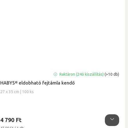
A
Raktáron (24ó kiszállítás)
(>10 db)
termék
HABYS® eldobható fejtámla kendő
átlagos
értékelése
27 x 35 cm | 100 ks
5-
ből
5,0
csillag.
4 790 Ft
Egységár: