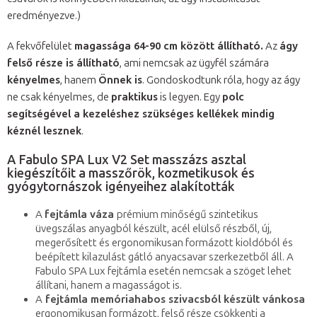
eredményezve.)
A fekvőfelület
magassága 64-90 cm között állítható.
Az
ágy
felső része is állítható
, ami nemcsak az ügyfél számára
kényelmes
, hanem
Önnek is
. Gondoskodtunk róla, hogy az ágy
ne csak kényelmes, de
praktikus
is legyen. Egy
polc
segítségével a kezeléshez szükséges kellékek mindig
kéznél lesznek
.
A Fabulo SPA Lux V2 Set masszázs asztal
kiegészítőit a masszőrök, kozmetikusok és
gyógytornászok igényeihez alakították
A
fejtámla váza
prémium minőségű szintetikus
üvegszálas anyagból készült, acél elülső részből, új,
megerősített és ergonomikusan formázott kioldóból és
beépített kilazulást gátló anyacsavar szerkezetből áll. A
Fabulo SPA Lux fejtámla esetén nemcsak a szöget lehet
állítani, hanem a magasságot is.
A
fejtámla memóriahabos szivacsból készült vánkosa
ergonomikusan formázott, felső része csökkenti a