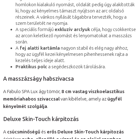
homlokon kialakuló nyomást, oldalát pedig úgy alakították
ki, hogy az kényelmes támaszt nyújtson az arc oldalsó
részeinek. A vánkos nyílását tágabbra tervezték, hogy a
szem területét ne nyomja.
A speciális formájú
exkluzív arclyuk
célja, hogy csökkentse
az arcon keletkező nyomást és lenyomatokat a masszázs
során.
A
fej alatti kartámla
nagyon stabil és elég nagy ahhoz,
hogy az ügyfél kezei kényelmesen pihenhessenek rajta a
kezelés teljes ideje alatt.
Praktikus polc
a segédeszközök tárolására.
A masszázságy habszivacsa
A Fabulo SPA Lux ágy tömör,
8 cm vastag
viszkoelasztikus
memóriahabos szivaccsal
van kibélelve, amely az
ügyfél
kényelmét szolgálja
.
Deluxe Skin-Touch kárpitozás
A
csúcsminőségű
és
erős
Deluxe Skin-Touch kárpitozás