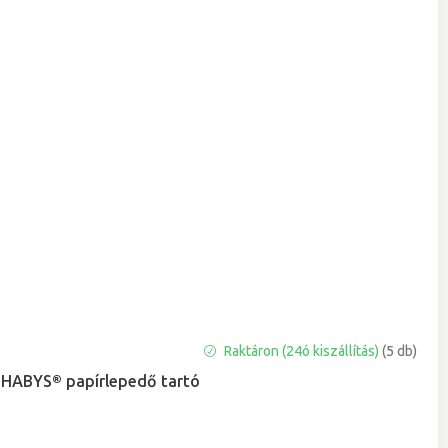
A
Raktáron (24ó kiszállítás)
(5 db)
termék
HABYS® papírlepedő tartó
átlagos
értékelése
5-