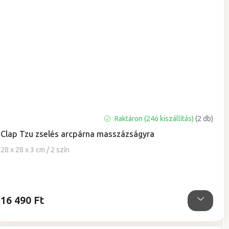
A
Raktáron (24ó kiszállítás)
(2 db)
termék
Clap Tzu zselés arcpárna masszázságyra
átlagos
értékelése
28 x 28 x 3 cm / 2 szín
5-
ből
4,9
csillag.
16 490 Ft