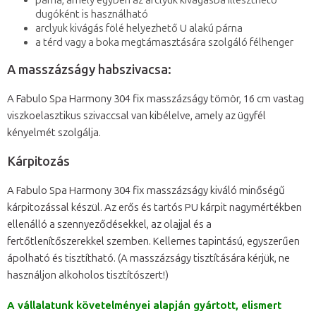
párna, amely egyben az arclyuk kivágásba illeszthető
dugóként is használható
arclyuk kivágás fölé helyezhető U alakú párna
a térd vagy a boka megtámasztására szolgáló félhenger
A masszázságy habszivacsa:
A Fabulo Spa Harmony 304 fix masszázságy tömör, 16 cm vastag
viszkoelasztikus szivaccsal van kibélelve, amely az ügyfél
kényelmét szolgálja.
Kárpitozás
A Fabulo Spa Harmony 304 fix masszázságy kiváló minőségű
kárpitozással készül. Az erős és tartós PU kárpit nagymértékben
ellenálló a szennyeződésekkel, az olajjal és a
fertőtlenítőszerekkel szemben. Kellemes tapintású, egyszerűen
ápolható és tisztítható. (A masszázságy tisztítására kérjük, ne
használjon alkoholos tisztítószert!)
A vállalatunk követelményei alapján gyártott, elismert