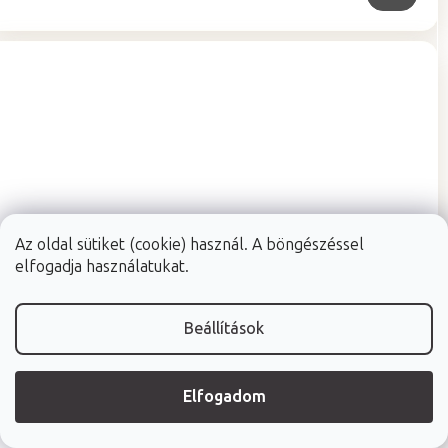
Az oldal sütiket (cookie) használ. A böngészéssel
elfogadja használatukat.
Beállítások
Elfogadom
A
Raktáron (24ó kiszállítás)
(5 db)