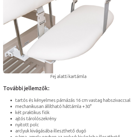
Fej alatti kartámla
További jellemzők:
tartós és kényelmes párnázás 16 cm vastag habszivaccsal
mechanikusan állítható háttámla +30°
két praktikus fiók
ajtós tárolószekrény
nyitott polc
arclyuk kivágásába illeszthető dugó