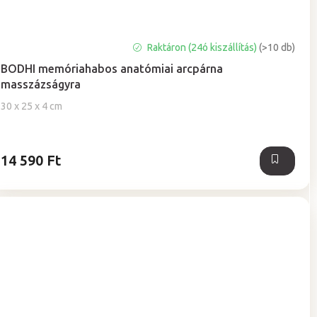
A
Raktáron (24ó kiszállítás)
(>10 db)
termék
BODHI memóriahabos anatómiai arcpárna
átlagos
masszázságyra
értékelése
5-
30 x 25 x 4 cm
ből
5,0
csillag.
14 590 Ft