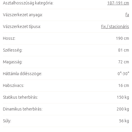
Asztalhosszúság kategória
:
187-191 cm
Vázszerkezet anyaga
:
fa
Vázszerkezet típusa
:
fix / stacionáris
Hossz
:
190 cm
Szélesség
:
81 cm
Magasság
:
72 cm
Háttámla dőlésszöge
:
0°-30°
Habszivacs
:
16 cm
Statikus teherbírás
:
150 kg
Dinamikus teherbírás
:
200 kg
Súly
:
56 kg