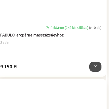
A
Raktáron (24ó kiszállítás)
(>10 db)
termék
FABULO arcpárna masszázságyhoz
átlagos
értékelése
2 szín
5-
ből
5,0
csillag.
9 150 Ft