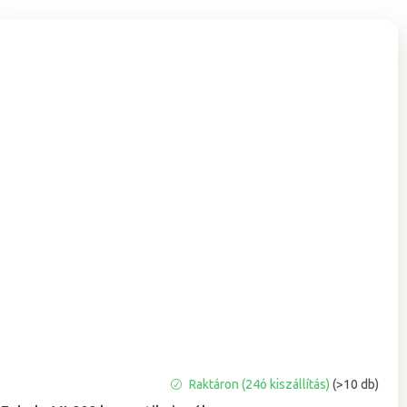
A
Raktáron (24ó kiszállítás)
(>10 db)
termék