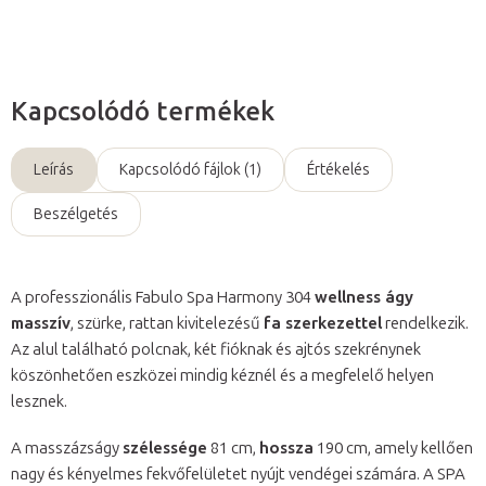
Kapcsolódó termékek
Leírás
Kapcsolódó fájlok (1)
Értékelés
Beszélgetés
A professzionális Fabulo Spa Harmony 304
wellness ágy
masszív
, szürke, rattan kivitelezésű
fa szerkezettel
rendelkezik.
Az alul található polcnak, két fióknak és ajtós szekrénynek
köszönhetően eszközei mindig kéznél és a megfelelő helyen
lesznek.
A masszázságy
szélessége
81 cm,
hossza
190 cm, amely kellően
nagy és kényelmes fekvőfelületet nyújt vendégei számára. A SPA