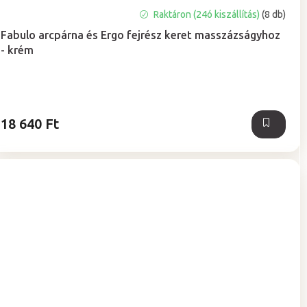
A
Raktáron (24ó kiszállítás)
(8 db)
termék
Fabulo arcpárna és Ergo fejrész keret masszázságyhoz
átlagos
- krém
értékelése
5-
ből
5,0
csillag.
18 640 Ft