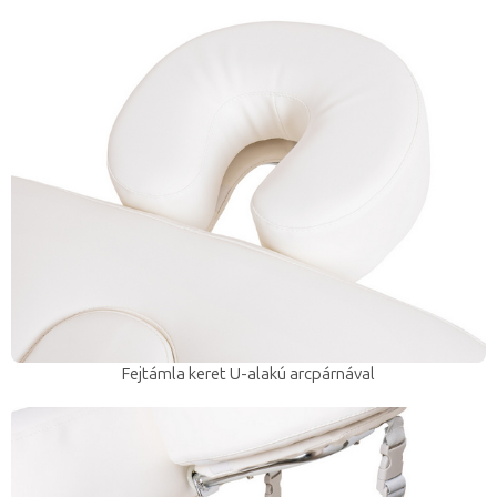
Fejtámla keret U-alakú arcpárnával