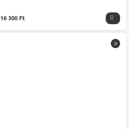
ből
5,0
csillag.
16 300 Ft