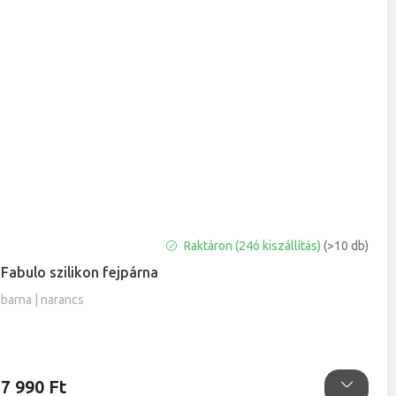
A
Raktáron (24ó kiszállítás)
(>10 db)
termék
Fabulo szilikon fejpárna
átlagos
értékelése
barna | narancs
5-
ből
5,0
csillag.
7 990 Ft