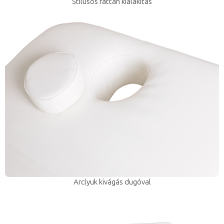
Stílusos rattan kialakítás
Arclyuk kivágás dugóval