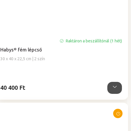
A
Raktáron a beszállítónál (1 hét)
termék
Habys® fém lépcső
átlagos
értékelése
30 x 40 x 22,5 cm | 2 szín
5-
ből
5,0
csillag.
40 400 Ft