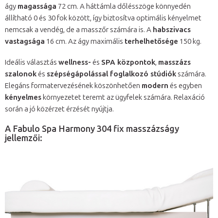
ágy
magassága
72 cm. A háttámla dőlésszöge könnyedén
állítható 0 és 30 fok között, így biztosítva optimális kényelmet
nemcsak a vendég, de a masszőr számára is. A
habszivacs
vastagsága
16 cm. Az ágy maximális
terhelhetősége
150 kg.
Ideális választás
wellness-
és
SPA központok
,
masszázs
szalonok
és
szépségápolással foglalkozó stúdiók
számára.
Elegáns formatervezésének köszönhetően
modern
és egyben
kényelmes
környezetet teremt az ügyfelek számára. Relaxáció
során a jó közérzet érzését nyújtja.
A Fabulo Spa Harmony 304 fix masszázságy
jellemzői: