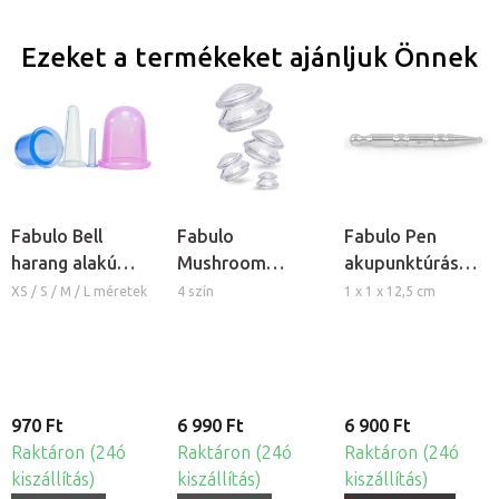
Ezeket a termékeket ajánljuk Önnek
Fabulo Bell
Fabulo
Fabulo Pen
harang alakú
Mushroom
akupunktúrás
szilikon köpöly
gomba alakú
toll
XS / S / M / L méretek
4 szín
1 x 1 x 12,5 cm
szilikon köpöly
készlet, 4db
970 Ft
6 990 Ft
6 900 Ft
Raktáron (24ó
Raktáron (24ó
Raktáron (24ó
kiszállítás)
kiszállítás)
kiszállítás)