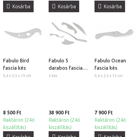
Kosárba
Kosárba
Kosárba
Fabulo Bird
Fabulo 5
Fabulo Ocean
fascia kés
darabos fascia
fascia kés
kés készlet
0,4 x 3,5 x 19 cm
5 kés
0,4 x 2,5 x 15 cm
bõröndben
8 500 Ft
38 900 Ft
7 900 Ft
Raktáron (24ó
Raktáron (24ó
Raktáron (24ó
kiszállítás)
kiszállítás)
kiszállítás)