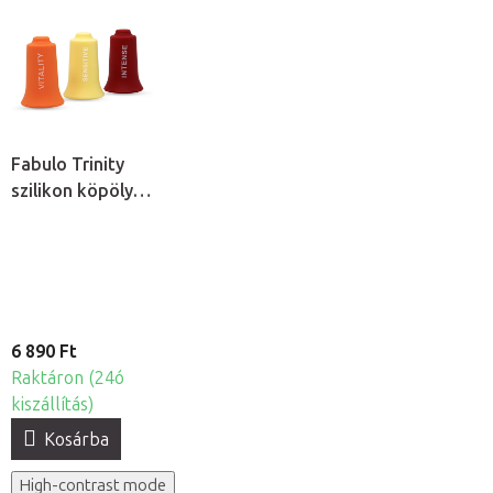
Fabulo Trinity
szilikon köpöly
készlet, 3db
6 890 Ft
Raktáron (24ó
kiszállítás)
Kosárba
High-contrast mode