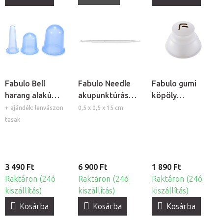
Fabulo Bell
Fabulo Needle
Fabulo gumi
harang alakú
akupunktúrás
köpöly
szilikon köpöly
toll
masszázshoz
+ ajándék: lenvászon
0,5 x 0,5 x 15 cm
készlet - kék,
fogantyúval
tasak
3db
3 490 Ft
6 900 Ft
1 890 Ft
Raktáron (24ó
Raktáron (24ó
Raktáron (24ó
kiszállítás)
kiszállítás)
kiszállítás)
Kosárba
Kosárba
Kosárba