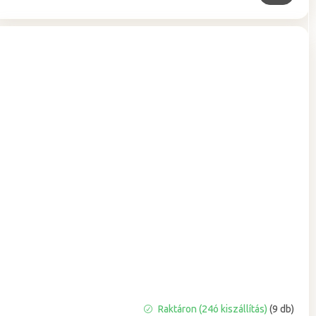
A
Raktáron (24ó kiszállítás)
(9 db)