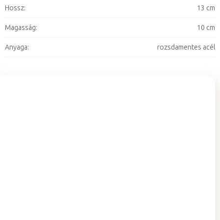
Hossz
:
13 cm
Magasság
:
10 cm
Anyaga
:
rozsdamentes acél