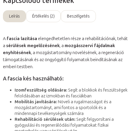
Kapcsolódó termékek
Leírás
Értékelés (2)
Beszélgetés
A
fascia lazítása
elengedhetetlen része a rehabilitációnak, tehát
a
sérülések megelőzésének
, a
mozgásszervi fájdalmak
enyhítésének
, a mozgástartomány növelésének, a regeneráció
támogatásának és az öngyógyító folyamatok beindításának az
emberi testben.
A fascia kés használható:
Izomfeszültség oldására:
Segít a blokkok és feszültségek
feloldásában az izmokban és fasciákban
Mobilitás javítására:
Növeli a rugalmasságot és a
mozgástartományt, ami fontos a sportolók és a
mindennapi tevékenységek számára
Rehabilitáció sérülések után:
Segít felgyorsítani a
gyógyulási és regenerálódási folyamatokat fizikai