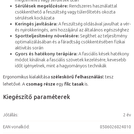
megterhelés vagy sérülések után
Sérülések megelőzésére:
Rendszeres használattal
csökkenthető a feszültség vagy túlerőltetés okozta
sérülések kockázata
Keringés javítására:
A feszültség oldásával javulhat a vér-
és nyirokkeringés, ami hozzájárul az általános egészséghez
Sportteljesítmény növelésére:
Segíthet az teljesítmény
optimalizálásában és a fáradtság csökkentésében fizikai
aktivitás során
Gyors és hatékony terápiára:
A fasciális kések hatékony
módot kínálnak a fasciális szövetek kezelésére, kevesebb
időt igényelnek, mint a hagyományos technikák
Ergonomikus kialakítása
széleskörű felhasználás
t tesz
lehetővé. A
csomag része
egy
filc tasak
is.
Kiegészítő paraméterek
Jótállás
:
2 év
EAN vonalkód
:
8586026824810