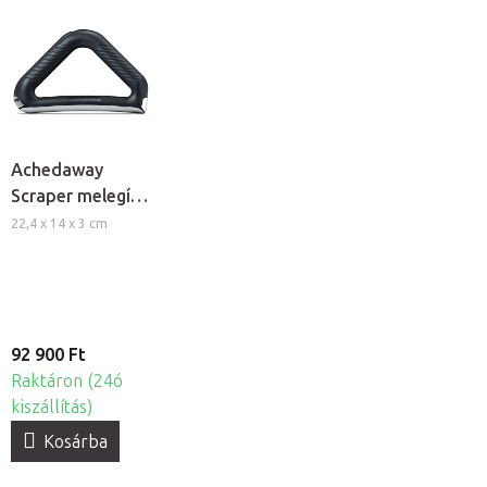
Achedaway
Scraper melegítő
fascia kés
22,4 x 14 x 3 cm
92 900 Ft
Raktáron (24ó
kiszállítás)
Kosárba