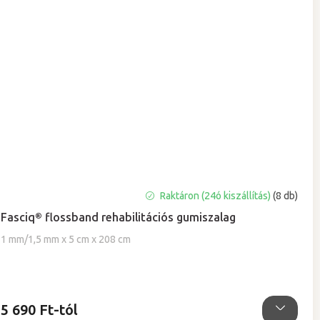
Raktáron (24ó kiszállítás)
(8 db)
Fasciq® flossband rehabilitációs gumiszalag
1 mm/1,5 mm x 5 cm x 208 cm
5 690 Ft-tól