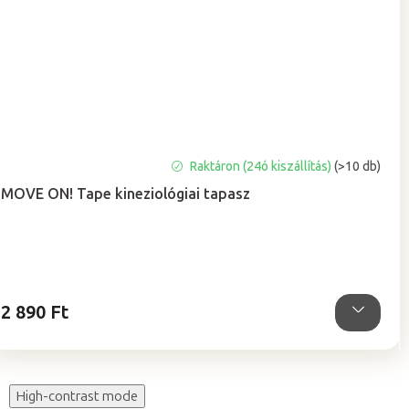
A
Raktáron (24ó kiszállítás)
(>10 db)
termék
MOVE ON! Tape kineziológiai tapasz
átlagos
értékelése
5-
ből
5,0
csillag.
2 890 Ft
High-contrast mode