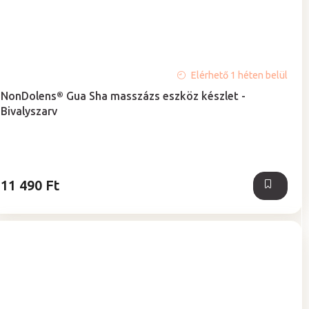
A
Elérhető 1 héten belül
termék
NonDolens® Gua Sha masszázs eszköz készlet -
átlagos
Bivalyszarv
értékelése
5-
ből
5,0
csillag.
11 490 Ft