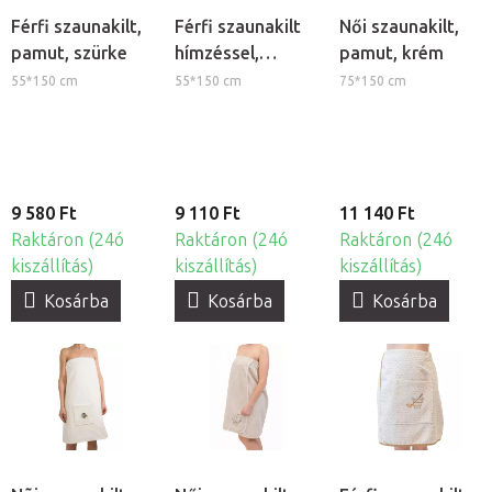
Férfi szaunakilt,
Férfi szaunakilt
Női szaunakilt,
pamut, szürke
hímzéssel,
pamut, krém
pamut, szürke
55*150 cm
55*150 cm
75*150 cm
9 580 Ft
9 110 Ft
11 140 Ft
Raktáron (24ó
Raktáron (24ó
Raktáron (24ó
kiszállítás)
kiszállítás)
kiszállítás)
Kosárba
Kosárba
Kosárba