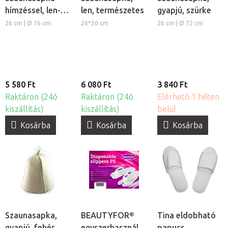
hímzéssel, len-
len, természetes
gyapjú, szürke
pamut,
26 cm | Ø 76 cm
26*30 cm
26 cm | Ø 72 cm
természetes
5 580 Ft
6 080 Ft
3 840 Ft
Raktáron (24ó
Raktáron (24ó
Elérhető 1 héten
kiszállítás)
kiszállítás)
belül
Kosárba
Kosárba
Kosárba
Szaunasapka,
BEAUTYFOR®
Tina eldobható
gyapjú, fehér
egyszerhasználatos
papucs