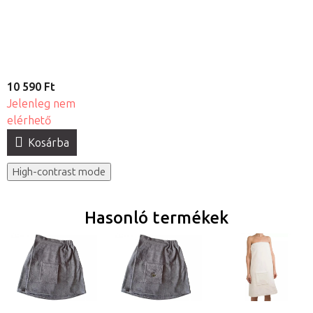
arclyuk
kivágással és
pamut fejtámla
huzat - készlet
10 590 Ft
Jelenleg nem
elérhető
Kosárba
High-contrast mode
Hasonló termékek