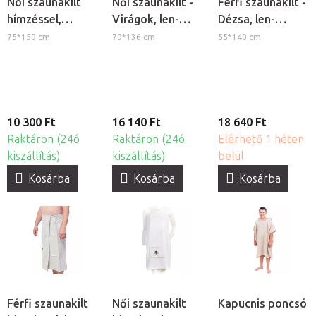
Nõi szaunakilt
Női szaunakilt -
Férfi szaunakilt -
hímzéssel,
Virágok, len-
Dézsa, len-
pamut, krém
pamut,
pamut,
75*150 cm
70*136 cm
55*140 cm
természetes
természetes
10 300 Ft
16 140 Ft
18 640 Ft
Raktáron (24ó
Raktáron (24ó
Elérhető 1 héten
kiszállítás)
kiszállítás)
belül
Kosárba
Kosárba
Kosárba
Férfi szaunakilt
Női szaunakilt
Kapucnis poncsó