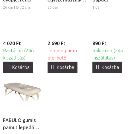
PE papucs
26 cm | Ø 72 cm
25 pár
1 pár
4 020 Ft
2 690 Ft
890 Ft
Raktáron (24ó
Jelenleg nem
Raktáron (24ó
kiszállítás)
elérhető
kiszállítás)
Kosárba
Kosárba
Kosárba
FABULO gumis
pamut lepedő