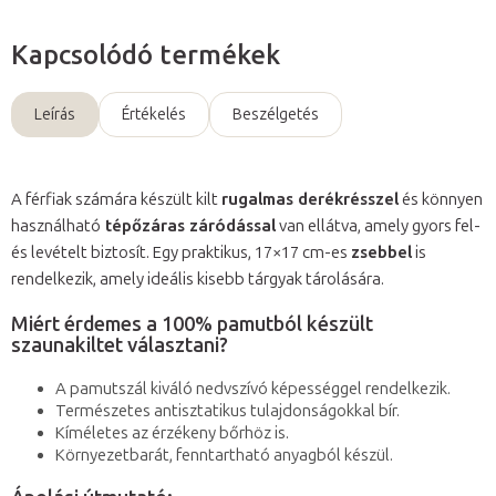
Kapcsolódó termékek
Leírás
Értékelés
Beszélgetés
A férfiak számára készült kilt
rugalmas derékrésszel
és könnyen
használható
tépőzáras záródással
van ellátva, amely gyors fel-
és levételt biztosít. Egy praktikus, 17×17 cm-es
zsebbel
is
rendelkezik, amely ideális kisebb tárgyak tárolására.
Miért érdemes a 100% pamutból készült
szaunakiltet választani?
A pamutszál kiváló nedvszívó képességgel rendelkezik.
Természetes antisztatikus tulajdonságokkal bír.
Kíméletes az érzékeny bőrhöz is.
Környezetbarát, fenntartható anyagból készül.