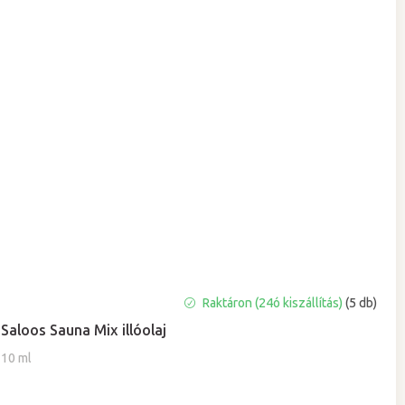
A
Raktáron (24ó kiszállítás)
(5 db)
termék
Saloos Sauna Mix illóolaj
átlagos
értékelése
10 ml
5-
ből