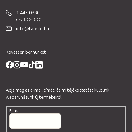
á
b
1 445 0390
l
é
info@fabulo.hu
c
Kövessen bennünket
Adja meg az e-mail címét, és mi tájékoztatást küldünk
webáruházunk új termékeiről.
E-mail