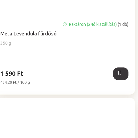
Raktáron (24ó kiszállítás)
(1 db)
Meta Levendula fürdősó
350 g
1 590 Ft
Egységár:
454,29 Ft / 100 g