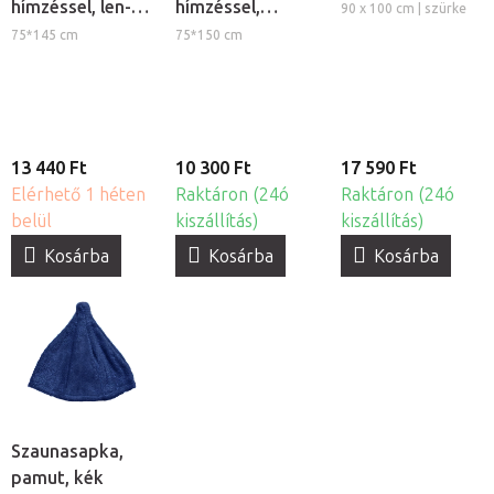
hímzéssel, len-
hímzéssel,
90 x 100 cm | szürke
pamut,
pamut, fehér
75*145 cm
75*150 cm
természetes
13 440 Ft
10 300 Ft
17 590 Ft
Elérhető 1 héten
Raktáron (24ó
Raktáron (24ó
belül
kiszállítás)
kiszállítás)
Kosárba
Kosárba
Kosárba
Szaunasapka,
pamut, kék