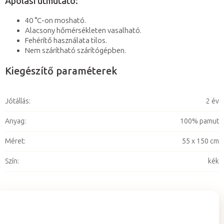
Ápolási útmutató:
40 °C-on mosható.
Alacsony hőmérsékleten vasalható.
Fehérítő használata tilos.
Nem szárítható szárítógépben.
Kiegészítő paraméterek
Jótállás
:
2 év
Anyag
:
100% pamut
Méret
:
55 x 150 cm
Szín
:
kék