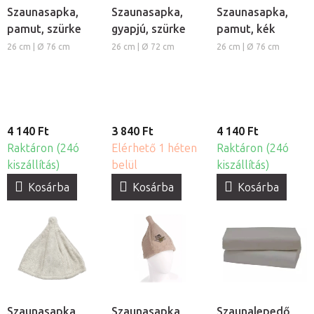
Szaunasapka,
Szaunasapka,
Szaunasapka,
pamut, szürke
gyapjú, szürke
pamut, kék
26 cm | Ø 76 cm
26 cm | Ø 72 cm
26 cm | Ø 76 cm
4 140 Ft
3 840 Ft
4 140 Ft
Raktáron (24ó
Elérhető 1 héten
Raktáron (24ó
kiszállítás)
belül
kiszállítás)
Kosárba
Kosárba
Kosárba
Szaunasapka,
Szaunasapka
Szaunalepedő,