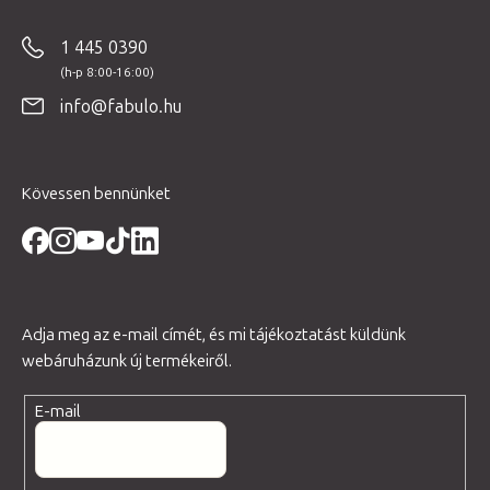
á
b
1 445 0390
l
é
info@fabulo.hu
c
Kövessen bennünket
Adja meg az e-mail címét, és mi tájékoztatást küldünk
webáruházunk új termékeiről.
E-mail