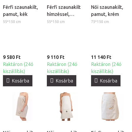
Férfi szaunakilt,
Férfi szaunakilt
Női szaunakilt,
pamut, kék
hímzéssel,
pamut, krém
pamut, szürke
55*150 cm
55*150 cm
75*150 cm
9 580 Ft
9 110 Ft
11 140 Ft
Raktáron (24ó
Raktáron (24ó
Raktáron (24ó
kiszállítás)
kiszállítás)
kiszállítás)
Kosárba
Kosárba
Kosárba