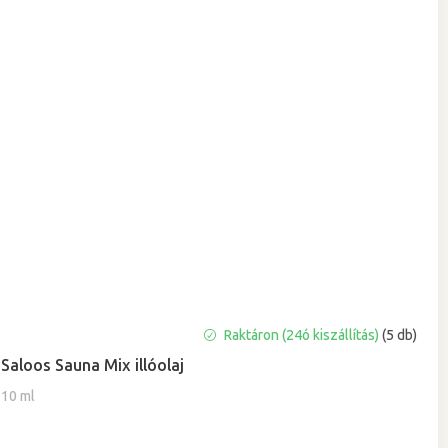
A
Raktáron (24ó kiszállítás)
(5 db)
termék
Saloos Sauna Mix illóolaj
átlagos
értékelése
10 ml
5-
ből