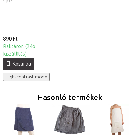
1 pár
890 Ft
Raktáron (24ó
kiszállítás)
Kosárba
High-contrast mode
Hasonló termékek