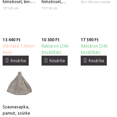
hímzéssel, len-
hímzéssel,
90 x 100 cm | szürke
pamut,
pamut, fehér
75*145 cm
75*150 cm
természetes
13 440 Ft
10 300 Ft
17 590 Ft
Elérhető 1 héten
Raktáron (24ó
Raktáron (24ó
belül
kiszállítás)
kiszállítás)
Kosárba
Kosárba
Kosárba
Szaunasapka,
pamut, szürke