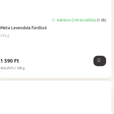
Raktáron (24ó kiszállítás)
(1 db)
Meta Levendula fürdősó
350 g
1 590 Ft
Egységár:
454,29 Ft / 100 g