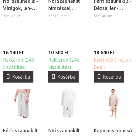
Női szaunakilt -
Nõi szaunakilt
Férfi szaunakilt -
Virágok, len-
hímzéssel,
Dézsa, len-
pamut,
pamut, krém
pamut,
70*136 cm
75*150 cm
55*140 cm
természetes
természetes
16 140 Ft
10 300 Ft
18 640 Ft
Raktáron (24ó
Raktáron (24ó
Elérhető 1 héten
kiszállítás)
kiszállítás)
belül
Kosárba
Kosárba
Kosárba
Férfi szaunakilt
Női szaunakilt
Kapucnis poncsó