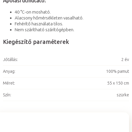
Ápolási útmutató:
40 °C-on mosható.
Alacsony hőmérsékleten vasalható.
Fehérítő használata tilos.
Nem szárítható szárítógépben.
Kiegészítő paraméterek
Jótállás
:
2 év
Anyag
:
100% pamut
Méret
:
55 x 150 cm
Szín
:
szürke