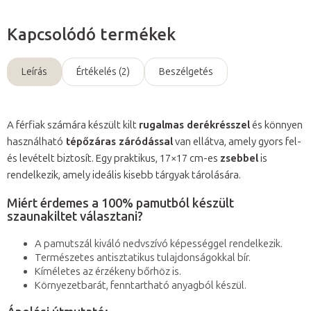
Kapcsolódó termékek
Leírás
Értékelés (2)
Beszélgetés
A férfiak számára készült kilt
rugalmas derékrésszel
és könnyen
használható
tépőzáras záródással
van ellátva, amely gyors fel-
és levételt biztosít. Egy praktikus, 17×17 cm-es
zsebbel
is
rendelkezik, amely ideális kisebb tárgyak tárolására.
Miért érdemes a 100% pamutból készült
szaunakiltet választani?
A pamutszál kiváló nedvszívó képességgel rendelkezik.
Természetes antisztatikus tulajdonságokkal bír.
Kíméletes az érzékeny bőrhöz is.
Környezetbarát, fenntartható anyagból készül.