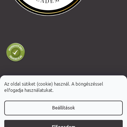
Az oldal sütiket (cookie) használ. A böngészéssel
Shoptet Premium készítette
elfogadja használatukat.
Copyright 2026
Fabulo.hu
. Minden jog fenntartva.
Beállítások