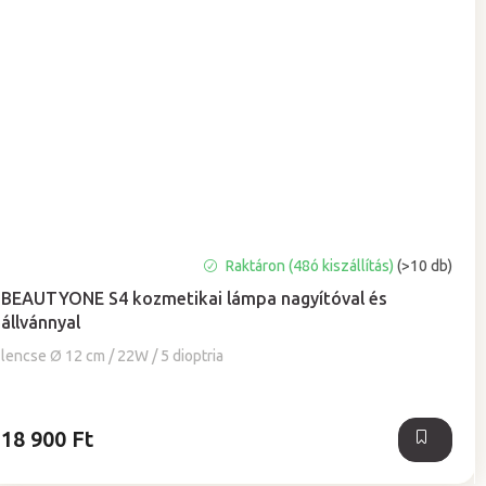
A
Raktáron (48ó kiszállítás)
(>10 db)
termék
BEAUTYONE S4 kozmetikai lámpa nagyítóval és
átlagos
állvánnyal
értékelése
5-
lencse Ø 12 cm / 22W / 5 dioptria
ből
5,0
csillag.
18 900 Ft