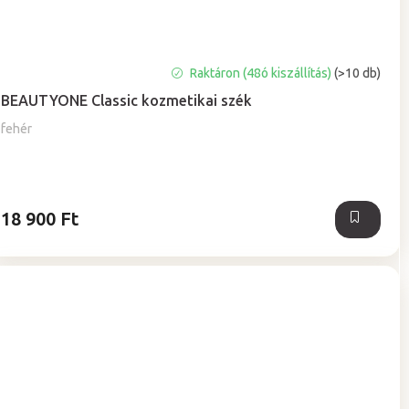
A
Raktáron (48ó kiszállítás)
(>10 db)
termék
BEAUTYONE Classic kozmetikai szék
átlagos
értékelése
fehér
5-
ből
5,0
csillag.
18 900 Ft