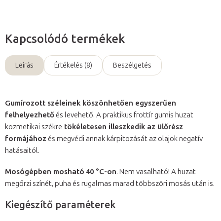
Kapcsolódó termékek
Leírás
Értékelés (8)
Beszélgetés
Gumírozott széleinek köszönhetően egyszerűen
felhelyezhető
és levehető. A praktikus frottír gumis huzat
kozmetikai székre
tökéletesen illeszkedik az ülőrész
formájához
és megvédi annak kárpitozását az olajok negatív
hatásaitól.
Mosógépben mosható
40 °C-on
. Nem vasalható! A huzat
megőrzi színét, puha és rugalmas marad többszöri mosás után is.
Kiegészítő paraméterek