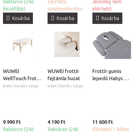
Raktáron (24ó
Elérhető
Jelenleg nem
kiszállítás)
szeptemberben
elérhető
Kosárba
Kosárba
Kosárba
WUWEI
WUWEI frottír
Frottír gumis
WellTouch frottír
fejtámla huzat
lepedő Habys 4
gumis lepedõ
masszázságyra
krém / bordó / sárga
krém / bordó / sárga
9 990 Ft
4 190 Ft
11 600 Ft
Raktáron (24ó
Raktáron (24ó
Elérhető 1 héten