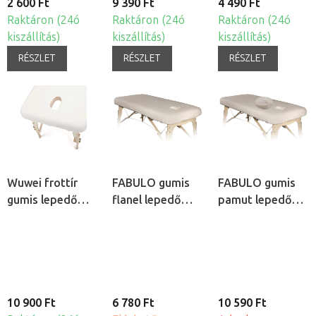
2 600 Ft
9 390 Ft
4 490 Ft
Raktáron (24ó
Raktáron (24ó
Raktáron (24ó
kiszállítás)
kiszállítás)
kiszállítás)
RÉSZLET
RÉSZLET
RÉSZLET
Wuwei frottír
FABULO gumis
FABULO gumis
gumis lepedő
flanel lepedő
pamut lepedő
arclyuk
arclyuk
arclyuk
kivágással
kivágással
kivágással és
pamut fejtámla
huzat - készlet
10 900 Ft
6 780 Ft
10 590 Ft