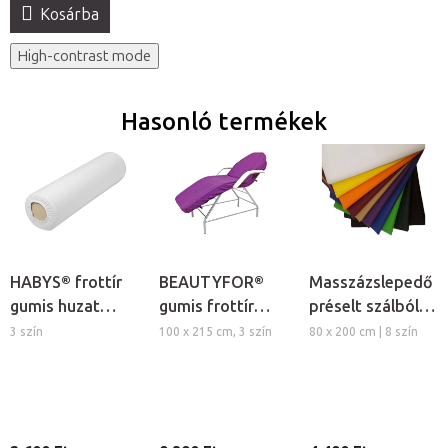
Kosárba
High-contrast mode
Hasonló termékek
HABYS® frottír
BEAUTYFOR®
Masszázslepedő
gumis huzat
gumis frottír
préselt szálból,
hengerpárnára
kozmetikai
5db
3 szín
100 x 215 cm, 3 szín
80 x 200 cm | 8 szín
ágyhuzat