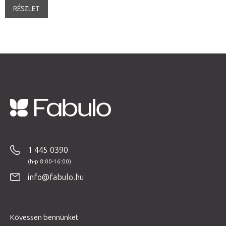
RÉSZLET
L
á
b
1 445 0390
l
é
info@fabulo.hu
c
Kövessen bennünket