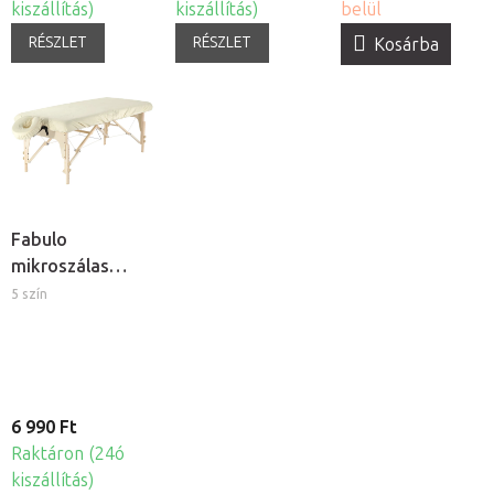
kiszállítás)
kiszállítás)
belül
RÉSZLET
RÉSZLET
Kosárba
Fabulo
mikroszálas
elasztikus
5 szín
lepedõ és
fejpárna huzat
masszázságyra
6 990 Ft
Raktáron (24ó
kiszállítás)